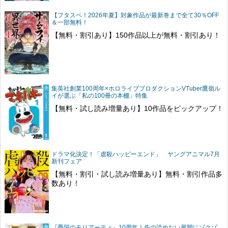
【フタスペ！2026年夏】対象作品が最新巻まで全て30％OFF
＆一部無料！
【無料・割引あり】150作品以上が無料・割引あり！
集英社創業100周年×ホロライブプロダクションVTuber鷹嶺ル
イが選ぶ「私の100冊の本棚」特集
【無料・試し読み増量あり】10作品をピックアップ！
ドラマ化決定！「虐殺ハッピーエンド」 ヤングアニマル7月
新刊フェア
【無料・割引・試し読み増量あり】無料・割引作品多
数あり！
『憂国のモリアーティ』10周年！先の読めない展開にゾクゾ