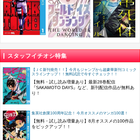
スタッフイチオシ特集
【ＪＣ新刊発売！！】今月もジャンプから超豪華新刊コミック
スラインナップ！！無料試読で今すぐチェック！！
【無料・試し読み増量あり】最新28巻配信
『SAKAMOTO DAYS』など、新刊配信作品が無料あ
り！
集英社創業100周年記念！ 今月オススメのマンガ100選！
【無料・試し読み増量あり】8月オススメの100作品
をピックアップ！！