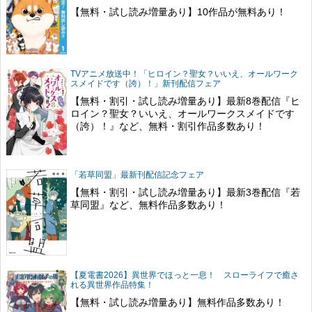
【無料・試し読み増量あり】10作品が無料あり！
TVアニメ放送中！「ヒロイン？聖女？いいえ、オールワーク
スメイドです（誇）！」新刊配信フェア
【無料・割引・試し読み増量あり】最新8巻配信『ヒ
ロイン？聖女？いいえ、オールワークスメイドです
（誇）！』など、無料・割引作品多数あり！
「若草同盟」最新刊配信記念フェア
【無料・割引・試し読み増量あり】最新3巻配信『若
草同盟』など、無料作品多数あり！
【夏電書2026】異世界でほっと一息！ スローライフで癒さ
れる異世界作品特集！
【無料・試し読み増量あり】無料作品多数あり！