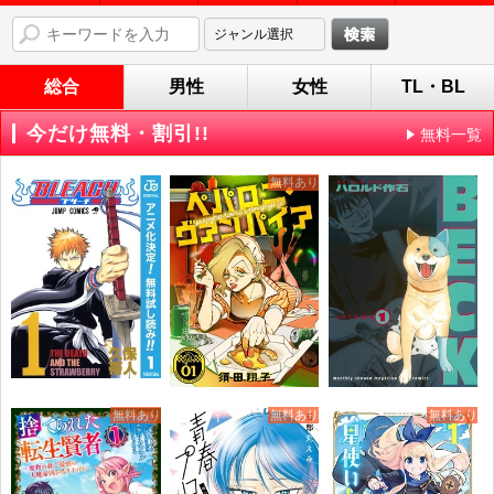
総合
男性
女性
TL・BL
今だけ無料・割引!!
無料一覧
無料あり
無料あり
無料あり
無料あり