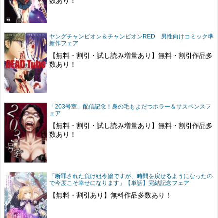
数あり！
ヤングチャンピオン＆チャンピオンRED 男性向けコミック準
新作フェア
【無料・割引・試し読み増量あり】無料・割引作品多
数あり！
「203号室」配信記念！身の毛もよだつホラー＆サスペンスフ
ェア
【無料・割引・試し読み増量あり】無料・割引作品多
数あり！
「断罪された負け組令嬢ですが、時間を戻せるようになったの
で今度こそ幸せになります」【単話】完結記念フェア
【無料・割引あり】無料作品多数あり！