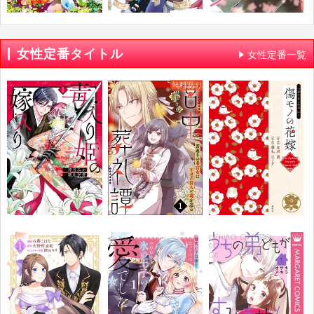
女性定番タイトル
女性定番一覧
無料あり