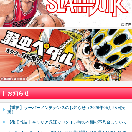
お知らせ
【重要】サーバーメンテナンスのお知らせ（2026年05月25日実
施）
【復旧報告】キャリア認証でログイン時の本棚の不具合について