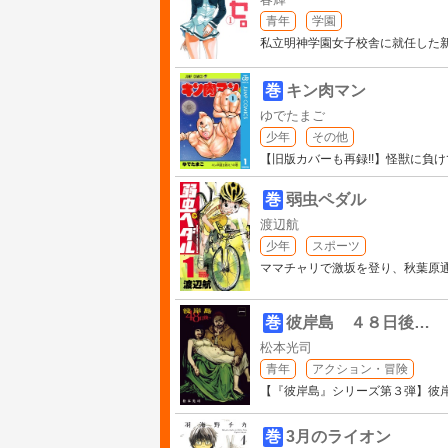
青年
学園
私立明神学園女子校舎に就任した
巻
キン肉マン
ゆでたまご
少年
その他
【旧版カバーも再録!!】怪獣に負
巻
弱虫ペダル
渡辺航
少年
スポーツ
ママチャリで激坂を登り、秋葉原通
巻
彼岸島 ４８日後…
松本光司
青年
アクション・冒険
【『彼岸島』シリーズ第３弾】彼
巻
3月のライオン