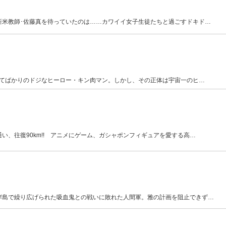
新米教師･佐藤真を待っていたのは……カワイイ女子生徒たちと過ごすドキド
…
けてばかりのドジなヒーロー・キン肉マン。しかし、その正体は宇宙一のヒ
…
い、往復90km!! アニメにゲーム、ガシャポンフィギュアを愛する高
…
岸島で繰り広げられた吸血鬼との戦いに敗れた人間軍。雅の計画を阻止できず
…