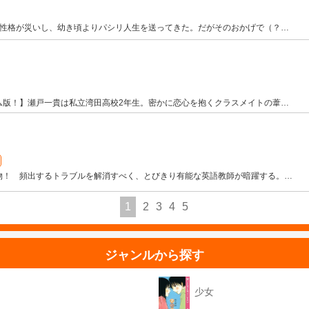
な性格が災いし、幼き頃よりパシリ人生を送ってきた。だがそのおかげで（？
…
ム版！】瀬戸一貴は私立湾田高校2年生。密かに恋心を抱くクラスメイトの葦
…
物！ 頻出するトラブルを解消すべく、とびきり有能な英語教師が暗躍する。
…
1
2
3
4
5
ジャンルから探す
少女