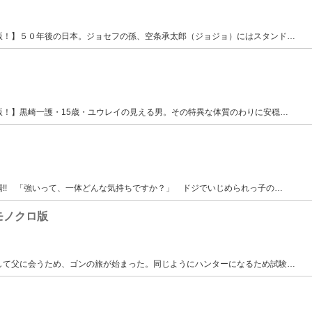
版！】５０年後の日本。ジョセフの孫、空条承太郎（ジョジョ）にはスタンド
…
版！】黒崎一護・15歳・ユウレイの見える男。その特異な体質のわりに安穏
…
!! 「強いって、一体どんな気持ちですか？」 ドジでいじめられっ子の
…
 モノクロ版
して父に会うため、ゴンの旅が始まった。同じようにハンターになるため試験
…