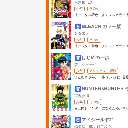
荒木飛呂彦
少年
その他
【デジタル着色によるフルカラー
巻
BLEACH カラー版
久保帯人
少年
その他
【デジタル着色によるフルカラー
巻
はじめの一歩
森川ジョージ
少年
アクション・冒険
ひたむき少年、一歩（いっぽ）登場
巻
HUNTER×HUNTER
冨樫義博
少年
その他
父と同じハンターになるため、そ
巻
アイシールド21
稲垣理一郎／村田雄介