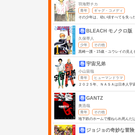
羽海野チカ
青年
ギャグ・コメディ
その少年は、幼い頃すべてを失っ
巻
BLEACH モノクロ版
久保帯人
少年
その他
黒崎一護・15歳・ユウレイの見
巻
宇宙兄弟
小山宙哉
青年
ヒューマンドラマ
２０２５年、ＮＡＳＡは日本人宇
巻
GANTZ
奥浩哉
青年
その他
地下鉄のホームで撥ねられ死んだ
巻
ジョジョの奇妙な冒険 