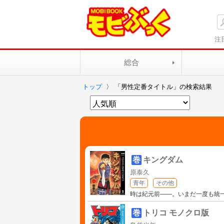
注
総合
トップ
〉
「男性定番タイトル」の検索結果
巻
キングダム
原泰久
青年
その他
時は紀元前――。いまだ一度も統一
巻
トリコ モノクロ版