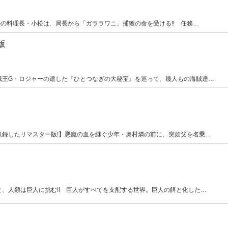
ルの料理長・小松は、局長から「ガララワニ」捕獲の命を受ける!! 任務
…
版
賊王G・ロジャーの遺した『ひとつなぎの大秘宝』を巡って、幾人もの海賊達
…
収録したリマスター版!】悪魔の血を継ぐ少年・奥村燐の前に、突如父を名乗
…
、人類は巨人に挑む!! 巨人がすべてを支配する世界。巨人の餌と化した
…