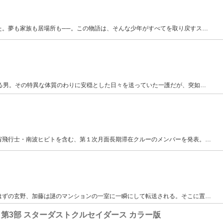
た。夢も家族も居場所も──。この物語は、そんな少年がすべてを取り戻すス
…
える男。その特異な体質のわりに安穏とした日々を送っていた一護だが、突如
…
宙飛行士・南波ヒビトを含む、第１次月面長期滞在クルーのメンバーを発表。
…
はずの玄野、加藤は謎のマンションの一室に一瞬にして転送される。そこに置
…
第3部 スターダストクルセイダース カラー版