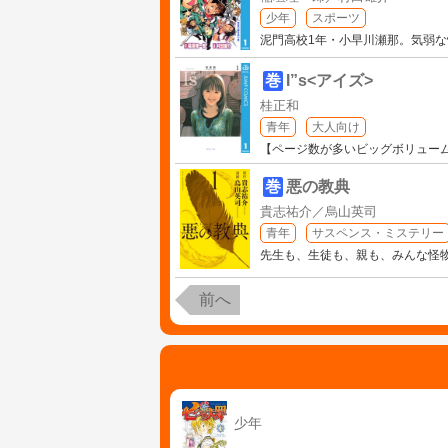
少年
スポーツ
泥門高校1年・小早川瀬那。気弱
巻
I”s<アイズ>
桂正和
青年
大人向け
【ページ数が多いビッグボリュー
巻
悪の教典
貴志祐介／烏山英司
青年
サスペンス・ミステリー
先生も、生徒も、親も、みんな怪
前へ
少年