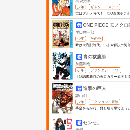
島袋光年
少年
ギャグ・コメディ
世はグルメ時代！ IGO直属ホテ
巻
ONE PIECE モノクロ
尾田栄一郎
少年
その他
時は大海賊時代。いまや伝説の海
巻
青の祓魔師
加藤和恵
少年
ファンタジー・SF
【雑誌掲載時の著者カラー原画を
巻
進撃の巨人
諫山創
少年
アクション・冒険
手足をもがれ、餌と成り果てようと
巻
センセ。
春輝