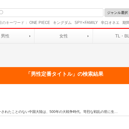
目のキーワード：
ONE PIECE
キングダム
SPY×FAMILY
辛口オネエ
期
男性
女性
TL・B
「
男性定番タイトル」の検索結果
されたことのない中国大陸は、500年の大戦争時代。苛烈な戦乱の世に生
…