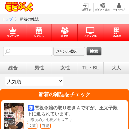
トップ
〉
新着の雑誌
総合
男性
女性
TL・BL
大人
新着の雑誌をチェック
巻
悪役令嬢の取り巻きＡですが、王太子殿
下に迫られています。
川奈あめ／七夏／カズアキ
文芸
官能