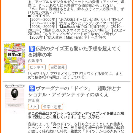
る。アップル＆デジタルガジェットへの愛憎（アイゾー）遍
歴は、きっとあなたにも共通する価値観かもしれない。
『Mac Fan』読者はもとより、鈴木みそファン必読の書、ぜ
ひお買い求めください。
■CONTENTS
【2004～2005年】“あのOSはすっぱいに違いない！”時代／
【2006～2007年】“次から次へとアップルタイマー”時代／
【2008～2009年】“MacBook AirでXに到達”時代／【2010～
2011年】“最新OS&カスタマイズにどっぷり”時代／【2012～
2013年】“もうアップルガジェットが手放せない”時代／
【2003年】“総天然色！Mac Fanビギナーズ”時代
巻
伝説のクイズ王も驚いた予想を超えてく
る雑学の本
西沢泰生
ビジネス
自己啓発
｢なぜ?｣｢なんで??｣｢どうして!?｣ワクワクする疑問に、まと
めて解答!◎1時間は、どうして60分
…
巻
ヴァーグナーの「ドイツ」 超政治とナ
ショナル・アイデンティティのゆくえ
吉田寛
人文
哲学・思想
※この商品はタブレットなど大きいディスプレイを備えた端
末で読むことに適しています。また、文字だ
…
音楽によって「真のドイツ」を打ち立てようとした作曲家リ
ヒャルト・ヴァーグナー。三月革命や統一戦争で国家の輪郭
が激しく揺れ動いた時代、複数の「ドイツ」がせめぎあうな