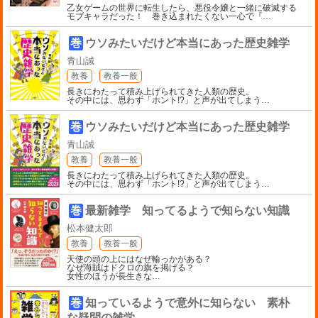
乙女ゲームの世界に転生したら、悪役令嬢と一緒に破滅する
モブキャラだった！ 巻き込まれたくない一心で『
…
巻
ウソみたいだけど本当にあった歴史雑学
青山誠
教養
教養一般
長きにわたって積み上げられてきた人類の歴史。
その中には、思わず「ホント!?」と声が出てしまう
…
巻
ウソみたいだけど本当にあった歴史雑学
青山誠
教養
教養一般
長きにわたって積み上げられてきた人類の歴史。
その中には、思わず「ホント!?」と声が出てしまう
…
巻
最新雑学 知ってるようで知らない知識
松本健太郎
教養
教養一般
天使の頭の上にはなぜ輪っかがある？
なぜ海賊はドクロの旗を掲げる？
女性のほうが長生きな
…
巻
知っているようで意外に知らない 素朴
な疑問の雑学