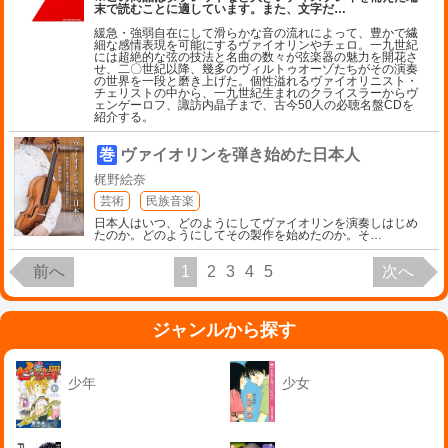
末で読むことに適しています。また、文字だ
…
緩急・強弱自在にして滑らかな音の流れによって、豊かで繊
細な感情表現を可能にするヴァイオリンやチェロ。一九世紀
には超絶的な弦の技法と名曲の数々が弦楽器の魅力を開花さ
せ、二〇世紀以降、幾多のヴィルトゥオーゾたちがその演奏
の世界を一段と磨き上げた。個性溢れるヴァイオリニスト・
チェリストの中から、一九世紀生まれのクライスラーからヴ
ェンゲーロフ、諏訪内晶子まで、古今50人の必聴名盤CDを
紹介する。
巻
ヴァイオリンを弾き始めた日本人
梶野絵奈
芸術
民族音楽
日本人はいつ、どのようにしてヴァイオリンを演奏しはじめ
たのか。どのようにしてその製作を始めたのか。そ
…
前へ
1
2
3
4
5
次へ
ジャンルから探す
少年
少女