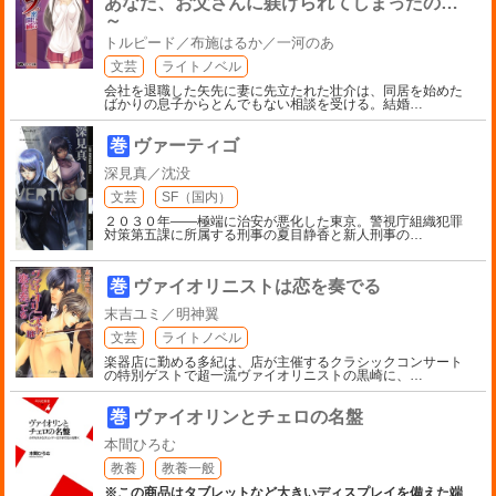
あなた、お父さんに躾けられてしまったの…
～
トルピード／布施はるか／一河のあ
文芸
ライトノベル
会社を退職した矢先に妻に先立たれた壮介は、同居を始めた
ばかりの息子からとんでもない相談を受ける。結婚
…
巻
ヴァーティゴ
深見真／沈没
文芸
SF（国内）
２０３０年――極端に治安が悪化した東京。警視庁組織犯罪
対策第五課に所属する刑事の夏目静香と新人刑事の
…
巻
ヴァイオリニストは恋を奏でる
末吉ユミ／明神翼
文芸
ライトノベル
楽器店に勤める多紀は、店が主催するクラシックコンサート
の特別ゲストで超一流ヴァイオリニストの黒崎に、
…
巻
ヴァイオリンとチェロの名盤
本間ひろむ
教養
教養一般
※この商品はタブレットなど大きいディスプレイを備えた端