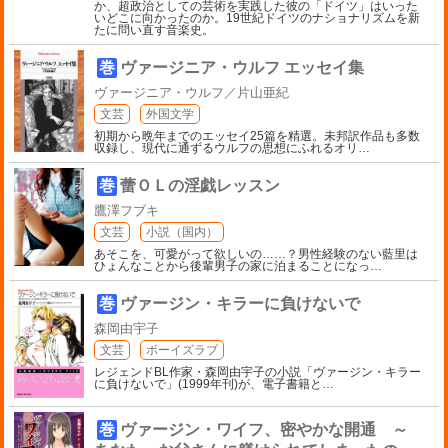
か、超政治としての芸術を実践した彼の「ドイツ」はいった
いどこに向かったのか。19世紀ドイツのナショナリズムを新
たに問い直す音楽史。
巻
ヴァージニア・ウルフ エッセイ集
ヴァージニア・ウルフ／片山亜紀
文芸
外国文学
初期から晩年までのエッセイ25篇を精選。未邦訳作品も多数
収録し、現代に通ずるウルフの思想にふれるオリ
…
巻
蕾ＯＬの淫戯レッスン
鷹澤フブキ
文芸
小説（国内）
あそこを、可愛がって欲しいの……？男性経験のない藍里は
ひょんなことから後輩男子の家に泊まることになっ
…
巻
ヴァージン・キラーに負けないで
森岡由宇子
文芸
ボーイズラブ
レジェンドBL作家・森岡由宇子の小説「ヴァージン・キラー
に負けないで」(1999年刊)が、電子書籍と
…
巻
ヴァージン・ワイフ、密やかな開通 ～