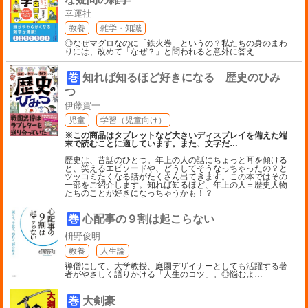
幸運社
教養
雑学・知識
◎なぜマグロなのに「鉄火巻」というの？私たちの身のまわ
りには、改めて「なぜ？」と問われると意外に答え
…
巻
知れば知るほど好きになる 歴史のひみ
つ
伊藤賀一
児童
学習（児童向け）
※この商品はタブレットなど大きいディスプレイを備えた端
末で読むことに適しています。また、文字だ
…
歴史は、昔話のひとつ。年上の人の話にちょっと耳を傾ける
と、笑えるエピソードや、どうしてそうなっちゃったの？と
ツッコミたくなる話がたくさん出てきます。この本ではその
一部をご紹介します。知れば知るほど、年上の人＝歴史人物
たちのことが好きになっちゃうかも！？
巻
心配事の９割は起こらない
枡野俊明
教養
人生論
禅僧にして、大学教授、庭園デザイナーとしても活躍する著
者がやさしく語りかける「人生のコツ」。◎悩むよ
…
巻
大剣豪