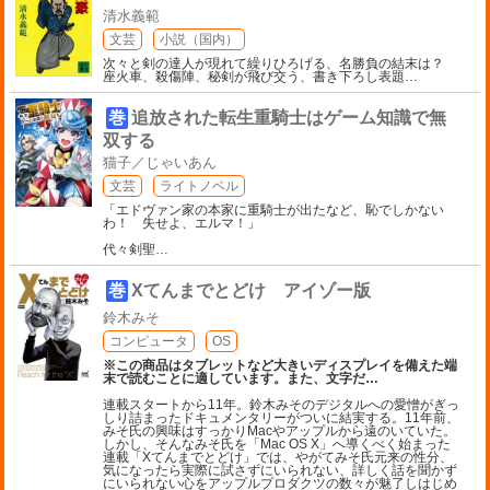
清水義範
文芸
小説（国内）
次々と剣の達人が現れて繰りひろげる、名勝負の結末は？
座火車、殺傷陣、秘剣が飛び交う、書き下ろし表題
…
巻
追放された転生重騎士はゲーム知識で無
双する
猫子／じゃいあん
文芸
ライトノベル
「エドヴァン家の本家に重騎士が出たなど、恥でしかない
わ！ 失せよ、エルマ！」
代々剣聖
…
巻
Xてんまでとどけ アイゾー版
鈴木みそ
コンピュータ
OS
※この商品はタブレットなど大きいディスプレイを備えた端
末で読むことに適しています。また、文字だ
…
連載スタートから11年。鈴木みそのデジタルへの愛憎がぎっ
しり詰まったドキュメンタリーがついに結実する。11年前、
みそ氏の興味はすっかりMacやアップルから遠のいていた。
しかし、そんなみそ氏を「Mac OS X」へ導くべく始まった
連載「Xてんまでとどけ」では、やがてみそ氏元来の性分、
気になったら実際に試さずにいられない、詳しく話を聞かず
にいられない心をアップルプロダクツの数々が魅了しはじめ