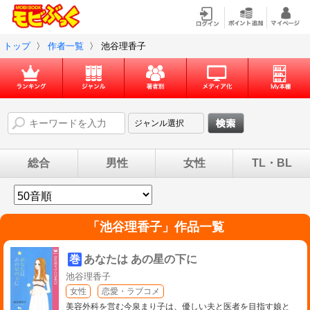
トップ
〉
作者一覧
〉
池谷理香子
総合
男性
女性
TL・BL
「
池谷理香子
」作品一覧
巻
あなたは あの星の下に
池谷理香子
女性
恋愛・ラブコメ
美容外科を営む今泉まり子は、優しい夫と医者を目指す娘と