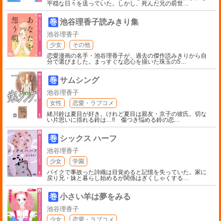
平穏な日々を送っていた。しかし、死んだ兄の前世
…
巻
池谷理香子読みきり集
池谷理香子
少女
その他
恋愛漫画の名手・池谷理香子が、過去の傑作読みきりから自
分で選びました。まっすぐな恋心を描いた珠玉の5
…
巻
サムシング
池谷理香子
女性
恋愛・ラブコメ
緒川鈴は夏目が好き。けれど夏目は親友・京子の彼氏。切な
い片思いに揺れる鈴は…!! 傷つき悩める鈴の恋
…
巻
シックス ハーフ
池谷理香子
少女
学園
バイクで事故った詩織は目覚めると記憶を失っていた。家に
戻り兄・妹と暮らし始めるが関係はぎくしゃくする
…
巻
小さい羊は夢をみる
池谷理香子
少女
恋愛・ラブコメ