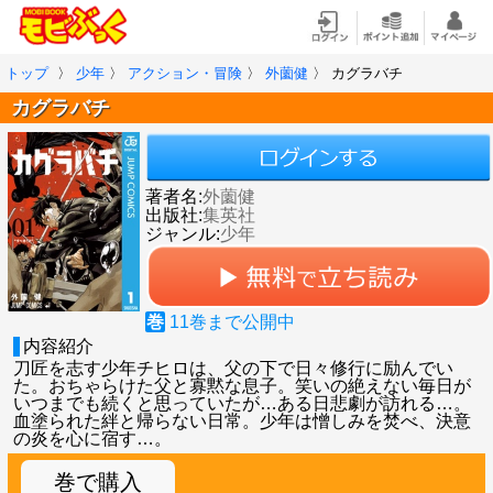
トップ
〉
少年
〉
アクション・冒険
〉
外薗健
〉
カグラバチ
カグラバチ
著者名:
外薗健
出版社:
集英社
ジャンル:
少年
巻
11
巻まで公開中
内容紹介
刀匠を志す少年チヒロは、父の下で日々修行に励んでい
た。おちゃらけた父と寡黙な息子。笑いの絶えない毎日が
いつまでも続くと思っていたが…ある日悲劇が訪れる…。
血塗られた絆と帰らない日常。少年は憎しみを焚べ、決意
の炎を心に宿す…。
巻で購入