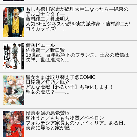
もしも徳川家康が総理大臣になったら―絶東の
アルゴナウタイ―
藤村緋二／眞邊明人
人気SFビジネス小説を実力派作家・藤村緋二が
コミカライズ!
…
傭兵ピエール
佐藤賢一／野口賢
15世紀、百年戦争下のフランス。王家の威信は
失墜、世は混沌と
…
聖女さまは取り替え子@COMIC
日達朔／灯乃／眠介
どんな魔獣【わるい子】も浄化します！
聖女の魔法？――
…
没落令嬢の悪党賛歌
柳ゆうと／もちもち物質／ペペロン
フォルテシア家長女のヴァイオリア。ある日、
実家に帰ると家が燃
…