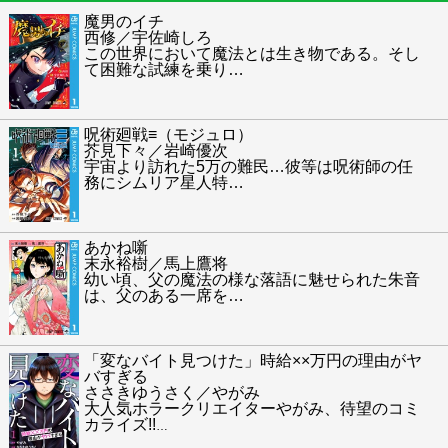
魔男のイチ
西修／宇佐崎しろ
この世界において魔法とは生き物である。そし
て困難な試練を乗り
…
呪術廻戦≡（モジュロ）
芥見下々／岩崎優次
宇宙より訪れた5万の難民…彼等は呪術師の任
務にシムリア星人特
…
あかね噺
末永裕樹／馬上鷹将
幼い頃、父の魔法の様な落語に魅せられた朱音
は、父のある一席を
…
「変なバイト見つけた」時給××万円の理由がヤ
バすぎる
ささきゆうさく／やがみ
大人気ホラークリエイターやがみ、待望のコミ
カライズ!!
…