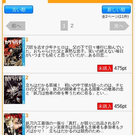
古い順
新しい順
全
2
ページ(
11
件)
1
2
前へ
次へ
1
刀匠を志す少年チヒロは、父の下で日々修行に励んでい
た。おちゃらけた父と寡黙な息子。笑いの絶えない毎日
がいつまでも続くと思っていたが…ある日悲
…
未購入
475
pt
2
立ちはだかる双城！ 戦いの中で彼が語ったのは、チヒ
ロの父であり、妖刀の開発者でもある国重への敬慕の念
と「妖刀は他者の命を奪うために在る」とい
…
未購入
456
pt
3
妖刀六工最強の一振り「真打」が競りに出品される!?
闇のオークション楽座市は出品者も主催者も参加者もク
ズばかり！ 立ちはだかるのは競売のため
…