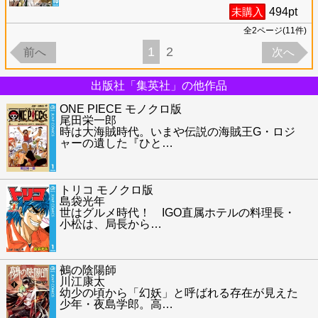
未購入
494
pt
全
2
ページ(
11
件)
1
2
前へ
次へ
出版社「集英社」の他作品
ONE PIECE モノクロ版
尾田栄一郎
時は大海賊時代。いまや伝説の海賊王G・ロジ
ャーの遺した『ひと
…
トリコ モノクロ版
島袋光年
世はグルメ時代！ IGO直属ホテルの料理長・
小松は、局長から
…
鵺の陰陽師
川江康太
幼少の頃から「幻妖」と呼ばれる存在が見えた
少年・夜島学郎。高
…