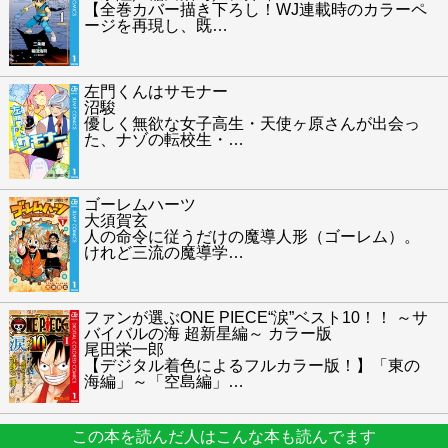
【全巻カバー描き下ろし！WJ連載時のカラーペ
ージを再現し、既
…
左門くんはサモナー
沼駿
優しく無欲な女子高生・天使ヶ原さんが出会っ
た、ナゾの転校生・
…
ゴーレムハーツ
大須賀玄
人の命令に従うだけの魔導人形（ゴーレム）。
けれど三流の魔導学
…
ファンが選ぶONE PIECE“涙”ベスト10！！ ～サ
バイバルの海 超新星編～ カラー版
尾田栄一郎
【デジタル着色によるフルカラー版！】「東の
海編」～「空島編」
…
この本を読んだ人はこんな本も読んでます