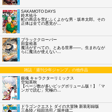
SAKAMOTO DAYS
鈴木祐斗
町の商店を営むふくよかな男・坂本太郎。その
正体は全ての悪党が
…
ブラッククローバー
田畠裕基
魔法がすべての、とある世界――。生まれなが
らに魔法が使えない
…
雑誌「週刊少年ジャンプ」の他作品
銀魂 キャラクターリミックス
空知英秋
【ページ数が多いビッグボリューム版！】「マ
ンガで読む」究極の
…
ドラゴンクエスト ダイの大冒険 新装彩録版
三条陸／稲田浩司／堀井雄二