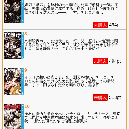
妖刀「飛宗」を座村の元へ転送した事で形勢は一気に逆
転。襲撃者の撃退に成功する。積み上げられた屍を前に
黒き剣士が選ぶのは――。一方、チヒロと激
…
未購入
494
pt
8
京都殺戮ホテルに潜伏した一行。父・座村との記憶に関
する決断を迫られるイヲリ、彼女を守るため牙を研ぐチ
ヒロ。深き静寂の中、毘灼の追っ手・昼彦が
…
未購入
494
pt
9
イヲリの想いに応えるため、淵天を抜いたチヒロ。チヒ
ロとの決着をつけるために酌揺を抜く昼彦。その瞬間、
梟によって閉ざされた空が晴れ渡り、黒き盲
…
未購入
513
pt
10
座村に覚悟と使命を示したチヒロ――!! その一方、東京
では毘灼が神奈備本部に猛攻を仕掛けていた。多勢に無
勢!! 新たに現れた敵に伯理と漆羽が
…