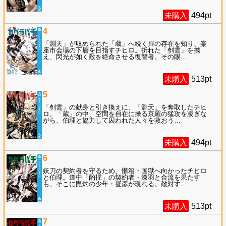
未購入
494
pt
4
「淵天」が収められた「蔵」へ続く扉の存在を知り、楽
座市会場の下層を目指すチヒロ。折れた「刳雲」を携
え、閃光が如く敵を絶命させる復讐者。その眼
…
未購入
513
pt
5
「刳雲」の献身と引き換えに、「淵天」を奪取したチヒ
ロ。「蔵」の中、空間を自在に操る京羅の猛攻を凌ぎな
がら、伯理と協力して囚われた人々を救おう
…
未購入
494
pt
6
妖刀の契約者を守るため、慚箱・国獄へ向かったチヒロ
と伯理。道中「酌揺」の契約者・漆羽と合流を果たす
も、そこに毘灼の少年・昼彦が現れる。敵対す
…
未購入
513
pt
7