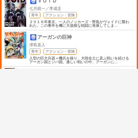
巻
ＶＯＩＤ
七月鏡一／李成圭
青年
アクション・冒険
２０１６年東京。一人のノッカーズ・野島がヴォイドに襲わ
れた。この事件を機に大規模な戦闘に発展してしま
…
巻
アーガンの巨神
津島直人
青年
アクション・冒険
人型の巨大兵器＝機兵を操り、大陸全土に及ぶ戦いを続ける
アーガン国とジバ国。激しい戦いの中、アーガンに
…
巻
アームドアーム
橋本還
青年
アクション・冒険
法では裁く事ができない極悪人に死刑を執行する組織「トク
ソウ」。そこに所属する黒鉄掌は握力１トンの能力
…
巻
アーユーアヒーロー
喜多正直
青年
アクション・冒険
地球侵略を画策する、ダークオーガ。地球防衛を担う、幻獣
戦隊・レジェンジャー。相容れない正義がぶつかり
…