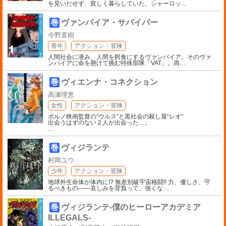
を見いだせず、貧しく暮らしていた。シャーロッ
…
巻
ヴァンパイア・サバイバー
今野直樹
青年
アクション・冒険
人間社会に潜み、人間を餌食にするヴァンパイア。そのヴァ
ンパイアに命を懸けて挑む特殊部隊「VAT」。両
…
巻
ヴィエンナ・コネクション
高瀬理恵
女性
アクション・冒険
ポルノ映画監督の“ウルス”と黒社会の殺し屋“レオ”
出会うはずのない２人が出会った…。
…
巻
ヴィジランテ
村岡ユウ
少年
アクション・冒険
地球外生命体が体内に!? 無差別級宇宙格闘!! 力、優しさ、守
るべきもの――哀しみを背負って、強くな
…
巻
ヴィジランテ-僕のヒーローアカデミア
ILLEGALS-