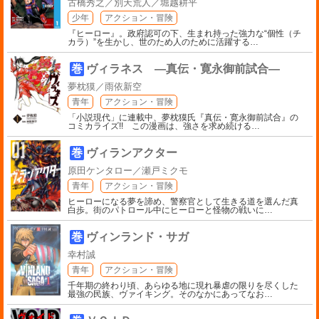
古橋秀之／別天荒人／堀越耕平
少年
アクション・冒険
『ヒーロー』。政府認可の下、生まれ持った強力な“個性（チ
カラ）”を生かし、世のため人のために活躍する
…
巻
ヴィラネス ―真伝・寛永御前試合―
夢枕獏／雨依新空
青年
アクション・冒険
「小説現代」に連載中、夢枕獏氏『真伝・寛永御前試合』の
コミカライズ!! この漫画は、強さを求め続ける
…
巻
ヴィランアクター
原田ケンタロー／瀬戸ミクモ
青年
アクション・冒険
ヒーローになる夢を諦め、警察官として生きる道を選んだ真
白歩。街のパトロール中にヒーローと怪物の戦いに
…
巻
ヴィンランド・サガ
幸村誠
青年
アクション・冒険
千年期の終わり頃、あらゆる地に現れ暴虐の限りを尽くした
最強の民族、ヴァイキング。そのなかにあってなお
…