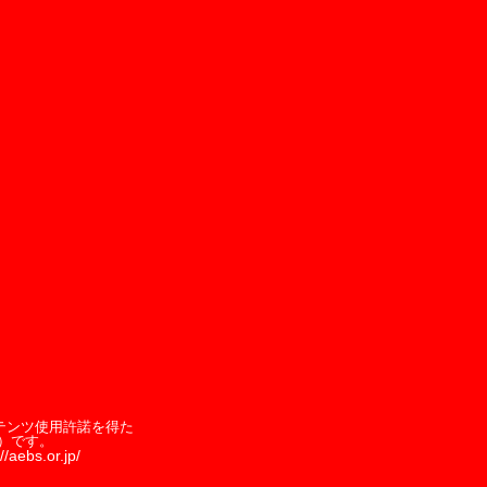
テンツ使用許諾を得た
）です。
//aebs.or.jp/