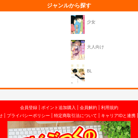
ジャンルから探す
少女
大人向け
BL
会員登録
ポイント追加購入
会員解約
利用規約
せ
プライバシーポリシー
特定商取引法について
キャリアIDと連携