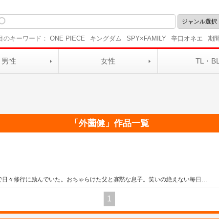
目のキーワード：
ONE PIECE
キングダム
SPY×FAMILY
辛口オネエ
期
男性
女性
TL・B
「
外薗健
」作品一覧
で日々修行に励んでいた。おちゃらけた父と寡黙な息子。笑いの絶えない毎日
…
1