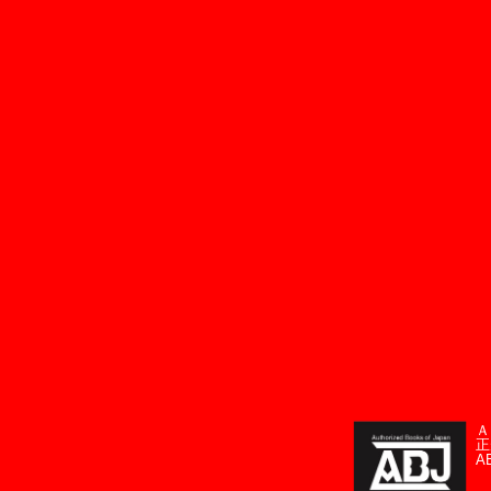
Ａ
正
A