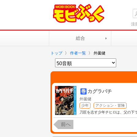
注
総合
トップ
〉
作者一覧
〉
外薗健
巻
カグラバチ
外薗健
少年
アクション・冒険
刀匠を志す少年チヒロは、父の下
前へ