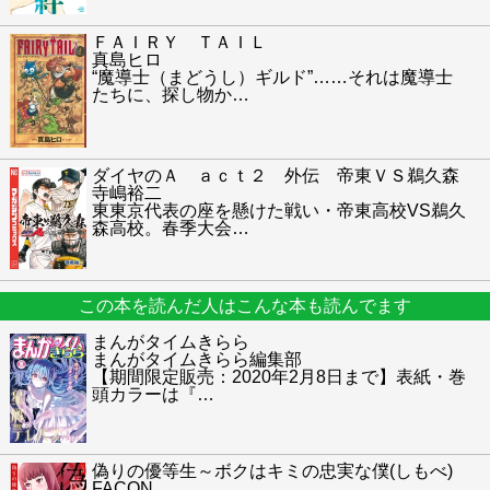
ＦＡＩＲＹ ＴＡＩＬ
真島ヒロ
“魔導士（まどうし）ギルド”……それは魔導士
たちに、探し物か
…
ダイヤのＡ ａｃｔ２ 外伝 帝東ＶＳ鵜久森
寺嶋裕二
東東京代表の座を懸けた戦い・帝東高校VS鵜久
森高校。春季大会
…
この本を読んだ人はこんな本も読んでます
まんがタイムきらら
まんがタイムきらら編集部
【期間限定販売：2020年2月8日まで】表紙・巻
頭カラーは『
…
偽りの優等生～ボクはキミの忠実な僕(しもべ)
FACON