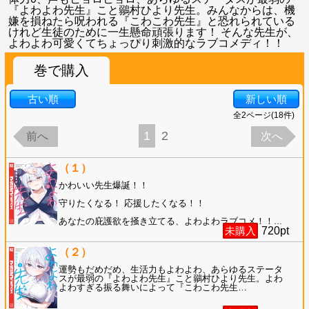
『よわよわ先生』こと鶸村ひより先生。みんなからは、機
嫌を損ねたら呪われる『こわこわ先生』と恐れられている
けれど生徒のために一生懸命頑張ります！ そんな先生が、
よわよわ可愛くてちょっぴり刺激的なラブコメディ！！
巻で購入
古い順
新しい順
全
2
ページ(
18
件)
1
2
前へ
次へ
（１）
かわいい先生爆誕！！
守りたくなる！ 応援したくなる！！
あなたの庇護欲を掻き立てる、よわよわラブコメ！！
…
未購入
720
pt
（２）
運勢もだめだめ、生活力もよわよわ、あらゆるステータ
スが最弱の『よわよわ先生』こと鶸村ひより先生。よわ
よわすぎる振る舞いによって『こわこわ先生
…