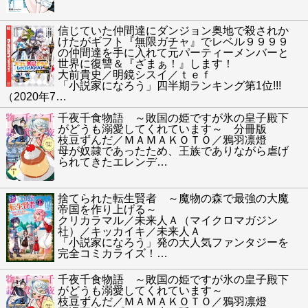
信じていた仲間達にダンジョン奥地で殺されか
けたがギフト『無限ガチャ』でレベル９９９９
の仲間達を手に入れて元パーティーメンバーと
世界に復讐＆『ざまぁ！』します！
大前貴史／明鏡シスイ／ｔｅｆ
「小説家になろう」四半期ランキング第1位!!!
（2020年7
…
千夜千食物語 ～敗国の姫ですが氷の皇子殿下
がどうも溺愛してくれています～ 分冊版
枝豆ずんだ／ＭＡＭＡＫＯＴＯ／鴉羽凛燈
母が奴隷であったため、王族でありながら虐げ
られてきたエレンデ
…
捨てられた転生賢者 ～魔物の森で最強の大魔
帝国を作り上げる～
クリカラマル／未来人Ａ（マイクロマガジン
社）／キッカイキ／未来人Ａ
「小説家になろう」発の大人気ファンタジーを
完全コミカライズ！
…
千夜千食物語 ～敗国の姫ですが氷の皇子殿下
がどうも溺愛してくれています～
枝豆ずんだ／ＭＡＭＡＫＯＴＯ／鴉羽凛燈