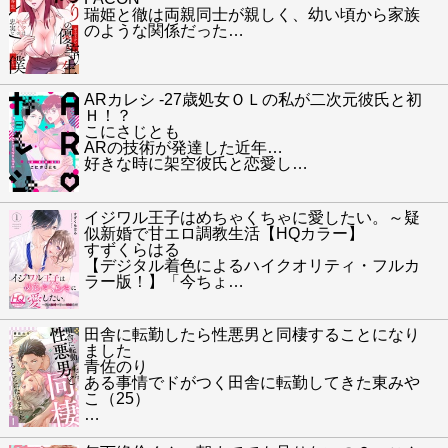
瑞姫と徹は両親同士が親しく、幼い頃から家族
のような関係だった
…
ARカレシ -27歳処女ＯＬの私が二次元彼氏と初
Ｈ！？
こにさじとも
ARの技術が発達した近年…
好きな時に架空彼氏と恋愛し
…
イジワル王子はめちゃくちゃに愛したい。～疑
似新婚で甘エロ調教生活【HQカラー】
すずくらはる
【デジタル着色によるハイクオリティ・フルカ
ラー版！】「今ちょ
…
田舎に転勤したら性悪男と同棲することになり
ました
青佐のり
ある事情でドがつく田舎に転勤してきた東みや
こ（25）
…