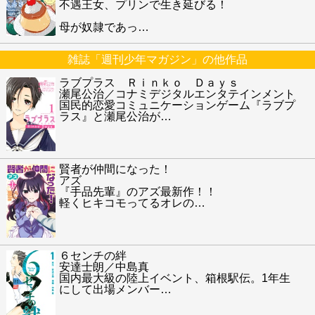
不遇王女、プリンで生き延びる！
母が奴隷であっ
…
雑誌「週刊少年マガジン」の他作品
ラブプラス Ｒｉｎｋｏ Ｄａｙｓ
瀬尾公治／コナミデジタルエンタテインメント
国民的恋愛コミュニケーションゲーム『ラブプ
ラス』と瀬尾公治が
…
賢者が仲間になった！
アズ
『手品先輩』のアズ最新作！！
軽くヒキコモってるオレの
…
６センチの絆
安達士朗／中島真
国内最大級の陸上イベント、箱根駅伝。1年生
にして出場メンバー
…