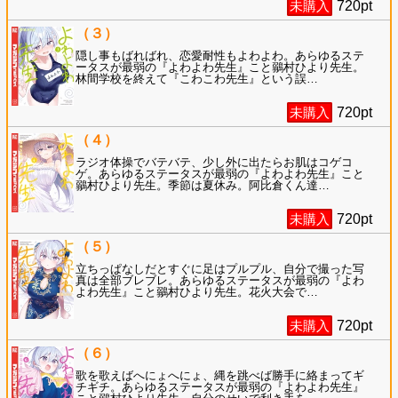
未購入
720
pt
（３）
隠し事もばればれ、恋愛耐性もよわよわ。あらゆるステ
ータスが最弱の『よわよわ先生』こと鶸村ひより先生。
林間学校を終えて『こわこわ先生』という誤
…
未購入
720
pt
（４）
ラジオ体操でバテバテ、少し外に出たらお肌はコゲコ
ゲ。あらゆるステータスが最弱の『よわよわ先生』こと
鶸村ひより先生。季節は夏休み。阿比倉くん達
…
未購入
720
pt
（５）
立ちっぱなしだとすぐに足はプルプル、自分で撮った写
真は全部ブレブレ。あらゆるステータスが最弱の『よわ
よわ先生』こと鶸村ひより先生。花火大会で
…
未購入
720
pt
（６）
歌を歌えばへにょへにょ、縄を跳べば勝手に絡まってギ
チギチ。あらゆるステータスが最弱の『よわよわ先生』