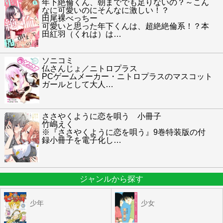
年下絶倫くん、朝まででも足りないの？～こん
なに可愛いのにそんなに激しい！？
田尾裸べっちー
可愛いと思った年下くんは、超絶絶倫系！？本
田紅羽（くれは）は
…
ソニコミ
仏さんじょ／ニトロプラス
PCゲームメーカー・ニトロプラスのマスコット
ガールとして大人
…
ささやくように恋を唄う 小冊子
竹嶋えく
※『ささやくように恋を唄う』9巻特装版の付
録小冊子を電子化し
…
ジャンルから探す
少年
少女