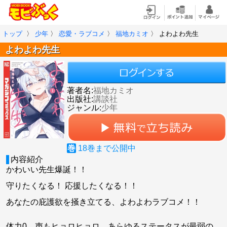
トップ
〉
少年
〉
恋愛・ラブコメ
〉
福地カミオ
〉
よわよわ先生
よわよわ先生
著者名:
福地カミオ
出版社:
講談社
ジャンル:
少年
巻
18
巻まで公開中
内容紹介
かわいい先生爆誕！！
守りたくなる！ 応援したくなる！！
あなたの庇護欲を掻き立てる、よわよわラブコメ！！
体力0、声もヒョロヒョロ、あらゆるステータスが最弱の