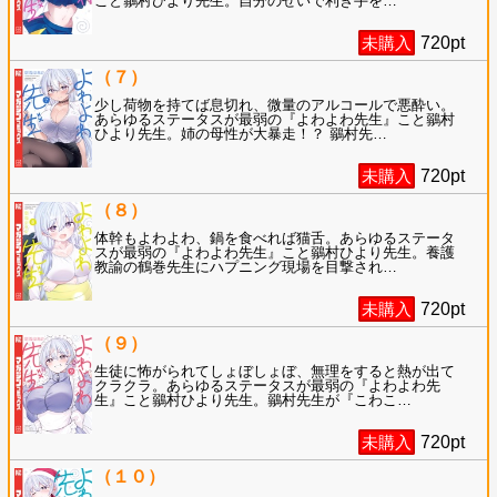
こと鶸村ひより先生。自分のせいで利き手を
…
未購入
720
pt
（７）
少し荷物を持てば息切れ、微量のアルコールで悪酔い。
あらゆるステータスが最弱の『よわよわ先生』こと鶸村
ひより先生。姉の母性が大暴走！？ 鶸村先
…
未購入
720
pt
（８）
体幹もよわよわ、鍋を食べれば猫舌。あらゆるステータ
スが最弱の『よわよわ先生』こと鶸村ひより先生。養護
教諭の鶴巻先生にハプニング現場を目撃され
…
未購入
720
pt
（９）
生徒に怖がられてしょぼしょぼ、無理をすると熱が出て
クラクラ。あらゆるステータスが最弱の『よわよわ先
生』こと鶸村ひより先生。鶸村先生が『こわこ
…
未購入
720
pt
（１０）