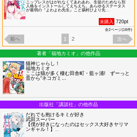
ニップレスがはがれなくてあわあわ、生徒のためなら別
人格をインストールしてえちえち。あらゆるステータス
が最弱の『よわよわ先生』こと鶸村ひより先
…
未購入
720
pt
全
2
ページ(
18
件)
1
2
前へ
次へ
著者「福地カミオ」の他作品
猫神じゃらし！
福地カミオ
ここは猫が多く棲む田舎町・藍ヶ浦! ずーっと
昔から“ネコガミ
…
出版社「講談社」の他作品
だれでも抱けるキミが好き
武田スーパー
【僕が好きになったのはセックス大好きヤリマ
ンギャル！】
…