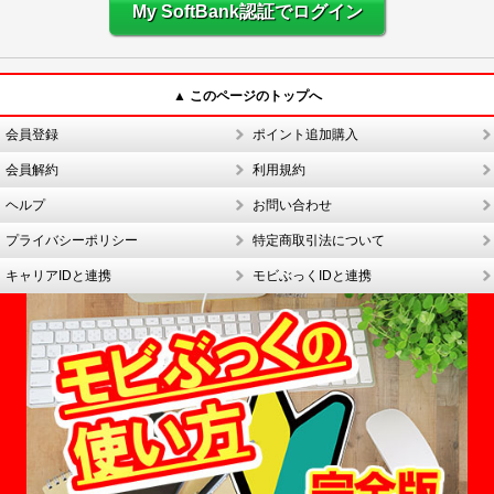
My SoftBank認証でログイン
▲ このページのトップへ
会員登録
ポイント追加購入
会員解約
利用規約
ヘルプ
お問い合わせ
プライバシーポリシー
特定商取引法について
キャリアIDと連携
モビぶっくIDと連携