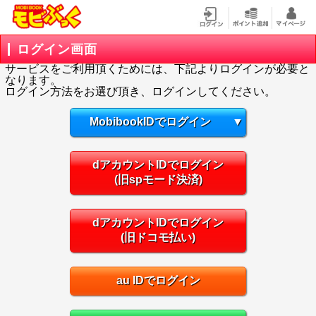
ログイン画面
サービスをご利用頂くためには、下記よりログインが必要と
なります。
ログイン方法をお選び頂き、ログインしてください。
MobibookIDでログイン
▼
dアカウントIDでログイン
(旧spモード決済)
dアカウントIDでログイン
(旧ドコモ払い)
au IDでログイン