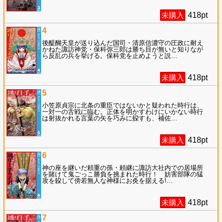
未購入
418
pt
4
後醍醐天皇が送り込んだ国司・清原信濃守の圧政に耐え
かねた諏訪神党・保科弥三郎は勝ち目が無いと知りなが
ら反乱の兵を挙げる。保科党を止めようと説
…
未購入
418
pt
5
小笠原貞宗に北条の重臣ではないかと疑われた時行は、
一対一の舌戦に臨む。正体を明かすわけにいかない時行
は射抜かれる言葉の矢を巧みに躱すも、補佐
…
未購入
418
pt
6
神の座を継いだ頼重の孫・頼継に諏訪大社内での居場所
を賭けて鬼ごっこ勝負を挑まれた時行！ 妨害部隊の猛
攻を躱して傍若無人な神様にお灸を据える!
…
未購入
418
pt
7