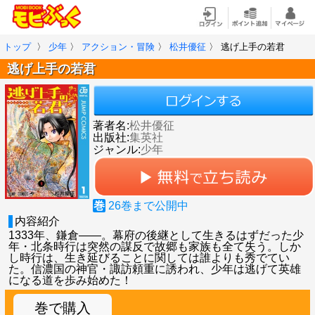
トップ
〉
少年
〉
アクション・冒険
〉
松井優征
〉
逃げ上手の若君
逃げ上手の若君
著者名:
松井優征
出版社:
集英社
ジャンル:
少年
巻
26
巻まで公開中
内容紹介
1333年、鎌倉――。幕府の後継として生きるはずだった少
年・北条時行は突然の謀反で故郷も家族も全て失う。しか
し時行は、生き延びることに関しては誰よりも秀でてい
た。信濃国の神官・諏訪頼重に誘われ、少年は逃げて英雄
になる道を歩み始めた！
巻で購入