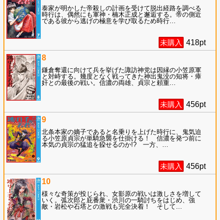
泰家が明かした帝殺しの計画を受けて脱出経路を調べる
時行は、偶然にも軍神・楠木正成と邂逅する。帝の側近
である彼から逃げの極意を学び取るため時行
…
未購入
418
pt
8
鎌倉奪還に向けて兵を挙げた諏訪神党は因縁の小笠原軍
と対峙する。幾度となく戦ってきた神出鬼没の知将・瘴
奸との最後の戦い。信濃の両雄、貞宗と頼重
…
未購入
456
pt
9
北条本家の嫡子であると名乗りを上げた時行に、鬼気迫
る小笠原貞宗が単騎急襲を仕掛ける！ 信濃を発つ前に
本気の貞宗の猛追を躱せるのか!? 一方、
…
未購入
456
pt
10
様々な奇策が投じられ、女影原の戦いは激しさを増して
いく。弧次郎と庇番衆・渋川の一騎討ちをはじめ、強
敵・岩松や石塔との激戦も完全決着！ そして
…