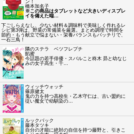
ン！
橋本加名子
※この商品はタブレットなど大きいディスプレ
イを備えた端
…
下ごしらえなし、少ない材料＆調味料で美味しく作れるレ
シピ第3弾は、野菜の常備菜を厳選。まとめ調理で時間を
節約・もう献立で悩まない・栄養バランスもバッチリで、
一石三鳥！
隣のステラ ベツフレプチ
餡蜜
今話題の若手俳優・スバルこと柊木 昴と幼なじ
みの女子高生・千
…
ウィッチウォッチ
篠原健太
鬼の力を持つ高校生・乙木守仁は、古い盟約に
従い魔女で幼馴染の
…
ルックバック
藤本タツキ
自分の才能に絶対の自信を持つ藤野と、引きこ