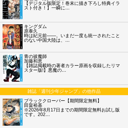
【デジタル版限定！巻末に描き下ろし特典イラ
スト付き！】一瞬に
…
キングダム
原泰久
時は紀元前――。いまだ一度も統一されたこと
のない中国大陸は、
…
青の祓魔師
加藤和恵
【雑誌掲載時の著者カラー原画を収録したリマ
スター版!】悪魔の
…
雑誌「週刊少年ジャンプ」の他作品
ブラッククローバー【期間限定無料】
田畠裕基
※2026年8月17日までの期間限定無料お試し版
です。202
…