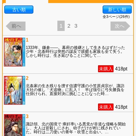
古い順
新しい順
全
3
ページ(
26
件)
1
2
3
前へ
次へ
1
1333年、鎌倉――。幕府の後継として生きるはずだった
少年・北条時行は突然の謀反で故郷も家族も全て失う。
しかし時行は、生き延びることに関して
…
未購入
418
pt
2
北条家の生き残りを捜す信濃守護の小笠原貞宗が、諏訪
大社の催し「犬追物」に乱入！ 半ば強引に弓矢勝負を
仕掛けられ、直接対決に挑むことになった時
…
未購入
418
pt
3
諏訪領、北の国境で 瘴奸率いる悪党が非道な侵略を開始
し、大人は皆殺しにされ、幼子だけが村に残されてい
た。時行は二刀使いの青年・吹雪と出会い、
…