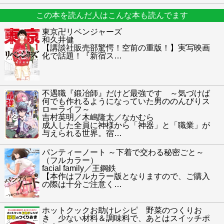
この本を読んだ人はこんな本も読んでます
東京卍リベンジャーズ
和久井健
【講談社販売部驚愕！空前の重版！】実写映画
化で話題！『新宿ス
…
不遇職『鍛冶師』だけど最強です ～気づけば
何でも作れるようになっていた男ののんびりス
ローライフ～
吉村英明／木嶋隆太／なかむら
成人した全員に神様から「神器」と「職業」が
与えられる世界。宿
…
パンティーノート ～下着で交わる秘密ごと～
（フルカラー）
facial family／王鋼鉄
【本作はフルカラー版となりますので、ご購入
の際は十分ご注意く
…
ホットクックお助けレシピ 野菜のつくりお
き 少ない材料＆調味料で、あとはスイッチポ