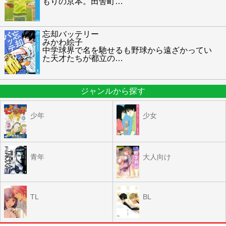
もりの京本。田舎町
…
忘却バッテリー
みかわ絵子
中学球界で名を馳せるも野球から遠ざかってい
た天才たちが都立の
…
ジャンルから探す
少年
少女
青年
大人向け
TL
BL