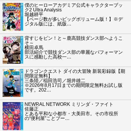
僕のヒーローアカデミア公式キャラクターブッ
ク2 Ultra Analysis
堀越耕平
【ページ数が多いビッグボリューム版！】※デ
ジタル版には、紙版
…
背すじをピン！と～鹿高競技ダンス部へようこ
そ～
横田卓馬
部活紹介で競技ダンス部の華麗なパフォーマン
スに感動した高校一
…
ドラゴンクエスト ダイの大冒険 新装彩録版【期
間限定無料】
三条陸／稲田浩司／堀井雄二
※2026年8月17日までの期間限定無料お試し版
です。202
…
NEWRAL NETWORK ミリンダ・ファイト
佐藤正
とある平和な小都市・大美田市。その市役所
の“便利屋”ことブー
…