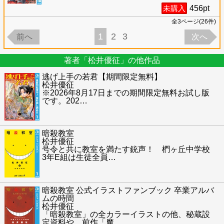
未購入
456
pt
全
3
ページ(
26
件)
1
2
3
前へ
次へ
著者「松井優征」の他作品
逃げ上手の若君【期間限定無料】
松井優征
※2026年8月17日までの期間限定無料お試し版
です。202
…
暗殺教室
松井優征
号令と共に教室を満たす銃声！ 椚ヶ丘中学校
3年E組は生徒全員
…
暗殺教室 公式イラストファンブック 卒業アルバ
ムの時間
松井優征
「暗殺教室」の全カラーイラストの他、秘蔵設
定資料や、前作「魔
…