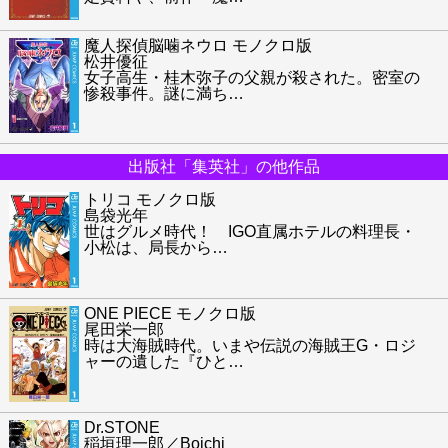
魔人探偵脳噛ネウロ モノクロ版
松井優征
女子高生・桂木弥子の父親が殺された。密室の
惨殺事件。謎に満ち
…
出版社「集英社」の他作品
トリコ モノクロ版
島袋光年
世はグルメ時代！ IGO直属ホテルの料理長・
小松は、局長から
…
ONE PIECE モノクロ版
尾田栄一郎
時は大海賊時代。いまや伝説の海賊王G・ロジ
ャーの遺した『ひと
…
Dr.STONE
稲垣理一郎／Boichi