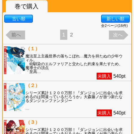
巻で購入
古い順
新しい順
全
2
ページ(
16
件)
1
2
前へ
次へ
（１）
魔法至上主義世界の落ちこぼれ…魔力を持たぬの少年ウ
ィル。
幼馴染のエルファリアと交わした約束を果たすため、
魔導士の頂点
「至高
…
未購入
540
pt
（２）
シリーズ累計１２００万部！『ダンジョンに出会いを求
めるのは間違っているだろうか』大森藤ノが放つ新たな
るダンジョンファンタジー
…
未購入
540
pt
（３）
シリーズ累計１２００万部！『ダンジョンに出会いを求
めるのは間違っているだろうか』大森藤ノが放つ新たな