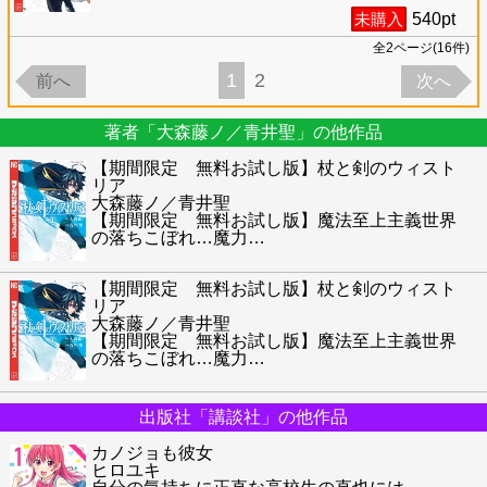
未購入
540
pt
全
2
ページ(
16
件)
1
2
前へ
次へ
著者「大森藤ノ／青井聖」の他作品
【期間限定 無料お試し版】杖と剣のウィスト
リア
大森藤ノ／青井聖
【期間限定 無料お試し版】魔法至上主義世界
の落ちこぼれ…魔力
…
【期間限定 無料お試し版】杖と剣のウィスト
リア
大森藤ノ／青井聖
【期間限定 無料お試し版】魔法至上主義世界
の落ちこぼれ…魔力
…
出版社「講談社」の他作品
カノジョも彼女
ヒロユキ