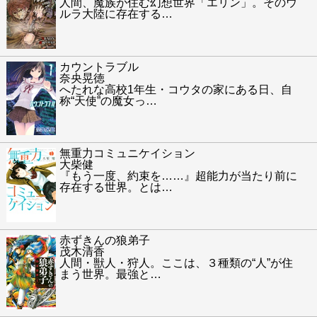
人間、魔族が住む幻想世界「エリン」。そのウ
ルラ大陸に存在する
…
カウントラブル
奈央晃徳
へたれな高校1年生・コウタの家にある日、自
称“天使”の魔女っ
…
無重力コミュニケイション
大柴健
『もう一度、約束を……』超能力が当たり前に
存在する世界。とは
…
赤ずきんの狼弟子
茂木清香
人間・獣人・狩人。ここは、３種類の“人”が住
まう世界。最強と
…