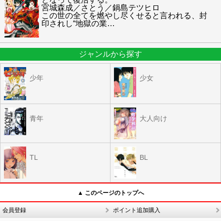
宮城森成／さとう／鍋島テツヒロ
この世の全てを燃やし尽くせると言われる、封
印されし“地獄の業
…
ジャンルから探す
少年
少女
青年
大人向け
TL
BL
▲ このページのトップへ
会員登録
ポイント追加購入