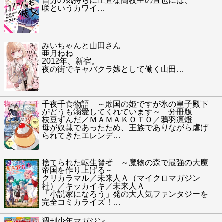
自分の気持ちに正直な高校生の直也には、
咲というカワイ
…
みいちゃんと山田さん
亜月ねね
2012年、新宿。
夜の街でキャバクラ嬢として働く山田
…
千夜千食物語 ～敗国の姫ですが氷の皇子殿下
がどうも溺愛してくれています～ 分冊版
枝豆ずんだ／ＭＡＭＡＫＯＴＯ／鴉羽凛燈
母が奴隷であったため、王族でありながら虐げ
られてきたエレンデ
…
捨てられた転生賢者 ～魔物の森で最強の大魔
帝国を作り上げる～
クリカラマル／未来人Ａ（マイクロマガジン
社）／キッカイキ／未来人Ａ
「小説家になろう」発の大人気ファンタジーを
完全コミカライズ！
…
週刊少年マガジン