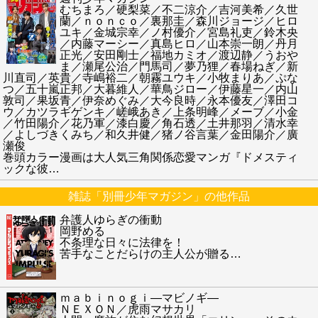
むちまろ／硬梨菜／不二涼介／吉河美希／久世
蘭／ｎｏｎｃｏ／裏那圭／森川ジョージ／ヒロ
ユキ／金城宗幸／ノ村優介／宮島礼吏／鈴木央
／内藤マーシー／真島ヒロ／山本崇一朗／丹月
正光／安田剛士／福地カミオ／渡辺静／うおや
ま／瀬尾公治／門馬司／夢乃狸／春場ねぎ／新
川直司／英貴／寺嶋裕二／朝霧ユウキ／小牧まりあ／ぷな
つ／五十嵐正邦／大暮維人／華鳥ジロー／伊藤星一／内山
敦司／果坂青／伊奈めぐみ／大今良時／永本優友／澤田コ
ウ／カツラギゲンキ／嵯峨あき／上条明峰／メーブ／小金
／竹田陽介／花乃軍／漆白慶／角石透／土井那羽／清水幸
／よしづきくみち／和久井健／猪ノ谷言葉／金田陽介／廣
瀬俊
巻頭カラー漫画は大人気三角関係恋愛マンガ『ドメスティ
ックな彼
…
雑誌「別冊少年マガジン」の他作品
弁護人ゆらぎの衝動
岡野める
不条理な日々に法律を！
苦手なことだらけの主人公が贈る
…
ｍａｂｉｎｏｇｉ―マビノギ―
ＮＥＸＯＮ／虎雨マサカリ