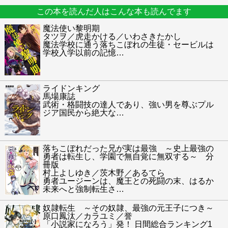
この本を読んだ人はこんな本も読んでます
魔法使い黎明期
タツヲ／虎走かける／いわさきたかし
魔法学校に通う落ちこぼれの生徒・セービルは
学校入学以前の記憶
…
ライドンキング
馬場康誌
武術・格闘技の達人であり、強い男を尊ぶプル
ジア国民から絶大な
…
落ちこぼれだった兄が実は最強 ～史上最強の
勇者は転生し、学園で無自覚に無双する～ 分
冊版
村上よしゆき／茨木野／あるてら
勇者ユージーンは、魔王との死闘の末、はるか
未来へと強制転生さ
…
奴隷転生 ～その奴隷、最強の元王子につき～
原口鳳汰／カラユミ／誉
「小説家になろう」発！ 日間総合ランキング1