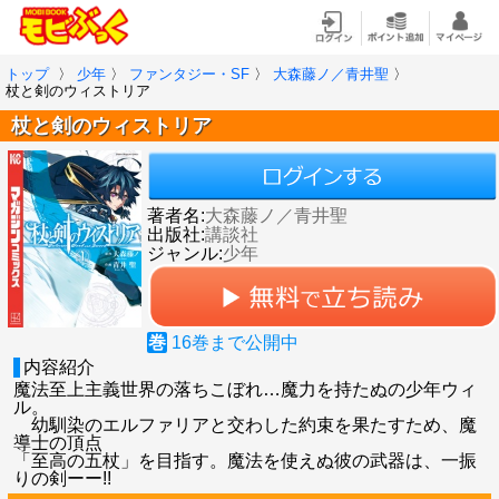
トップ
〉
少年
〉
ファンタジー・SF
〉
大森藤ノ／青井聖
〉
杖と剣のウィストリア
杖と剣のウィストリア
著者名:
大森藤ノ／青井聖
出版社:
講談社
ジャンル:
少年
巻
16
巻まで公開中
内容紹介
魔法至上主義世界の落ちこぼれ…魔力を持たぬの少年ウィ
ル。
幼馴染のエルファリアと交わした約束を果たすため、魔
導士の頂点
「至高の五杖」を目指す。魔法を使えぬ彼の武器は、一振
りの剣ーー!!