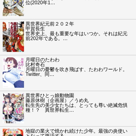
位(2020年1
…
異世界紀元前２０２年
甲賀長生
世界史上、最も重要な年はいつか。それは紀元
前202年である。
…
月曜日のたわわ
比村奇石
月曜日の憂鬱を吹き飛ばす、たわわワールド。
Twitter、同
…
異世界ひとっ娘動物園
藤原休樹（企画屋）／うめ丸
転生先の美少女たちは、とっても尊い絶滅危惧
種！？ 異世界転生
…
地獄の業火で焼かれ続けた少年。最強の炎使い
となって復活する。