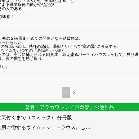
決策は、ラウラ本人が付与術師となること。
による職業取得の儀が必須だが、
その人である――。
第9巻！
史上初の２階層まとめての開催となる踏破祭は、
をもたらした。
用の醜聞が流れ、熱狂の渦は、暴動という形で"竜の翼"に波及する。
、ヴィムをかつての「居場所」へ導く。
たのは、憲兵に捕えられる団員達、燃え盛るパーティハウス…そして、独り逃
は、彼の憎悪を感じ取り、
着か。
1
2
著者「アラカワシン／戸倉儚」の他作品
気付くまで（コミック） 分冊版
雑用に徹するヴィム＝シュトラウス。し
…