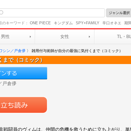
目のキーワード：
ONE PIECE
キングダム
SPY×FAMILY
辛口オネエ
期
男性
女性
TL・B
ワシン／戸倉儚
〉
雑用付与術師が自分の最強に気付くまで（コミック）
くまで（コミック）
／戸倉儚
非戦闘員のヴィムは、仲間の危機を救うために立ち上がり、単