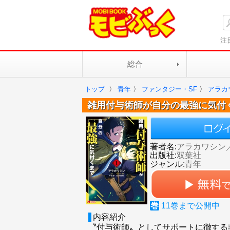
注
総合
トップ
〉
青年
〉
ファンタジー・SF
〉
アラカ
雑用付与術師が自分の最強に気付
著者名:
アラカワシン
出版社:
双葉社
ジャンル:
青年
巻
11
巻まで公開中
内容紹介
〝付与術師〟としてサポートに徹する