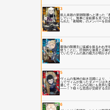
3
前人未踏の第98階層へと潜った
していく。無事に金鉱脈を見つけ
られた「夜蜻蛉」のメンバーを目
4
最強の階層主に猛威を振るわれ半
使うことに。圧倒的な速度と正確
ていたヴィムの真の能力が明かさ
5
ヴィムの鬼神の如き活躍により、
ってヴィムが負ったダメージは大
通して、ヴィムの心境にも意外な
――！？様々な思惑が交錯する注
6