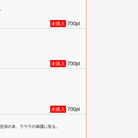
う。
未購入
700
pt
未購入
700
pt
未購入
700
pt
交渉の末、ラウラの保護に至る。