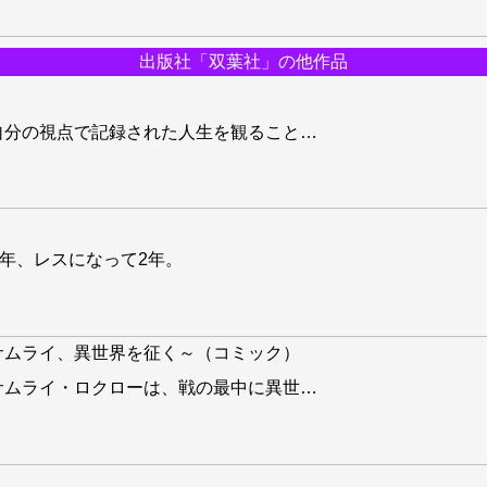
出版社「双葉社」の他作品
自分の視点で記録された人生を観ること
…
5年、レスになって2年。
サムライ、異世界を征く～（コミック）
サムライ・ロクローは、戦の最中に異世
…