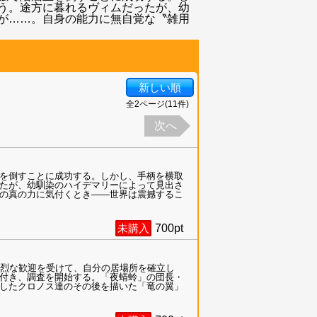
う。途方に暮れるヴィムだったが、幼
が……。自身の能力に無自覚な〝雑用
新しい順
全
2
ページ(
11
件)
次へ
を倒すことに成功する。しかし、手柄を横取
たが、幼馴染のハイデマリーによって見出さ
の真の力に気付くとき――世界は震撼するこ
未購入
700
pt
熱烈な歓迎を受けて、自分の居場所を確立し
付き、調査を開始する。「夜蜻蛉」の団長・
したクロノス達のその後を描いた「竜の翼」