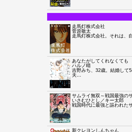
走馬灯株式会社
菅原敬太
走馬灯株式会社。それは、
あなたがしてくれなくても
ハルノ晴
吉野みち、32歳。結婚して
夫
…
サムライ無双～戦国最強の
いさむひとし／キー太郎
戦国時代に最強と謳われた
新クレヨンしんちゃん