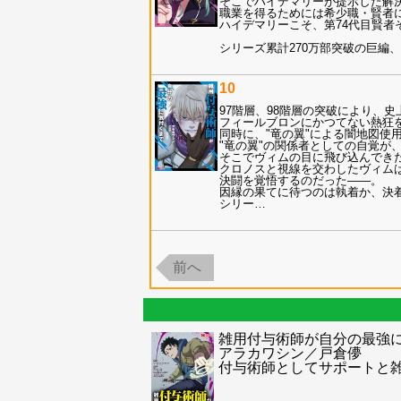
そこでハイデマリーが提示した解
職業を得るためには希少職・賢者
ハイデマリーこそ、第74代目賢者
シリーズ累計270万部突破の巨編、
10
97階層、98階層の突破により、
フィールブロンにかつてない熱狂
同時に、"竜の翼"による闇地図使
"竜の翼"の関係者としての自覚が
そこでヴィムの目に飛び込んでき
クロノスと視線を交わしたヴィム
決闘を覚悟するのだった――。
因縁の果てに待つのは執着か、決
シリー
…
前へ
雑用付与術師が自分の最強に
アラカワシン／戸倉儚
付与術師としてサポートと