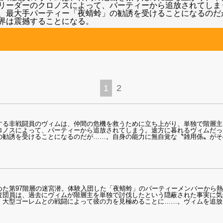
リーダーのクロノスによって、パーティーから追放されてしま
、最大手パーティー「夜蜻蛉」の勧誘を受けることになるのだ
界は震撼することになる。
1
2
する非戦闘員のヴィムは、仲間の危機を救うために立ち上がり、単独で階層主
ロノスによって、パーティーから追放されてしまう。途方に暮れるヴィムだっ
の勧誘を受けることになるのだが……。自身の能力に無自覚な〝雑用係〟がそ
めた第97階層の迷宮潜。体験入団した「夜蜻蛉」のパーティーメンバーから
査団員は、過去にヴィムが階層主を単独で討伐したという隠蔽された事実に気
、大型ゴーレムとの戦闘によって彼の力を見極めることに……。ヴィムを追放