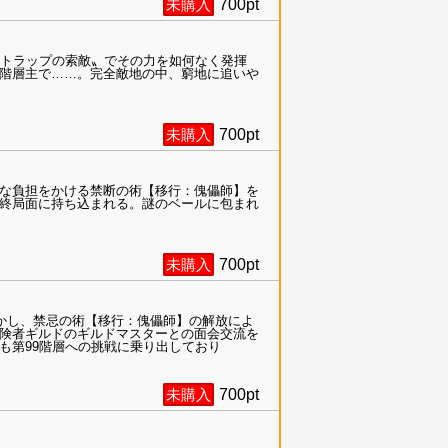
未購入
700
pt
〝トラップの索敵〟でその力を如何なく発揮
階層主で……。完全敵地の中、窮地に追いや
未購入
700
pt
な負担をかける禁断の術【移行：傀儡師】を
終局面に持ち込まれる。謎のベールに包まれ
未購入
700
pt
かし、禁忌の術【移行：傀儡師】の解放によ
険者ギルドのギルドマスターとの面会交流を
も第99階層への挑戦に乗り出しており
未購入
700
pt