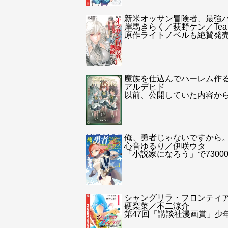
新米オッサン冒険者、最強
岸馬きらく／荻野ケン／Tea
原作ライトノベルも絶賛発
魔族を仕込んでハーレム作
アルデヒド
以前、公開していた内容から
俺、勇者じゃないですから
心音ゆるり／伊咲ウタ
「小説家になろう」で730
シャングリラ・フロンティ
硬梨菜／不二涼介
第47回「講談社漫画賞」少