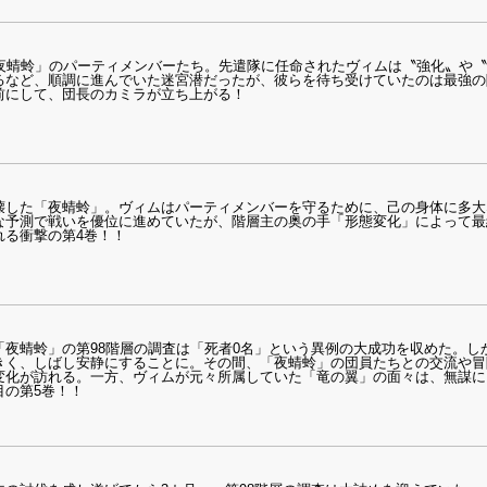
「夜蜻蛉」のパーティメンバーたち。先遣隊に任命されたヴィムは〝強化〟や
るなど、順調に進んでいた迷宮潜だったが、彼らを待ち受けていたのは最強の
前にして、団長のカミラが立ち上がる！
壊した「夜蜻蛉」。ヴィムはパーティメンバーを守るために、己の身体に多大
な予測で戦いを優位に進めていたが、階層主の奥の手「形態変化」によって最
れる衝撃の第4巻！！
「夜蜻蛉」の第98階層の調査は「死者0名」という異例の大成功を収めた。し
きく、しばし安静にすることに。その間、「夜蜻蛉」の団員たちとの交流や冒
変化が訪れる。一方、ヴィムが元々所属していた「竜の翼」の面々は、無謀に
目の第5巻！！