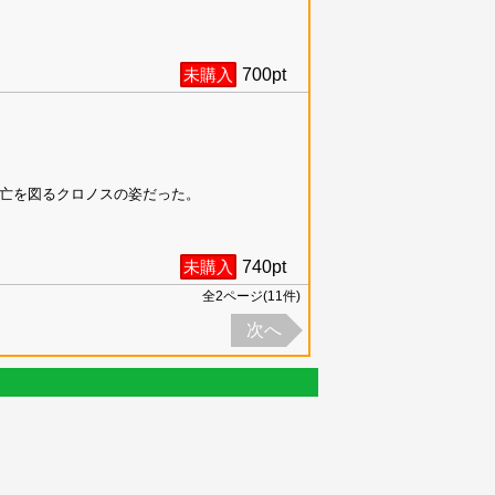
未購入
700
pt
亡を図るクロノスの姿だった。
未購入
740
pt
全
2
ページ(
11
件)
次へ