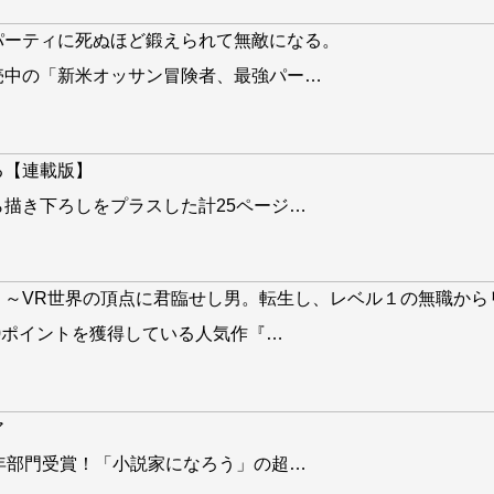
パーティに死ぬほど鍛えられて無敵になる。
売中の「新米オッサン冒険者、最強パー
…
る【連載版】
描き下ろしをプラスした計25ページ
…
。～VR世界の頂点に君臨せし男。転生し、レベル１の無職から
00ポイントを獲得している人気作『
…
ア
年部門受賞！「小説家になろう」の超
…