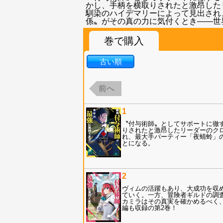
かし、手柄を横取りされたと激昂した
馴染のハイデマリーによって見出され
係〟がその真の力に気付くとき――世
巻で購入
古い順
前へ
1
〝付与術師〟としてサポートに徹
りされたと激昂したリーダーのク
れ、最大手パーティー「夜蜻蛉」
とになる。
2
ヴィムの活躍もあり、大成功を収
ていく。一方、冒険者ギルドの調
カミラはその真実を確かめるべく
編も収録の第2巻！