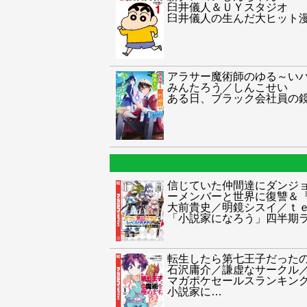
臼井儀人＆ＵＹスタジオ
臼井儀人の生んだ大ヒット
アラサー魔術師のゆる～い
みんたろう／しんこせい
ある日、ブラック会社員の
信じていた仲間達にダンジ
ーメンバーと世界に復讐＆
大前貴史／明鏡シスイ／ｔ
「小説家になろう」四半期ランキ
転生したら第七王子だった
石沢庸介／謙虚なサークル
マガポケセールスランキング
小説家に
…