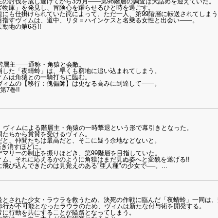
の討伐を成し遂げてから3カ月――第98階層の調査は大詰めを迎えていた。
宝物庫」を発見し、冒険心を躍らせるひと時を過ごす。
重にも仕掛けられていた罠によって、ただ一人、第99階層に転送されてしま
目指すヴィムは、道中、リタ＝ハインケスと名乗る女性と出会い――。
動地の第6巻!!
階層主――通称・角猿と会敵。
崩した「夜蜻蛉」は、早くも窮地に追い込まれてしまう。
ィムは角猿との一騎打ちに臨む。
ヴィムの【移行：傀儡師】は更なる高みに到達して――。
7巻!!
は、ヴィムによる階層主・角猿の一時撃退という形で幕引きとなった。
間たちから賞賛を受けるヴィム。
だと、仲間たちは最高だと、そこに疑う余地などないと。
掻き消すほどに。
デマリーの制止を振りほどき、第99階層を目指していた。
ム、それに応えるかのように角猿はまだ見ぬ姿へと変貌を遂げる!!
飛び込んできたのは見覚えのある"亜人種"の少女で──。
…
贄とされた少女・ラウラを救うため、決死の作戦に臨んだ「夜蜻蛉」一同は、
の歩行が不可能となったラウラのため、ヴィムは新たな付与術を開発する。
常に行動を共にすることが隘路となってしまう。