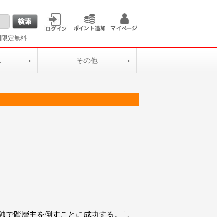
間限定無料
L
その他
独で階層主を倒すことに成功する。し