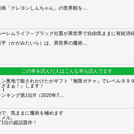
漫画「クレヨンしんちゃん」の世界観を
…
ハーレムライフ～ブラック社畜が異世界で自由気ままに有給消
鏡平（かがみたいら）は、異世界の魔術
…
この本を読んだ人はこんな本も読んでます
ョン奥地で殺されかけたがギフト『無限ガチャ』でレベル９９
『ざまぁ！』します！
ｅｆ
ング第1位!!!（2020年7
…
ので、気ままに魔術を極めます
／メル。
1位の超話題作！