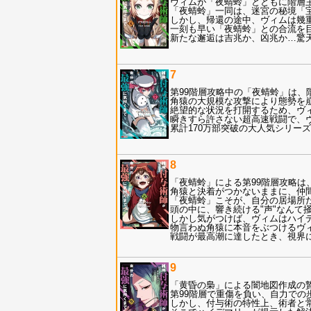
ヴィムが「夜蜻蛉」とともに階層主
「夜蜻蛉」一同は、迷宮の秘境「
しかし、帰還の途中、ヴィムは幾
一刻も早い「夜蜻蛉」との合流を
新たな邂逅は吉兆か、凶兆か…驚天
7
第99階層攻略中の「夜蜻蛉」は、
角猿の大規模な攻撃により態勢を
絶望的な状況を打開するため、ヴ
瞬きすら許さない超高速戦闘で、
累計170万部突破の大人気シリーズ第
8
「夜蜻蛉」による第99階層攻略
角猿と決着がつかないままに、仲
「夜蜻蛉」こそが、自分の居場所
頭の中に、響き続ける"声"なんて
しかし気がつけば、ヴィムはハイ
物言わぬ角猿に本音をぶつけるヴィ
戦闘が最高潮に達したとき、視界に
9
「黄昏の梟」による闇地図作成の
第99階層で重傷を負い、自力で
しかし、付与術の特性上、術者と