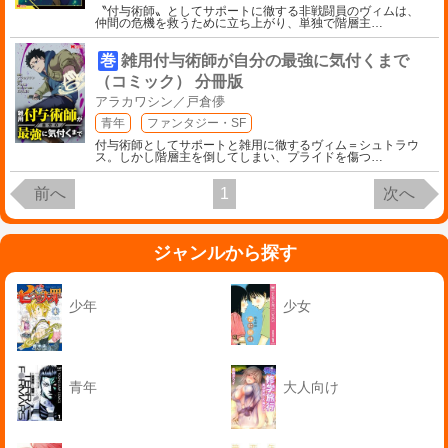
〝付与術師〟としてサポートに徹する非戦闘員のヴィムは、
仲間の危機を救うために立ち上がり、単独で階層主
…
巻
雑用付与術師が自分の最強に気付くまで
（コミック） 分冊版
アラカワシン／戸倉儚
青年
ファンタジー・SF
付与術師としてサポートと雑用に徹するヴィム＝シュトラウ
ス。しかし階層主を倒してしまい、プライドを傷つ
…
前へ
1
次へ
ジャンルから探す
少年
少女
青年
大人向け