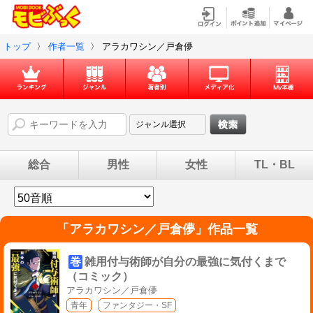
トップ
〉
作者一覧
〉
アラカワシン／戸倉儚
総合
男性
女性
TL・BL
「
アラカワシン／戸倉儚
」作品一覧
巻
雑用付与術師が自分の最強に気付くまで
（コミック）
アラカワシン／戸倉儚
青年
ファンタジー・SF