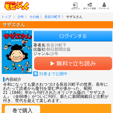
トップ
〉
少年
〉
その他
〉
長谷川町子
〉
サザエさん
サザエさん
著者名:
長谷川町子
出版社:
朝日新聞出版
ジャンル:
少年
巻
31
巻まで公開中
内容紹介
令和になっても愛されつづける長谷川町子の世界。長年に
わたって読者から復刊を望む声が多かった、昭和
21（1946）年から刊行されたオリジナル版の『サザエさ
ん』（全68巻）がついに刊行。新たに新聞掲載日と注釈が
付き、世代を超えて楽しめます。
巻で購入