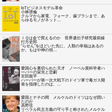
IoTビジネスモデル革命
小林啓倫
クルマから家電、フォーク、歯ブラシまで、あ
らゆるモノがネット
…
ＩＱは金で買えるのか 世界遺伝子研究最前線
行方史郎
“らせん”をほどいた先に、人類の幸福はあるの
か。もはや神の領
…
愛国心を裏切られた天才 ノーベル賞科学者ハ
ーバーの栄光と悲劇
宮田親平
ハーバーが第一次大戦下のドイツ軍で毒ガス開
発を指揮したのは、
…
愛国とナチの間 メルケルのドイツはなぜ躓い
たのか
高野弦
リベラル民主主義の守り手と称されたメルケル