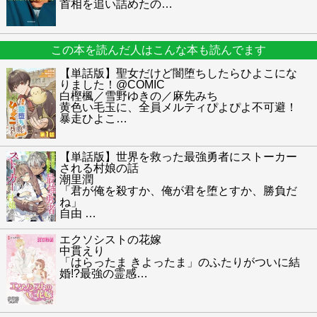
首相を追い詰めたの
…
この本を読んだ人はこんな本も読んでます
【単話版】聖女だけど闇堕ちしたらひよこにな
りました！@COMIC
白樫楓／雪野ゆきの／麻先みち
黄色い毛玉に、全員メルティぴよぴよ不可避！
暴走ひよこ
…
【単話版】世界を救った最強勇者にストーカー
される村娘の話
潮里潤
「君が俺を殺すか、俺が君を堕とすか、勝負だ
ね」
自由
…
エクソシストの花嫁
中貫えり
「はらったま きよったま」のふたりがついに結
婚!?最強の霊感
…