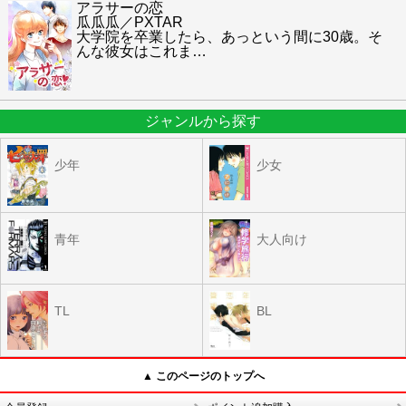
アラサーの恋
瓜瓜瓜／PXTAR
大学院を卒業したら、あっという間に30歳。そ
んな彼女はこれま
…
ジャンルから探す
少年
少女
青年
大人向け
TL
BL
▲ このページのトップへ