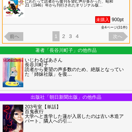
にわたって読者から復刊を望む声が多かった、昭和
21（1946）年から刊行されたオリジナル版
…
未購入
900
pt
全
4
ページ(
31
件)
1
2
3
4
前へ
次へ
著者「長谷川町子」の他作品
いじわるばあさん
長谷川町子
読者から要望の声多数のため、絶版となってい
た「姉妹社版」を復
…
出版社「朝日新聞出版」の他作品
203号室【単話】
百鬼夜行
大学へと進学した蓮が入居したのは古い木造ア
パート。隣人への引
…