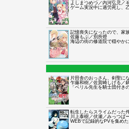
よしまつめつ／内河弘児／
ゲーム実況中に過労死し、
記憶喪失になったので、家
佐藤もぶ／別所燈
海辺の街の修道院で穏やか
片田舎のおっさん、剣聖にな
乍藤和樹／佐賀崎しげる／
「ベリル先生を騎士団付き
転生したらスライムだった
川上泰樹／伏瀬／みっつば
WEBで記録的なPVを集め