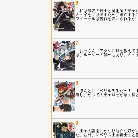
6
「私は最強の剣士と魔術師の弟子だ
ミュイを助け出すため、逃亡する
フィッセルは苦戦を強いられるが
7
「おっさん アタシに剣を教えて
は、ルーシーの勧めもあり、ミュ
8
「ほんとに ベリル先生だ〜！」
着し、かつての弟子ロゼが副団長と
9
「王子の護衛にかなり厄介な奴が
た。翌日、レベリス王国騎士団と