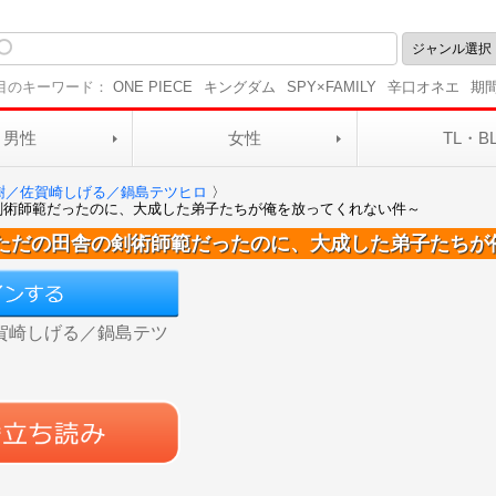
目のキーワード：
ONE PIECE
キングダム
SPY×FAMILY
辛口オネエ
期
男性
女性
TL・B
樹／佐賀崎しげる／鍋島テツヒロ
〉
剣術師範だったのに、大成した弟子たちが俺を放ってくれない件～
ただの田舎の剣術師範だったのに、大成した弟子たちが
賀崎しげる／鍋島テツ