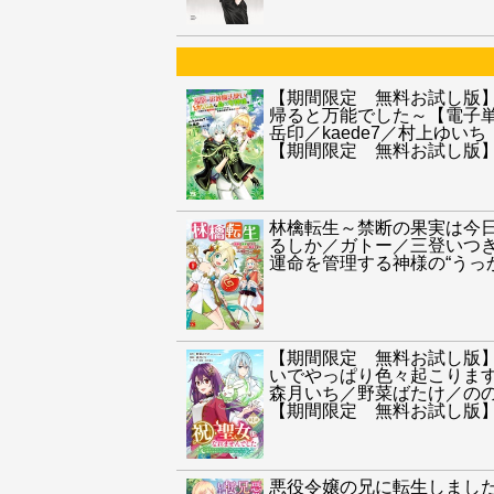
【期間限定 無料お試し版
帰ると万能でした～【電子
岳印／kaede7／村上ゆいち
【期間限定 無料お試し版
林檎転生～禁断の果実は今
るしか／ガトー／三登いつ
運命を管理する神様の“うっ
【期間限定 無料お試し版
いでやっぱり色々起こります
森月いち／野菜ばたけ／の
【期間限定 無料お試し版
悪役令嬢の兄に転生しまし