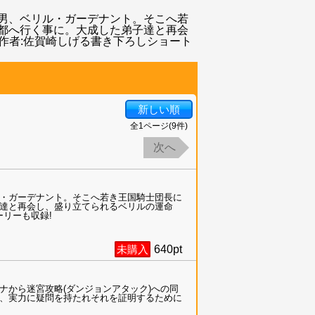
男、ベリル・ガーデナント。そこへ若
都へ行く事に。大成した弟子達と再会
作者:佐賀崎しげる書き下ろしショート
新しい順
全
1
ページ(
9
件)
次へ
・ガーデナント。そこへ若き王国騎士団長に
達と再会し、盛り立てられるベリルの運命
ーリーも収録!
未購入
640
pt
から迷宮攻略(ダンジョンアタック)への同
、実力に疑問を持たれそれを証明するために