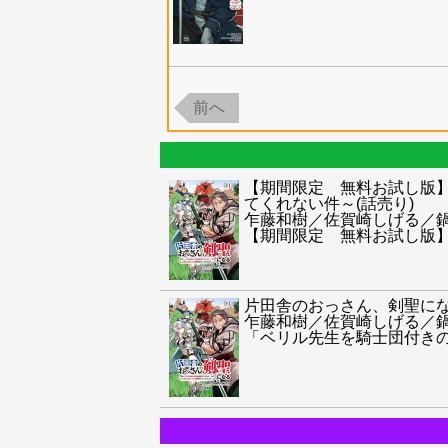
前へ
【期間限定 無料お試し版
てくれない件～(話売り)
乍藤和樹／佐賀崎しげる／
【期間限定 無料お試し版
片田舎のおっさん、剣聖にな
乍藤和樹／佐賀崎しげる／
「ベリル先生を騎士団付き