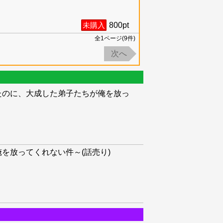
未購入
800
pt
全
1
ページ(
9
件)
次へ
たのに、大成した弟子たちが俺を放っ
を放ってくれない件～(話売り)