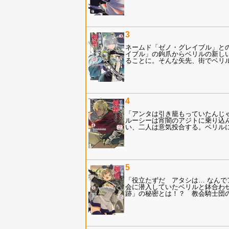
3
ネームド「ゼノ・グレイブル」と
イブル」の鉤爪からベリルの新し
ることに。そんな矢先、街でベリル
4
「アンタは引き籠もっていたんじ
ルーシーは宵闇のアジトに乗り込
い、二人は意気投合する。ベリル
5
「役立たずだ アタシは… なんで
会に潜入していたベリルと鉢合わ
跡」の秘密とは！？ 教会騎士団