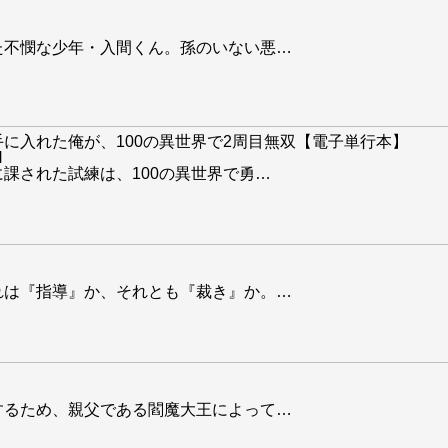
た不憫な少年・入間くん。孫のいない悪
…
に入れた俺が、100の異世界で2周目無双【電子単行本】
N
課された試練は、100の異世界で勇
…
れは『指導』か、それとも『裁き』か。
…
するため、親父である閻魔大王によって
…