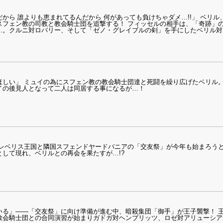
から 誰よりも恵まれてるんだから 何があっても負けちゃダメ…!!」 ベリ
スフェン教の司教と教会騎士団を追撃する！ フィッセルの相手は、「奇跡」
…。クルニ対ロバリー、そして「ゼノ・グレイブルの剣」を手にしたベリル対「
ほしい」 ミュイの為にスフェン教の教会騎士団達と死闘を繰り広げたベリル
イの後見人となって二人は同居する事になるが…！
 レベリス王国と隣国スフェンドヤードバニアの「交友祭」が今年も始まろうと
して現れ、ベリルとの再会を果たすが…!?
いる」――「交友祭」に向け準備が進む中、暗殺集団「御手」が王子襲撃！ 
教会騎士団との合同演習が始まりガドガ対ヘンブリッツ、ロゼ対アリューシア