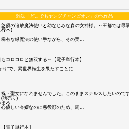
雑誌「どこでもヤングチャンピオン」の他作品
】悠優の追放魔法使いと幼なじみな森の女神様。～王都では最
単行本】
】稀有な緑魔法の使い手ながら、その実
…
日もコロコロと無双する～【電子単行本】
き
かり”で、異世界転生を果たすことに
…
】祝・聖女になれませんでした。このままステルスしたいので
(話売り)
のまろ
】心優しい令嬢なのに悪役顔のため、周
…
た【電子単行本】