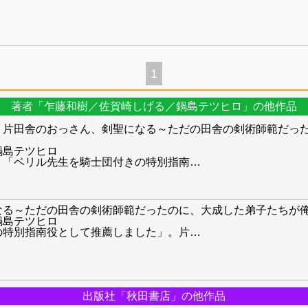
1
著者「乍藤和樹／佐賀崎しげる／鍋島テツヒロ」の他作品
】片田舎のおっさん、剣聖になる～ただの田舎の剣術師範だっ
鍋島テツヒロ
】「ベリル先生を騎士団付きの特別指南
…
る～ただの田舎の剣術師範だったのに、大成した弟子たちが俺
鍋島テツヒロ
の特別指南役として推薦しました」。片
…
出版社「秋田書店」の他作品