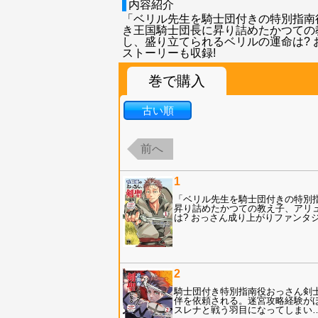
内容紹介
「ベリル先生を騎士団付きの特別指南
き王国騎士団長に昇り詰めたかつての
し、盛り立てられるベリルの運命は?
ストーリーも収録!
巻で購入
古い順
前へ
1
「ベリル先生を騎士団付きの特別
昇り詰めたかつての教え子、アリ
は? おっさん成り上がりファンタ
2
騎士団付き特別指南役おっさん剣
伴を依頼される。迷宮攻略経験が
スレナと戦う羽目になってしまい…