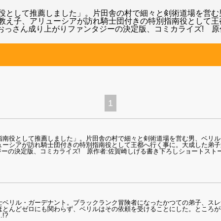
役として推薦しました」。片田舎の村で細々と剣術道場を営む
教え子、アリューシアが訪れ騎士団付きの特別指南役として王
 おっさん成り上がりファンタジーの決定版、コミカライズ! 原
1
指南役として推薦しました」。片田舎の村で細々と剣術道場を営む男、ベリル
ューシアが訪れ騎士団付きの特別指南役として王都へ行く事に。大成した弟子
ジーの決定版、コミカライズ! 原作者:佐賀崎しげる書き下ろしショートスト
士ベリル・ガーデナント。ブラックランク冒険者になったかつての弟子、スレナ
ほとんどゼロにも関わらず、ベリルはその依頼を受けることにした。ところが
!?