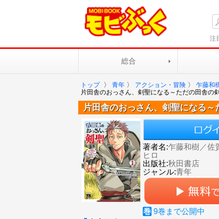
注
総合
トップ
〉
青年
〉
アクション・冒険
〉
乍藤和
片田舎のおっさん、剣聖になる～ただの田舎の
片田舎のおっさん、剣聖になる～
著者名:
乍藤和樹／佐
ヒロ
出版社:
秋田書店
ジャンル:
青年
巻
9
巻まで公開中