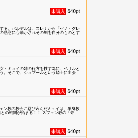
未購入
640
pt
する。バルデルは、スレナから「ゼノ・グレ
の熱意に心動かされその剣を自分のものとす
未購入
640
pt
女・ミュイの姉の行方を捜す為に、ベリルと
う。そこで、シュプールという騎士に出会
未購入
640
pt
フェン教の教会に忍び込んだミュイは、単身教
との戦闘が始まる！！ スフェン教の「奇
未購入
640
pt