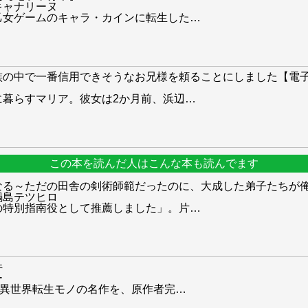
キャナリーヌ
乙女ゲームのキャラ・カインに転生した
…
族の中で一番信用できそうなお兄様を頼ることにしました【電
に暮らすマリア。彼女は2か月前、浜辺
…
この本を読んだ人はこんな本も読んでます
る～ただの田舎の剣術師範だったのに、大成した弟子たちが俺
鍋島テツヒロ
の特別指南役として推薦しました」。片
…
件
ー
た異世界転生モノの名作を、原作者完
…