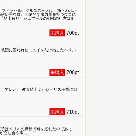
ル、フィッセル、クルニの三人は、捕らわれた
の使い手ウロ。圧倒的な魔力量を持つウロに
騎士狩り」シュプールの剣戟の行方は!!
未購入
700
pt
。教団に囚われたミュイを助け出したベリル
未購入
700
pt
していた。 教会騎士団がレベリス王国に到
未購入
710
pt
王子はベリルの機転で難を逃れたのであっ
が立ち合う事に…！