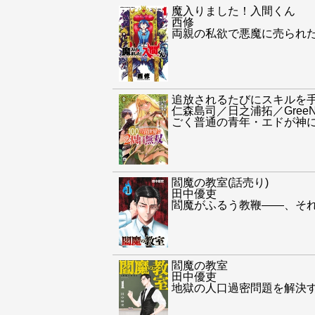
魔入りました！入間くん
西修
両親の私欲で悪魔に売られ
追放されるたびにスキルを手
仁森島司／日之浦拓／Gree
ごく普通の青年・エドが神に
閻魔の教室(話売り)
田中優吏
閻魔がふるう教鞭――、そ
閻魔の教室
田中優吏
地獄の人口過密問題を解決