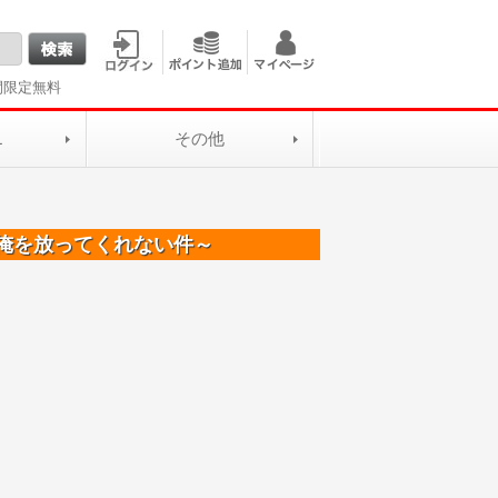
間限定無料
L
その他
俺を放ってくれない件～