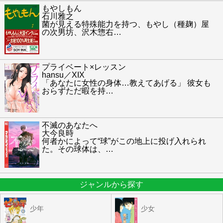
もやしもん
石川雅之
菌が見える特殊能力を持つ、もやし（種麹）屋
の次男坊、沢木惣右
…
プライベート×レッスン
hansu／XIX
「あなたに女性の身体…教えてあげる」 彼女も
おらずただ暇を持
…
不滅のあなたへ
大今良時
何者かによって“球”がこの地上に投げ入れられ
た。その球体は、
…
ジャンルから探す
少年
少女