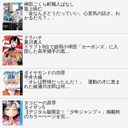
神田ごくら町職人ばなし
坂上暁仁
「金なんざどうだっていい。心意気の話さ。わ
かるだろ？」
…
ドラハチ
夏川勇人
ドラフト8位で超弱小球団「カーボンズ」に入
団した高卒捕手の黒
…
ダイヤモンドの功罪
平井大橋
「オレは野球だったんだ！」 運動の才に恵ま
れた綾瀬川次郎は何
…
タコピーの原罪
タイザン5
【デジタル版限定！「少年ジャンプ＋」掲載時
のカラーページを完
…