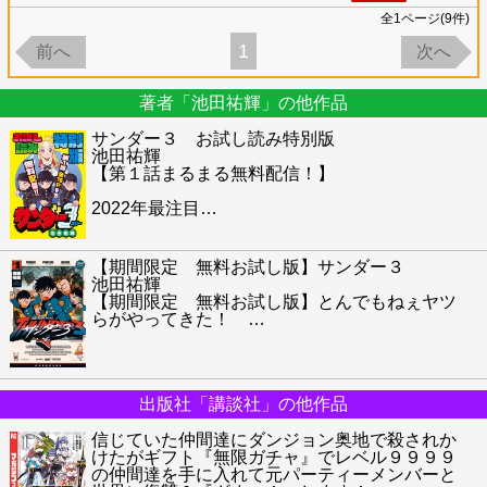
全
1
ページ(
9
件)
1
前へ
次へ
著者「池田祐輝」の他作品
サンダー３ お試し読み特別版
池田祐輝
【第１話まるまる無料配信！】
2022年最注目
…
【期間限定 無料お試し版】サンダー３
池田祐輝
【期間限定 無料お試し版】とんでもねぇヤツ
らがやってきた！
…
出版社「講談社」の他作品
信じていた仲間達にダンジョン奥地で殺されか
けたがギフト『無限ガチャ』でレベル９９９９
の仲間達を手に入れて元パーティーメンバーと