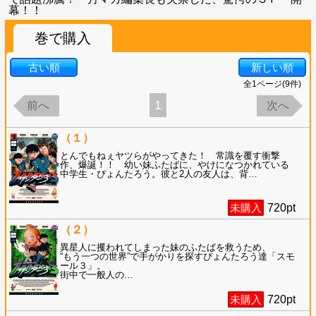
幕！！
巻で購入
古い順
新しい順
全
1
ページ(
9
件)
1
前へ
次へ
（１）
とんでもねぇヤツらがやってきた！ 常識を覆す衝撃
作、爆誕！！ 幼い妹ふたばに、やけになつかれている
中学生・ぴょんたろう。彼と2人の友人は、背
…
未購入
720
pt
（２）
異星人に攫われてしまった妹のふたばを救うため、
“もう一つの世界”で手がかりを探すぴょんたろう達「スモ
ール３」。
街中で一般人の
…
未購入
720
pt