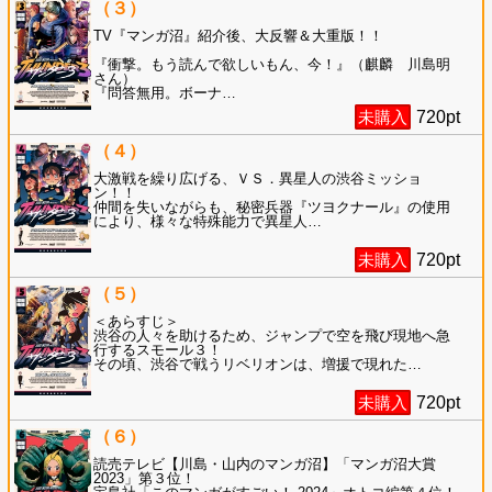
（３）
TV『マンガ沼』紹介後、大反響＆大重版！！
『衝撃。もう読んで欲しいもん、今！』（麒麟 川島明
さん）
『問答無用。ボーナ
…
未購入
720
pt
（４）
大激戦を繰り広げる、ＶＳ．異星人の渋谷ミッショ
ン！！
仲間を失いながらも、秘密兵器『ツヨクナール』の使用
により、様々な特殊能力で異星人
…
未購入
720
pt
（５）
＜あらすじ＞
渋谷の人々を助けるため、ジャンプで空を飛び現地へ急
行するスモール３！
その頃、渋谷で戦うリベリオンは、増援で現れた
…
未購入
720
pt
（６）
読売テレビ【川島・山内のマンガ沼】「マンガ沼大賞
2023」第３位！