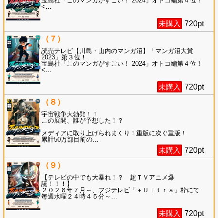
宝島社「このマンガがすごい！ 2024」オトコ編第４位！
<
…
未購入
720
pt
（７）
読売テレビ【川島・山内のマンガ沼】「マンガ沼大賞
2023」第３位！
宝島社「このマンガがすごい！ 2024」オトコ編第４位！
<
…
未購入
720
pt
（８）
宇宙戦争大勃発！！
この展開、誰が予想した！？
メディアに取り上げられまくり！重版に次ぐ重版！
累計50万部目前の
…
未購入
720
pt
（９）
【テレビの中でも大暴れ！？ 超ＴＶアニメ爆
誕！！！】
２０２６年７月～、フジテレビ「＋Ｕｌｔｒａ」枠にて
毎週水曜２４時４５分～
…
未購入
720
pt