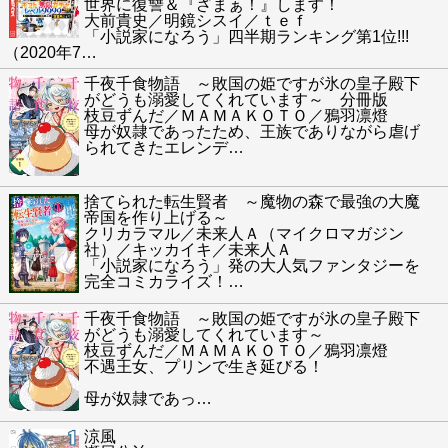
世界に復讐＆『ざまぁ！』します！
大前貴史／明鏡シスイ／ｔｅｆ
「小説家になろう」四半期ランキング第1位!!!
（2020年7
…
千夜千食物語 ～敗国の姫ですが氷の皇子殿下
がどうも溺愛してくれています～ 分冊版
枝豆ずんだ／ＭＡＭＡＫＯＴＯ／鴉羽凛燈
母が奴隷であったため、王族でありながら虐げ
られてきたエレンデ
…
捨てられた転生賢者 ～魔物の森で最強の大魔
帝国を作り上げる～
クリカラマル／未来人Ａ（マイクロマガジン
社）／キッカイキ／未来人Ａ
「小説家になろう」発の大人気ファンタジーを
完全コミカライズ！
…
千夜千食物語 ～敗国の姫ですが氷の皇子殿下
がどうも溺愛してくれています～
枝豆ずんだ／ＭＡＭＡＫＯＴＯ／鴉羽凛燈
不遇王女、プリンで生き延びる！
母が奴隷であっ
…
涼風