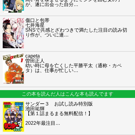
が、遂に出会った自分
…
傷口と包帯
七井海星
SNSで共感とざわつきで満たした注目の読み切
り作が、ついに連
…
capeta
曽田正人
幼い時に母を亡くした平勝平太（通称・カペ
タ）は、仕事が忙しい
…
この本を読んだ人はこんな本も読んでます
サンダー３ お試し読み特別版
池田祐輝
【第１話まるまる無料配信！】
2022年最注目
…