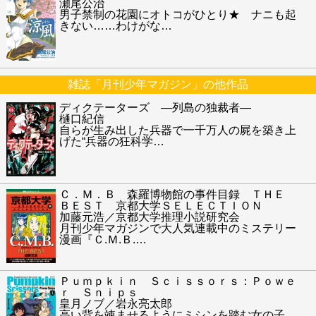
瀬尾公治
男子禁制の花園にオトコがひとり★ ナニも起
きない……わけがな
…
雑誌「月刊少年マガジン」の他作品
ディクテーターズ ―列島の独裁者―
樋口紀信
自らが生み出した兵器で一千万人の屍を築き上
げた“兵器の狂科学
…
Ｃ．Ｍ．Ｂ 森羅博物館の事件目録 ＴＨＥ
ＢＥＳＴ 京都大学ＳＥＬＥＣＴＩＯＮ
加藤元浩／京都大学推理小説研究会
月刊少年マガジンで大人気連載中のミステリー
漫画『Ｃ.Ｍ.Ｂ.
…
Ｐｕｍｐｋｉｎ Ｓｃｉｓｓｏｒｓ：Ｐｏｗｅ
ｒ Ｓｎｉｐｓ
皇月ノブ／岩永亮太郎
高い背を竦ませるようにミシンを踏む女の子