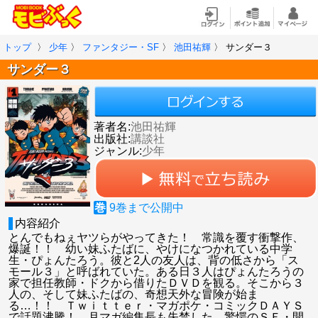
トップ
〉
少年
〉
ファンタジー・SF
〉
池田祐輝
〉
サンダー３
サンダー３
著者名:
池田祐輝
出版社:
講談社
ジャンル:
少年
巻
9
巻まで公開中
内容紹介
とんでもねぇヤツらがやってきた！ 常識を覆す衝撃作、
爆誕！！ 幼い妹ふたばに、やけになつかれている中学
生・ぴょんたろう。彼と2人の友人は、背の低さから「ス
モール３」と呼ばれていた。ある日３人はぴょんたろうの
家で担任教師・ドクから借りたＤＶＤを観る。そこから３
人の、そして妹ふたばの、奇想天外な冒険が始ま
る…！！ Ｔｗｉｔｔｅｒ・マガポケ・コミックＤＡＹＳ
で話題沸騰！ 月マガ編集長も失禁した、驚愕のＳＦ・開