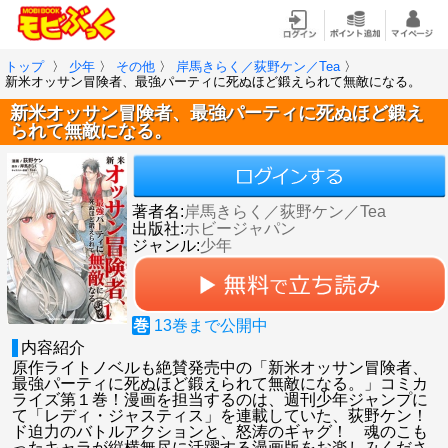
トップ
〉
少年
〉
その他
〉
岸馬きらく／荻野ケン／Tea
〉
新米オッサン冒険者、最強パーティに死ぬほど鍛えられて無敵になる。
新米オッサン冒険者、最強パーティに死ぬほど鍛え
られて無敵になる。
著者名:
岸馬きらく／荻野ケン／Tea
出版社:
ホビージャパン
ジャンル:
少年
巻
13
巻まで公開中
内容紹介
原作ライトノベルも絶賛発売中の「新米オッサン冒険者、
最強パーティに死ぬほど鍛えられて無敵になる。」コミカ
ライズ第１巻！漫画を担当するのは、週刊少年ジャンプに
て「レディ・ジャスティス」を連載していた、荻野ケン！
ド迫力のバトルアクションと、怒涛のギャグ！ 魂のこも
ったキャラが縦横無尽に活躍する漫画版をお楽しみくださ