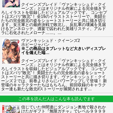
クイーンズブレイド「ヴァンキッシュド・クイ
ーンズ」とはオリジナル作家による完全描き下
ろしイラストを収録したビジュアルブックです。 コンセプ
トはズバリ“敗北”！ 全19のイラストストーリーで、美闘士
たちの完全敗北の姿をショートストーリーと共に描き切り
ます。女王軍との最終決戦で敗北し、反乱軍の壊滅を見届
けるアンネロッテ、酒宴で囚われた英雄リスティ、アルド
ラに石化されたメローナ……。
…
ヴァンキッシュド・クイーンズ2
ホビージャパン
※この商品はタブレットなど大きいディスプレ
イを備えた端
…
クイーンズブレイド「ヴァンキッシュド・クイ
ーンズ」とはオリジナル作家による完全描き下
ろしイラストを収録したビジュアルブックです。 コンセプ
トはズバリ“敗北”！ 美闘士たちの完全敗北の姿をショート
ストーリーと共に描き切ります。ヴァンキッシュド・クイ
ーンズ２では、前巻よりさらにパワーアップして登場！ 新
登場のキャラクターたちはもちろん、前回収録のキャラク
ター達も新たな敗北ifストーリーが展開されます
…
この本を読んだ人はこんな本も読んでます
信じていた仲間達にダンジョン奥地で殺されか
けたがギフト『無限ガチャ』でレベル９９９９