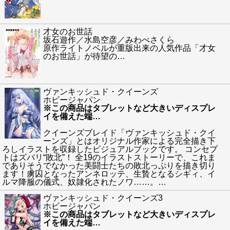
才女のお世話
坂石遊作／水島空彦／みわべさくら
原作ライトノベルが重版出来の人気作品「才女
のお世話」が待望の
…
ヴァンキッシュド・クイーンズ
ホビージャパン
※この商品はタブレットなど大きいディスプレ
イを備えた端
…
クイーンズブレイド「ヴァンキッシュド・クイ
ーンズ」とはオリジナル作家による完全描き下
ろしイラストを収録したビジュアルブックです。 コンセプ
トはズバリ“敗北”！ 全19のイラストストーリーで、これま
でありそうでなかった美闘士たちの敗北っぷりを描き切り
ます！虜囚となったアンネロッテ、生贄となるシギィ、イ
ルマ降服の儀式、奴隷化されたノワ……。
…
ヴァンキッシュド・クイーンズ3
ホビージャパン
※この商品はタブレットなど大きいディスプレ
イを備えた端
…