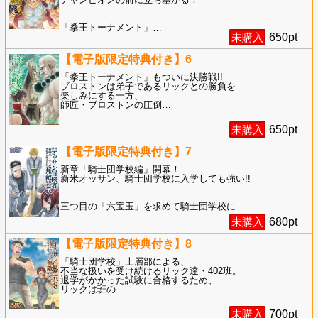
「拳王トーナメント」
…
未購入
650
pt
【電子版限定特典付き】6
「拳王トーナメント」もついに決勝戦!!
ブロストンは弟子であるリックとの勝負を
楽しみにする一方、
師匠・ブロストンの圧倒
…
未購入
650
pt
【電子版限定特典付き】7
新章「騎士団学校編」開幕！
新米オッサン、騎士団学校に入学しても強い!!
三つ目の「六宝玉」を求めて騎士団学校に
…
未購入
680
pt
【電子版限定特典付き】8
「騎士団学校」上層部による、
不当な扱いを受け続けるリック達・402班。
退学がかかった試験に合格するため、
リックは班の
…
未購入
700
pt