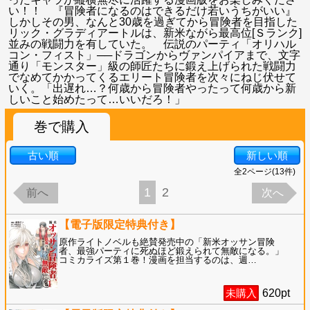
い！！ 『冒険者になるのはできるだけ若いうちがいい』
しかしその男、なんと30歳を過ぎてから冒険者を目指した
リック・グラディアートルは、新米ながら最高位[Ｓランク]
並みの戦闘力を有していた。 伝説のパーティ「オリハル
コン・フィスト」──ドラゴンからヴァンパイアまで、文字
通り「モンスター」級の師匠たちに鍛え上げられた戦闘力
でなめてかかってくるエリート冒険者を次々にねじ伏せて
いく。「出遅れ…？何歳から冒険者やったって何歳から新
しいこと始めたって…いいだろ！」
巻で購入
古い順
新しい順
全
2
ページ(
13
件)
1
2
前へ
次へ
【電子版限定特典付き】
原作ライトノベルも絶賛発売中の「新米オッサン冒険
者、最強パーティに死ぬほど鍛えられて無敵になる。」
コミカライズ第１巻！漫画を担当するのは、週
…
未購入
620
pt