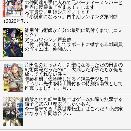
の仲間達を手に入れて元パーティーメンバーと
世界に復讐＆『ざまぁ！』します！
大前貴史／明鏡シスイ／ｔｅｆ
「小説家になろう」四半期ランキング第1位!!!
（2020年7
…
雑用付与術師が自分の最強に気付くまで（コミ
ック）
アラカワシン／戸倉儚
〝付与術師〟としてサポートに徹する非戦闘員
のヴィムは、仲間の
…
片田舎のおっさん、剣聖になる～ただの田舎の
剣術師範だったのに、大成した弟子たちが俺を
放ってくれない件～
乍藤和樹／佐賀崎しげる／鍋島テツヒロ
「ベリル先生を騎士団付きの特別指南役として
推薦しました」。片
…
追放された転生重騎士はゲーム知識で無双する
猫子／武六甲理衣／じゃいあん
今一番来てる「異世界転生」はこれだ！小説家
になろう年間総合ラ
…