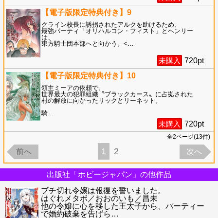
【電子版限定特典付き】9
クライン校長に誘拐されたアルクを助けるため、
最強パーティ「オリハルコン・フィスト」とヘンリー
は、
東方騎士団本部へと向かう。<
…
未購入
720
pt
【電子版限定特典付き】10
領主ミーアの依頼で、
世界最大の犯罪組織〝ブラックカース〟に占拠された
村の解放に向かったリックとリーネット。
騎
…
未購入
720
pt
全
2
ページ(
13
件)
1
2
前へ
次へ
出版社「ホビージャパン」の他作品
ブチ切れ令嬢は報復を誓いました。
はぐれメタボ／おおのいも／昌未
他の令嬢に心を移した王太子から、パーティー
で婚約破棄を告げら
…