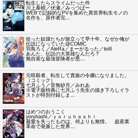
転生したらスライムだった件
川上泰樹／伏瀬／みっつばー
WEBで記録的なPVを集めた異世界転生モノの
名作を、原作者完
…
拾った奴隷たちが旅立って早十年、なぜか俺が
伝説になっていた@COMIC
羽鳥ろく／AteRa／まーがるった／toi8
あんた、伝説の大英雄なんだろ？
無自覚な最強冒険者が悪
…
元暗殺者、転生して貴族の令嬢になりました。
（コミック）
七月ふう／音無砂月／みれあ
※電子版特典に七月ふう先生の描き下ろしイラ
ストが特別付録しま
…
はめつのおうこく
yoruhashi／ｙｏｒｕｈａｓｈｉ
最愛を失ったものは、何よりも無情。 超産業
革命で発展した世界
…