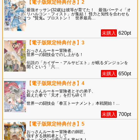
【電子版限定特典付き】2
最強オッサン(32歳)は彼等が育てた！ 最強パーティ「オ
リハルコン・フィスト」が集結！ 怪力と知性を合わせも
つ〝賢鬼〟ブロストン！ 世界最高
…
未購入
620
pt
【電子版限定特典付き】3
おっさんルーキー冒険者、
世界一の闘技会でのし上がる！
伝説の「カイザー・アルサピエト」が眠るダンジョンを
開くという「六
…
未購入
650
pt
【電子版限定特典付き】4
おっさんルーキー冒険者とその弟子、
鍛えた拳で「天才」を打ち砕く!!
世界一の闘技会「拳王トーナメント」本戦開始！
…
未購入
700
pt
【電子版限定特典付き】5
おっさんルーキー冒険者の師匠、
強すぎる挑戦者として
チャンピオンの前に立ち塞がる！