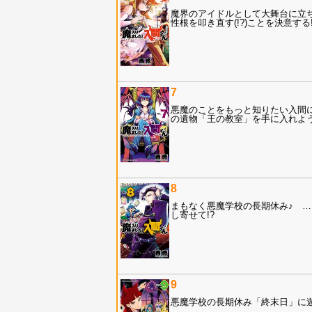
魔界のアイドルとして大舞台に立
性根を叩き直す(!?)ことを決意する!
7
悪魔のことをもっと知りたい入間に
の遺物「王の教室」を手に入れよう
8
まもなく悪魔学校の長期休み♪ …
し寄せて!?
9
悪魔学校の長期休み「終末日」に遊