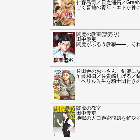
仁森島司／日之浦拓／Gree
ごく普通の青年・エドが神に
閻魔の教室(話売り)
田中優吏
閻魔がふるう教鞭――、そ
片田舎のおっさん、剣聖に
乍藤和樹／佐賀崎しげる／
「ベリル先生を騎士団付き
閻魔の教室
田中優吏
地獄の人口過密問題を解決