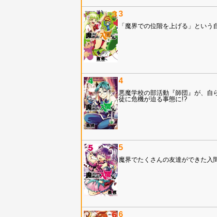
3
「魔界での位階を上げる」という自
4
悪魔学校の部活動『師団』が、自
徒に危機が迫る事態に!?
5
魔界でたくさんの友達ができた入
6