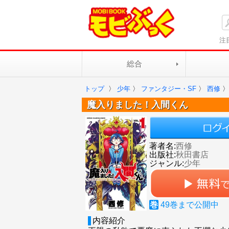
注
総合
トップ
〉
少年
〉
ファンタジー・SF
〉
西修
〉
魔入りました！入間くん
著者名:
西修
出版社:
秋田書店
ジャンル:
少年
巻
49
巻まで公開中
内容紹介