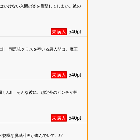
はいけない入間の姿を目撃してしまい…彼の
未購入
540
pt
!! 問題児クラスを率いる悪入間は、魔王
未購入
540
pt
くん!! そんな彼に、想定外のピンチが押
未購入
540
pt
規模な脱獄計画が進んでいて…!?