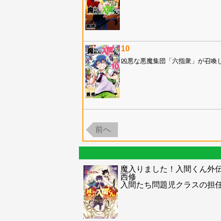
10
凶悪な悪魔集団「六指衆」が召喚し
前へ
魔入りました！入間くん外
西修
入間たち問題児クラスの担