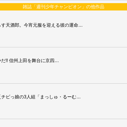
雑誌「週刊少年チャンピオン」の他作品
らす天酒郎。今宵元服を迎える彼の運命
…
争だ!! 信州上田を舞台に京四
…
乏チビっ娘の3人組「まっしゅ・るーむ
…