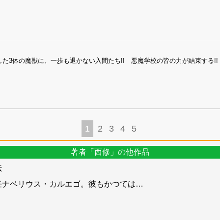
た3体の魔獣に、一歩も退かない入間たち!! 悪魔学校の皆の力が結束する!!
1
2
3
4
5
著者「西修」の他作品
伝
任ナベリウス・カルエゴ。彼もかつては
…