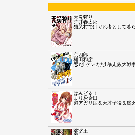
天災狩り
荒井春太郎
猫又村ではぐれ者として暮
京四郎
樋田和彦
恋だ! ケンカだ! 暴走族大戦
はみどる！
まりお金田
超アガリ症＆天才子役＆貧
娑婆王