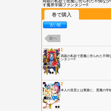
両親の私欲で悪魔に売られた不憫な少年
す魔界学園ファンタジー!!
巻で購入
古い順
前へ
1
両親の私欲で悪魔に売られた不憫な
ンタジー!!
2
本人の意思とは裏腹に、悪魔の学校