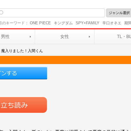
目のキーワード：
ONE PIECE
キングダム
SPY×FAMILY
辛口オネエ
期
男性
女性
TL・B
魔入りました！入間くん