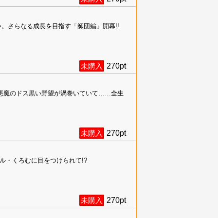
。さらなる成長を目指す「師団編」開幕!!
未購入
270
pt
悪魔のドス黒い野望が渦巻いていて……全生
未購入
270
pt
ル・くろむに目をつけられて!?
未購入
270
pt