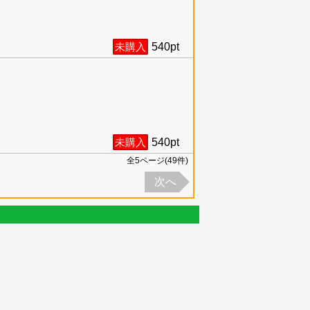
未購入
540
pt
未購入
540
pt
全
5
ページ(
49
件)
次へ