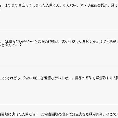
ち、ますます目立ってしまった入間くん。そんな中、アメリ生徒会長が、見て
!
、(余計な)気を利かせた悪食の指輪が、悪い性格になる呪文をかけて大騒動に
と企んで…!?
…だけれども、休みの前には憂鬱なテストが…。魔界の座学を猛勉強する入間
園地に訪れた入間たち!! だが遊園地の地下には巨大な監獄があり、そこで大