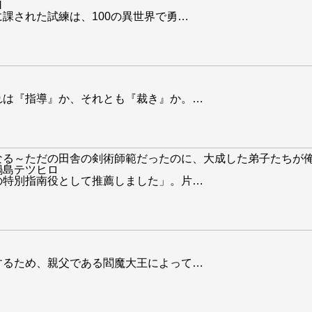
N
課された試練は、100の異世界で勇
…
れは『指導』か、それとも『裁き』か。
…
なる～ただの田舎の剣術師範だったのに、大成した弟子たちが
鍋島テツヒロ
の特別指南役として推薦しました」。片
…
するため、親父である閻魔大王によって
…