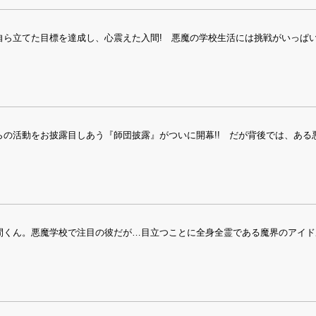
ら立てた目標を達成し、心震えた入間! 悪魔の学校生活には挑戦がいっぱい
らの活動をお披露目しあう『師団披露』がついに開幕!! だが背後では、ある
間くん。悪魔学校で注目の彼だが…目立つことに全身全霊である魔界のアイド