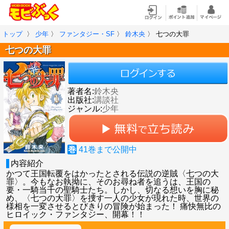
トップ
〉
少年
〉
ファンタジー・SF
〉
鈴木央
〉
七つの大罪
七つの大罪
著者名:
鈴木央
出版社:
講談社
ジャンル:
少年
巻
41
巻まで公開中
内容紹介
かつて王国転覆をはかったとされる伝説の逆賊〈七つの大
罪〉。今もなお執拗に、そのお尋ね者を追うは、王国の
要・一騎当千の聖騎士たち。しかし、切なる想いを胸に秘
め、〈七つの大罪〉を捜す一人の少女が現れた時、世界の
様相を一変させるとびきりの冒険が始まった！ 痛快無比の
ヒロイック・ファンタジー、開幕！！