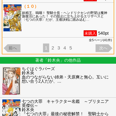
（１０）
妖精王、嗚咽！ 聖騎士長・ヘンドリクセンの野望は魔神
族復活にあった！ その阻止に立ち上がるエリザベスと
〈七つの大罪〉だが、王都決戦に踏み込む
…
未購入
540
pt
全
5
ページ(
41
件)
1
2
3
4
5
前へ
次へ
著者「鈴木央」の他作品
ちぐはぐラバーズ
鈴木央
血のつながらない姉弟・天原爽と無心。互いに
想い合う2人だが、
…
七つの大罪 キャラクター名鑑 ～ブリタニア
英傑伝～
鈴木央
『七つの大罪』最後の秘密解禁！ 聖騎士から