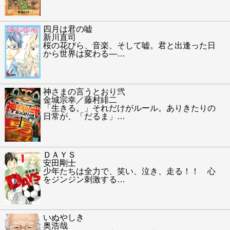
四月は君の嘘
新川直司
桜の花びら、音楽、そして嘘。君と出逢った日
から世界は変わる―
…
神さまの言うとおり弐
金城宗幸／藤村緋二
「生きる。」それだけがルール。ありきたりの
日常が、「だるま」
…
ＤＡＹＳ
安田剛士
少年たちは全力で、笑い、泣き、走る！！ 心
をジンジン刺激する
…
いぬやしき
奥浩哉