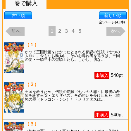
巻で購入
古い順
新しい順
全
5
ページ(
41
件)
1
2
3
4
5
前へ
次へ
（１）
かつて王国転覆をはかったとされる伝説の逆賊〈七つの
大罪〉。今もなお執拗に、そのお尋ね者を追うは、王国
の要・一騎当千の聖騎士たち。しかし、切な
…
未購入
540
pt
（２）
王国を救うため、伝説の逆賊〈七つの大罪〉に最後の希
望を託す王女・エリザベス。その想いを受け止めた〈憤
怒の罪（ドラゴン・シン）〉・メリオダスは
…
未購入
540
pt
（３）