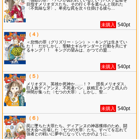
〈強欲の罪〉・バンが囚われているというバステ監獄を
目指すメリオダスたち。その行く手を遮らんと現れた
〈不気味な牙〉。卑劣な罠を次々仕掛ける彼ら
…
未購入
540
pt
（４）
＜怠惰の罪（グリズリー・シン）＞・キングは生きてい
た！ だがしかし、聖騎士ギルサンダーと行動を共にす
るキング！！ キングの望みは、かつての盟
…
未購入
540
pt
（５）
メリオダス、英雄か死神か……！？ 団長メリオダス、
巨人族ディアンヌ、不死者バン、妖精王キングと四人の
仲間が集った〈七つの大罪〉。しかし、聖
…
未購入
540
pt
（６）
罠に墜ちた大罪たち。ディアンヌの神器獲得のため、闘
技大会へ出場した〈七つの大罪〉たち。すべてを忘れて
強者との戦いに夢中になっていたかのように
…