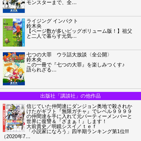
モンスターまで、全
…
ライジング インパクト
鈴木央
【ページ数が多いビッグボリューム版！】祖父
と二人で暮らす元気
…
七つの大罪 ウラ話大放談〈全公開〉
鈴木央
この一冊で『七つの大罪』を楽しみつくす♪
語られざる
…
出版社「講談社」の他作品
信じていた仲間達にダンジョン奥地で殺されか
けたがギフト『無限ガチャ』でレベル９９９９
の仲間達を手に入れて元パーティーメンバーと
世界に復讐＆『ざまぁ！』します！
大前貴史／明鏡シスイ／ｔｅｆ
「小説家になろう」四半期ランキング第1位!!!
（2020年7
…