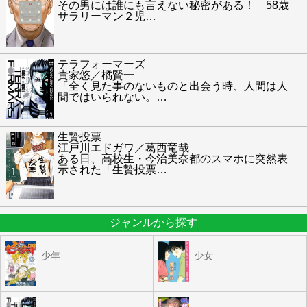
その男には誰にも言えない秘密がある！ 58歳
サラリーマン２児
…
テラフォーマーズ
貴家悠／橘賢一
「全く見た事のないものと出会う時、人間は人
間ではいられない。
…
生贄投票
江戸川エドガワ／葛西竜哉
ある日、高校生・今治美奈都のスマホに突然表
示された「生贄投票
…
ジャンルから探す
少年
少女