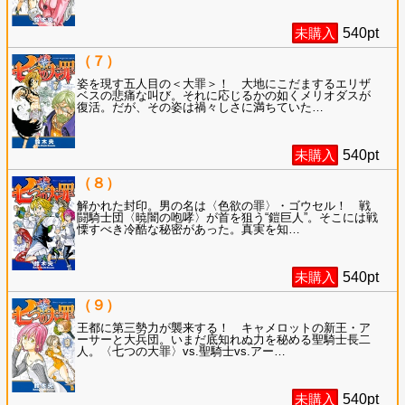
未購入
540
pt
（７）
姿を現す五人目の＜大罪＞！ 大地にこだまするエリザ
ベスの悲痛な叫び。それに応じるかの如くメリオダスが
復活。だが、その姿は禍々しさに満ちていた
…
未購入
540
pt
（８）
解かれた封印。男の名は〈色欲の罪〉・ゴウセル！ 戦
闘騎士団〈暁闇の咆哮〉が首を狙う“鎧巨人”。そこには戦
慄すべき冷酷な秘密があった。真実を知
…
未購入
540
pt
（９）
王都に第三勢力が襲来する！ キャメロットの新王・ア
ーサーと大兵団。いまだ底知れぬ力を秘める聖騎士長二
人。〈七つの大罪〉vs.聖騎士vs.アー
…
未購入
540
pt