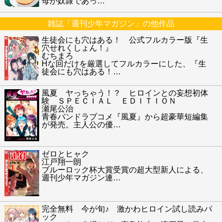
母が奴隷であっ
…
雑誌「週刊少年マガジン」の他作品
生徒会にも穴はある！ 公式フルカラー版『生
穴せれくしょん！』
むちまろ
Hな回だけを厳選してフルカラーにした、『生
徒会にも穴はある！
…
風夏 ヤっちゃう！？ ヒロインとの妄想初体
験 ＳＰＥＣＩＡＬ ＥＤＩＴＩＯＮ
瀬尾公治
青春バンドラブコメ『風夏』から超豪華短編集
が発売。主人公の優
…
ゼロとヒャク
江戸翔一朗
ブルーロック杯大賞受賞の超大型新人による、
週刊少年マガジン連
…
完全無料 今が旬♪ 激かわヒロイン試し読みパ
ック