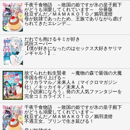
千夜千食物語 ～敗国の姫ですが氷の皇子殿下
がどうも溺愛してくれています～ 分冊版
枝豆ずんだ／ＭＡＭＡＫＯＴＯ／鴉羽凛燈
母が奴隷であったため、王族でありながら虐げ
られてきたエレンデ
…
だれでも抱けるキミが好き
武田スーパー
【僕が好きになったのはセックス大好きヤリマ
ンギャル！】
…
捨てられた転生賢者 ～魔物の森で最強の大魔
帝国を作り上げる～
クリカラマル／未来人Ａ（マイクロマガジン
社）／キッカイキ／未来人Ａ
「小説家になろう」発の大人気ファンタジーを
完全コミカライズ！
…
千夜千食物語 ～敗国の姫ですが氷の皇子殿下
がどうも溺愛してくれています～
枝豆ずんだ／ＭＡＭＡＫＯＴＯ／鴉羽凛燈
不遇王女、プリンで生き延びる！