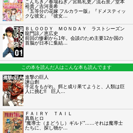
こんちき／春場ねぎ／宮島礼吏／流石景／堂本
裕貴／吉河美希
『五等分の花嫁 フルカラー版』『ドメスティッ
クな彼女』『彼女
…
ＢＬＯＯＤＹ ＭＯＮＤＡＹ ラストシーズン
龍門諒／恵広史
前回の惨劇から1年。会談のため主要12か国の
首脳が日本に集結
…
この本を読んだ人はこんな本も読んでます
進撃の巨人
諫山創
手足をもがれ、餌と成り果てようと、人類は巨
人に挑む!! 巨人
…
ＦＡＩＲＹ ＴＡＩＬ
真島ヒロ
“魔導士（まどうし）ギルド”……それは魔導士
たちに、探し物か
…