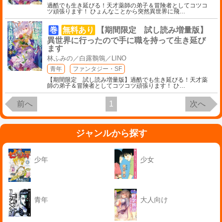
過酷でも生き延びる！天才薬師の弟子＆冒険者としてコツコ
ツ頑張ります！ ひょんなことから突然異世界に飛
…
巻
無料あり
【期間限定 試し読み増量版】
異世界に行ったので手に職を持って生き延び
ます
林ふみの／白露鶺鴒／LINO
青年
ファンタジー・SF
【期間限定 試し読み増量版】過酷でも生き延びる！天才薬
師の弟子＆冒険者としてコツコツ頑張ります！ ひ
…
前へ
1
次へ
ジャンルから探す
少年
少女
青年
大人向け