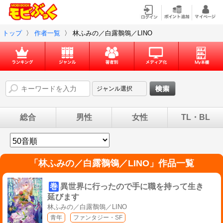
トップ
〉
作者一覧
〉
林ふみの／白露鶺鴒／LINO
総合
男性
女性
TL・BL
「
林ふみの／白露鶺鴒／LINO
」作品一覧
巻
異世界に行ったので手に職を持って生き
延びます
林ふみの／白露鶺鴒／LINO
青年
ファンタジー・SF