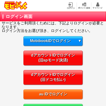
ログイン画面
サービスをご利用頂くためには、下記よりログインが必要と
なります。
ログイン方法をお選び頂き、ログインしてください。
MobibookIDでログイン
▼
dアカウントIDでログイン
(旧spモード決済)
dアカウントIDでログイン
(旧ドコモ払い)
au IDでログイン