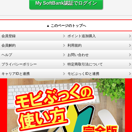
My SoftBank認証でログイン
▲ このページのトップへ
会員登録
ポイント追加購入
会員解約
利用規約
ヘルプ
お問い合わせ
プライバシーポリシー
特定商取引法について
キャリアIDと連携
モビぶっくIDと連携