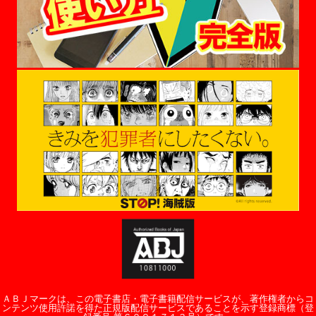
ＡＢＪマークは、この電子書店・電子書籍配信サービスが、著作権者からコ
ンテンツ使用許諾を得た正規版配信サービスであることを示す登録商標（登