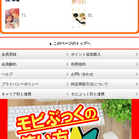
TL
BL
▲ このページのトップへ
会員登録
ポイント追加購入
会員解約
利用規約
ヘルプ
お問い合わせ
プライバシーポリシー
特定商取引法について
キャリアIDと連携
モビぶっくIDと連携