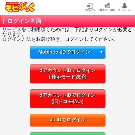
ログイン画面
サービスをご利用頂くためには、下記よりログインが必要と
なります。
ログイン方法をお選び頂き、ログインしてください。
MobibookIDでログイン
▼
dアカウントIDでログイン
(旧spモード決済)
dアカウントIDでログイン
(旧ドコモ払い)
au IDでログイン