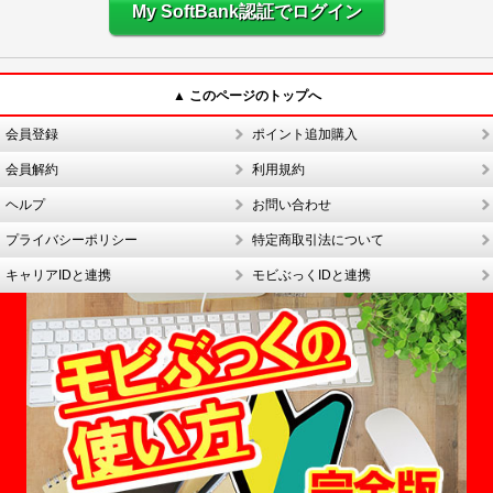
My SoftBank認証でログイン
▲ このページのトップへ
会員登録
ポイント追加購入
会員解約
利用規約
ヘルプ
お問い合わせ
プライバシーポリシー
特定商取引法について
キャリアIDと連携
モビぶっくIDと連携