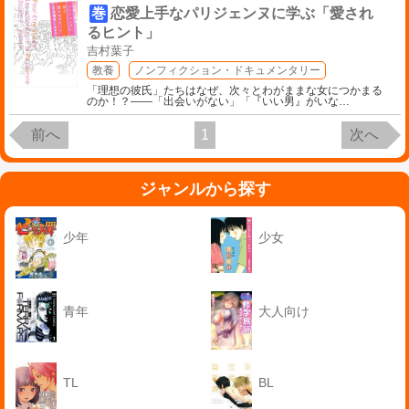
巻
恋愛上手なパリジェンヌに学ぶ「愛され
るヒント」
吉村葉子
教養
ノンフィクション・ドキュメンタリー
「理想の彼氏」たちはなぜ、次々とわがままな女につかまる
のか！？――「出会いがない」「『いい男』がいな
…
前へ
1
次へ
ジャンルから探す
少年
少女
青年
大人向け
TL
BL