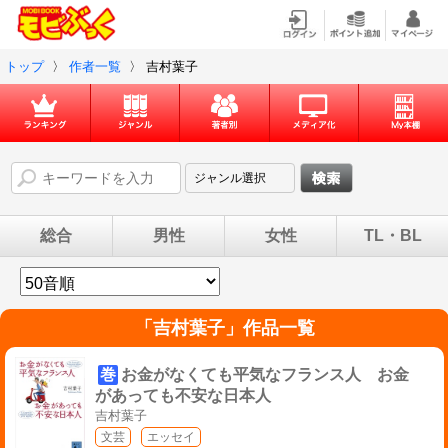
トップ
〉
作者一覧
〉
吉村葉子
総合
男性
女性
TL・BL
「
吉村葉子
」作品一覧
巻
お金がなくても平気なフランス人 お金
があっても不安な日本人
吉村葉子
文芸
エッセイ