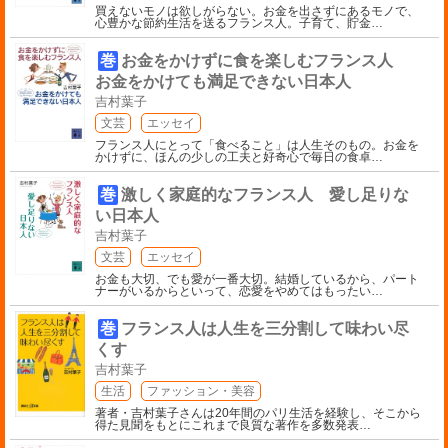
買えないモノは欲しがらない。お金を出さずにあるモノで、
心豊かな節約生活を送るフランス人。子育て、貯金
…
巻
お金をかけずに食を楽しむフランス人
お金をかけても満足できない日本人
吉村葉子
文芸
エッセイ
フランス人にとって「食べること」は人生そのもの。お金を
かけずに、ほんの少しの工夫と好奇心で毎日の食卓
…
巻
激しく家庭的なフランス人 愛し足りな
い日本人
吉村葉子
文芸
エッセイ
お金も大切、でも愛が一番大切。結婚しているから、パート
ナーがいるからといって、恋愛をやめてはもったい
…
巻
フランス人は人生を三分割して味わい尽
くす
吉村葉子
生活
ファッション・美容
著者・吉村葉子さんは20年間のパリ生活を経験し、そこから
得た見聞をもとにこれまで良質な著作を多数発表
…