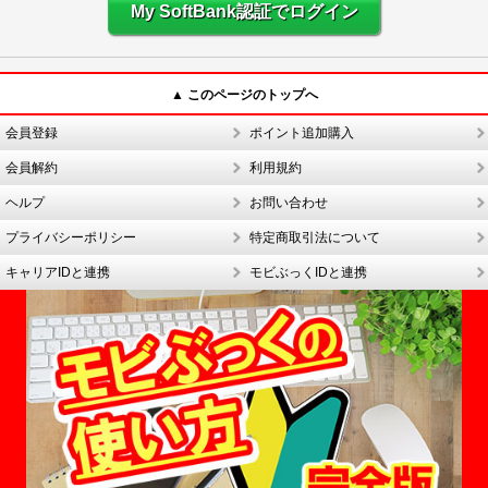
My SoftBank認証でログイン
▲ このページのトップへ
会員登録
ポイント追加購入
会員解約
利用規約
ヘルプ
お問い合わせ
プライバシーポリシー
特定商取引法について
キャリアIDと連携
モビぶっくIDと連携