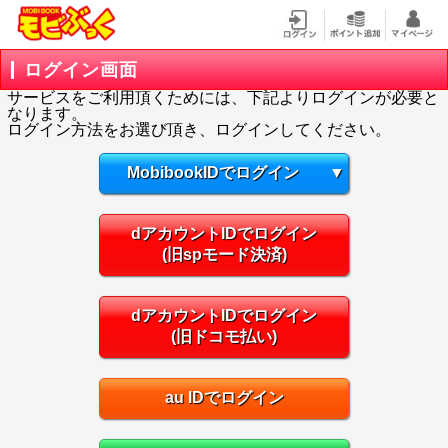
ログイン画面
サービスをご利用頂くためには、下記よりログインが必要と
なります。
ログイン方法をお選び頂き、ログインしてください。
MobibookIDでログイン
▼
dアカウントIDでログイン
(旧spモード決済)
dアカウントIDでログイン
(旧ドコモ払い)
au IDでログイン