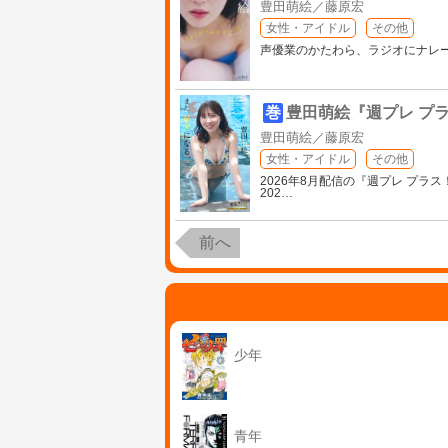
豊田萌絵／藤原宏
女性・アイドル
その他
声優業のかたわら、ラジオにナレー
巻
豊田萌絵『週プレ プラ
豊田萌絵／藤原宏
女性・アイドル
その他
2026年8月配信の『週プレ プ
202
…
前へ
少年
青年