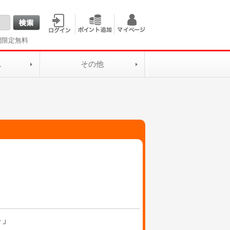
間限定無料
L
その他
～」