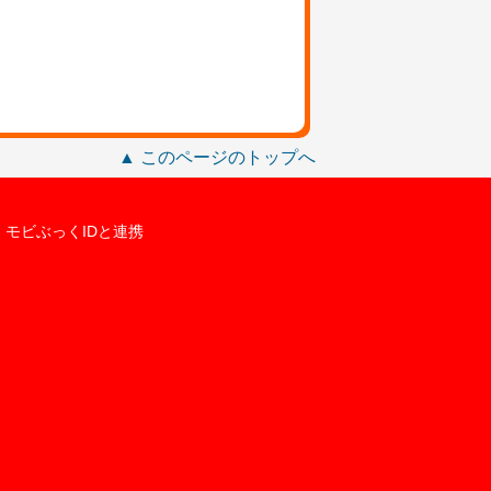
▲ このページのトップへ
モビぶっくIDと連携