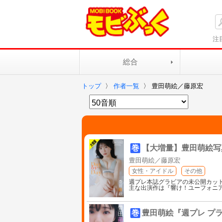
注
総合
トップ
〉
作者一覧
〉
豊田萌絵／藤原宏
巻
【大増量】豊田萌絵写真集
豊田萌絵／藤原宏
女性・アイドル
その他
週プレ本誌グラビアの未公開カッ
主な出演作は『響け！ユーフォニ
巻
豊田萌絵『週プレ プラ