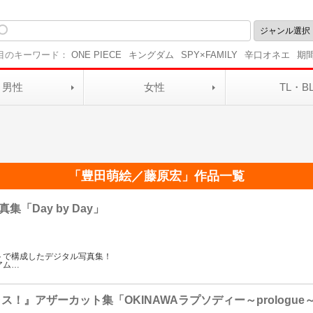
目のキーワード：
ONE PIECE
キングダム
SPY×FAMILY
辛口オネエ
期
男性
女性
TL・B
「
豊田萌絵／藤原宏
」作品一覧
「Day by Day」
トで構成したデジタル写真集！
アム
…
ス！』アザーカット集「OKINAWAラプソディー～prologue