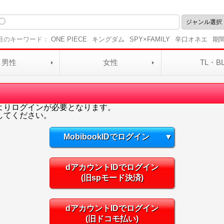
目のキーワード：
ONE PIECE
キングダム
SPY×FAMILY
辛口オネエ
期
男性
女性
TL・B
よりログインが必要となります。
してください。
MobibookIDでログイン
▼
dアカウントIDでログイン
(旧spモード決済)
dアカウントIDでログイン
(旧ドコモ払い)