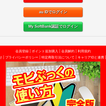
au IDでログイン
My SoftBank認証でログイン
会員登録
ポイント追加購入
会員解約
利用規約
せ
プライバシーポリシー
特定商取引法について
キャリアIDと連携