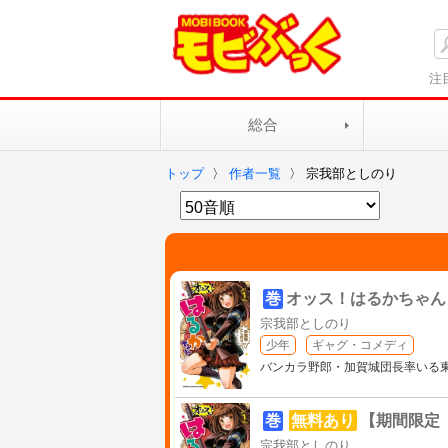
注
総合
トップ
〉
作者一覧
〉
宗我部としのり
巻
オッス！はるかちゃん
宗我部としのり
少年
ギャグ・コメディ
バンカラ野郎・加賀城団長率いる
巻
無料あり
【期間限定
宗我部としのり