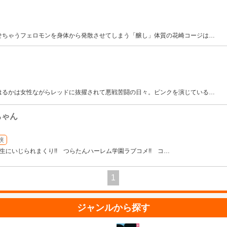
せちゃうフェロモンを身体から発散させてしまう「醸し」体質の花崎コージは
…
はるかは女性ながらレッドに抜擢されて悪戦苦闘の日々。ピンクを演じている
…
ちゃん
侠
子高生にいじられまくり!! つらたんハーレム学園ラブコメ!! コ
…
1
ジャンルから探す