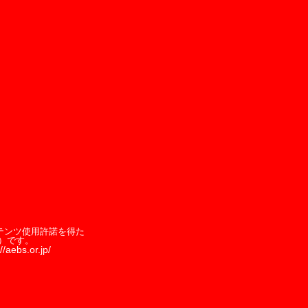
テンツ使用許諾を得た
）です。
//aebs.or.jp/