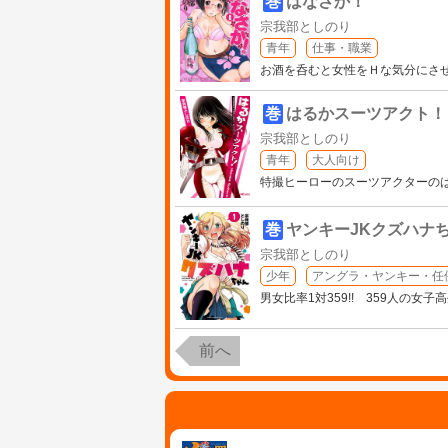
巻
はなさか！
宗我部としのり
青年
仕事・職業
お酒を呑むと女性をＨな気分にさ
巻
はるかスーツアクト！
宗我部としのり
青年
大人向け
特撮ヒーローのスーツアクターの
巻
ヤンキーJKクズハナ
宗我部としのり
少年
アングラ・ヤンキー・任
男女比率1対359!! 359人の女
前へ