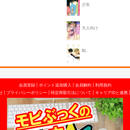
少女
大人向け
BL
会員登録
ポイント追加購入
会員解約
利用規約
せ
プライバシーポリシー
特定商取引法について
キャリアIDと連携