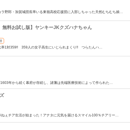
カラ野郎・加賀城団長率いる東嶺高校応援団に入部しちゃった天然むちむち娘
…
 無料お試し版】ヤンキーJKクズハナちゃん
侠
1対359!! 359人の女子高生にいじられまくり!! つらたんハ
…
暦1603年から続く幕府が存続し、諸藩は先端医療技術によって作られた
…
ズ
ねぇチア生活が始まった！アナタに元気を届けるスマイル100％チアリー
…