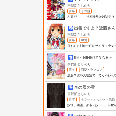
宗我部としのり
青年
その他
21世紀――。漫画業界は雑誌売
巻
出番ですよ？近藤さん
宗我部としのり
青年
学園
身も心も剣道一筋のサムライ少女
巻
99～NINETYNINE～
宗我部としのり
青年
恋愛・ラブコメ
黒船来航や大地震で、てんやわん
巻
ネの國の雲
宗我部としのり
青年
ホラー・オカルト・妖怪
妖怪、幽霊、都市伝説――。前世