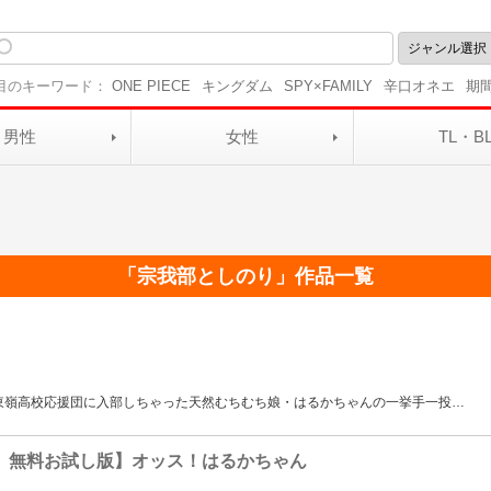
目のキーワード：
ONE PIECE
キングダム
SPY×FAMILY
辛口オネエ
期
男性
女性
TL・B
「
宗我部としのり
」作品一覧
東嶺高校応援団に入部しちゃった天然むちむち娘・はるかちゃんの一挙手一投
…
 無料お試し版】オッス！はるかちゃん