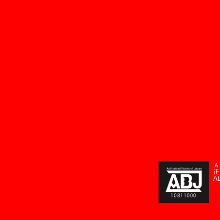
Ａ
正
A