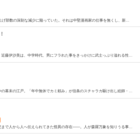
り上げ部数の深刻な減少に陥っていた。それは中堅漫画家の仕事を無くし、新
…
！
・近藤伊沙美は、中学時代、男にフラれた事をきっかけに武士っぷり溢れる性
…
やの幕末の江戸。「年中無休でカミ頼み」が信条のスチャラカ駆け出し絵師・
…
紀まで人から人へ伝えられてきた怪異の存在――。人が森羅万象を知りうる事
…