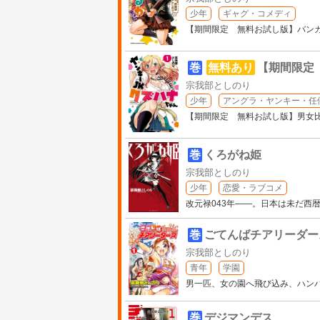
少年
ギャグ・コメディ
【期間限定 無料お試し版】バン
巻
無料あり
【期間限定
宗我部としのり
少年
アングラ・ヤンキー・任
【期間限定 無料お試し版】男女比率
巻
くろがね姫
宗我部としのり
少年
恋愛・ラブコメ
改元禄043年――。日本は未だ西
巻
ごてんばチアリーダー
宗我部としのり
青年
学園
男一匹、女の園へ飛び込み、ハンパ
巻
デジマンデス