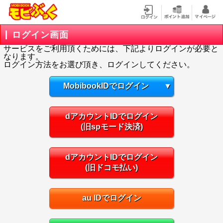
ログイン画面
サービスをご利用頂くためには、下記よりログインが必要と
なります。
ログイン方法をお選び頂き、ログインしてください。
MobibookIDでログイン
▼
dアカウントIDでログイン
(旧spモード決済)
dアカウントIDでログイン
(旧ドコモ払い)
au IDでログイン