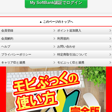
My SoftBank認証でログイン
▲ このページのトップへ
会員登録
ポイント追加購入
会員解約
利用規約
ヘルプ
お問い合わせ
プライバシーポリシー
特定商取引法について
キャリアIDと連携
モビぶっくIDと連携