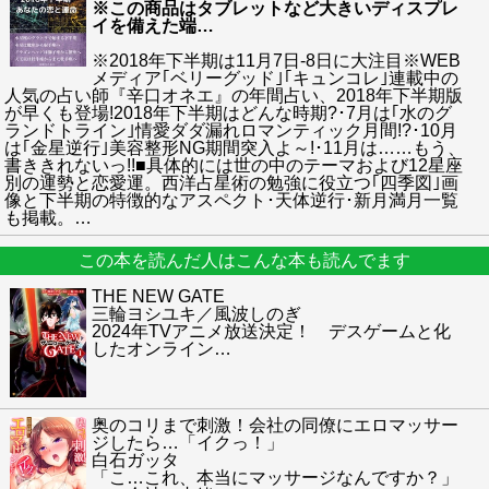
※この商品はタブレットなど大きいディスプレ
イを備えた端
…
※2018年下半期は11月7日-8日に大注目※WEB
メディア｢ベリーグッド｣｢キュンコレ｣連載中の
人気の占い師『辛口オネエ』の年間占い、2018年下半期版
が早くも登場!2018年下半期はどんな時期?･7月は｢水のグ
ランドトライン｣情愛ダダ漏れロマンティック月間!?･10月
は｢金星逆行｣美容整形NG期間突入よ～!･11月は……もう、
書ききれないっ!!■具体的には世の中のテーマおよび12星座
別の運勢と恋愛運。西洋占星術の勉強に役立つ｢四季図｣画
像と下半期の特徴的なアスペクト･天体逆行･新月満月一覧
も掲載。
…
この本を読んだ人はこんな本も読んでます
THE NEW GATE
三輪ヨシユキ／風波しのぎ
2024年TVアニメ放送決定！ デスゲームと化
したオンライン
…
奥のコリまで刺激！会社の同僚にエロマッサー
ジしたら…「イクっ！」
白石ガッタ
「こ…これ、本当にマッサージなんですか？」