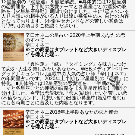
12星座別の『恋愛運』を徹底解説。■具体的には12星座別
の恋愛運を、下半期の恋愛テーマと各星座ごとの運勢の岐
路を【火星星座移動】期間で分けました。主に｢恋人のいる
人｣｢片想いの相手がいる人｣｢出逢い募集中の人｣向けの内容
となっております。(不倫やセカンドなどの苦しい関係は
｢片想い｣の項目をご確認ください)
…
辛口オネエの星占い 2020年上半期 あなたの恋
のすべて
辛口オネエ
※この商品はタブレットなど大きいディスプレ
イを備えた端
…
『異性運』『縁』『タイミング』を味方につけ
て恋を･人生を楽しみたいあなたへ。WEBメディア｢ベリー
グッド｣｢キュンコレ｣連載中の人気の占い師『辛口オネエ』
の年間星占いです。2020年上半期も12星座別の『恋愛』に
特化。■具体的には12星座別の恋愛運を、上半期の恋愛テ
ーマと各星座ごとの運勢の岐路を【火星星座移動】期間で
分けました。今季は恋愛状況『恋人(結婚したい)･苦しい恋
(不倫やセカンド、片想い含む)出逢い募集中(婚活中含む)』
にも各時期ごとに言及した内容となります。
…
辛口オネエ2018年上半期あなたの恋と運命
辛口オネエ
※この商品はタブレットなど大きいディスプレ
イを備えた端
…