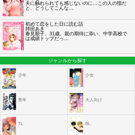
夫に触れられても感じないのに…この人の指だ
と、どうしてこんな
…
初めて恋をした日に読む話
持田あき
春見順子、31歳。親の期待に添い、中学高校で
は成績トップだっ
…
ジャンルから探す
少年
少女
青年
大人向け
TL
BL