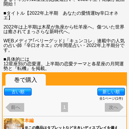
開始！
■タイトル【2022年上半期 あなたの愛情運by辛口オネ
エ】
2022年は上半期は木星が魚座から牡羊座へ。傷ついた世界
は癒されてまっさらな新時代へ。
WEBメディア｢ベリーグッド｣「キュンコレ」連載中の人気
の占い師『辛口オネエ』の年間星占い・2022年上半期分で
す。
■具体的には
12星座別の恋愛運。上半期の恋愛テーマと各星座の月間運
勢と『転機』を掲載。
巻で購入
古い順
新しい順
全
1
ページ(
1
件)
1
前へ
次へ
本編
※この商品はタブレットなど大きいディスプレイを備え