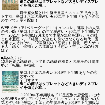
※この商品はタブレットなど大きいディスプレ
イを備えた端
…
獅子座火星と牡牛座天皇星のスクエアで始まる
下半期。辛口オネエの星占い★2021年下半期『あなたの恋
のすべて』堂々配信！
WEBメディア｢ベリーグッド｣「キュンコレ」連載中の人気
の占い師『辛口オネエ』の年間星占い・2021年下半期版で
す。2021年下半期は7月末まで木星が魚座を運行、その後
また水瓶座へ。「結婚」が当たり前ではなくなる時代、愛
の形は人それぞれ。12星座別の『恋愛』に特化。恋人がい
る人、恋人「候補」との進展は？片想い・苦しい恋の行方
は？
■具体的には
12星座別の恋愛運。下半期の恋愛運概要と各星座の月間運
勢と『転機』を掲載。
…
辛口オネエの星占い 2019年下半期 あなたの恋
のすべて
辛口オネエ
※この商品はタブレットなど大きいディスプレ
イを備えた端
…
※2019年下半期版も『12星座別の恋愛運』に特
化※WEBメディア｢ベリーグッド｣｢キュンコレ｣連載中の人
気の占い師『辛口オネエ』の年間星占い2019年下半期版は