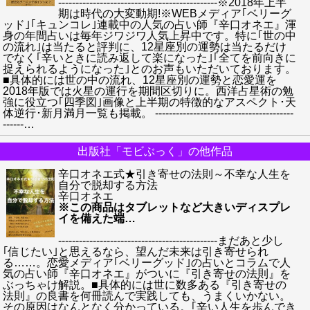
----------------------------------------------※2018年上半
期は時代の大変動期!※WEBメディア｢ベリーグ
ッド｣｢キュンコレ｣連載中の人気の占い師『辛口オネエ』渾
身の年間占いは毎年ジワジワ人気上昇中です。特に｢世の中
の流れ｣は当たると評判に、12星座別の運勢は当たるだけ
でなく｢辛いときに読み返して楽になった｣｢全てを前向きに
捉えられるようになった｣とのお声もいただいております。
■具体的には世の中の流れ、12星座別の運勢と恋愛運を
2018年版では火星の運行を期間区切りに。西洋占星術の勉
強に役立つ｢四季図｣画像と上半期の特徴的なアスペクト･天
体逆行･新月満月一覧も掲載。 ----------------------------------------
------
…
出版社「モビぶっく」の他作品
辛口オネエ式★引き寄せの法則～不幸な人生を
自分で脱却する方法
辛口オネエ
※この商品はタブレットなど大きいディスプレ
イを備えた端
…
----------------------------------------------まだあと少し
｢信じたい｣と思えるなら、望んだ未来は引き寄せられ
る……。恋愛メディア｢ベリーグッド｣の占いとコラムで人
気の占い師『辛口オネエ』がついに『引き寄せの法則』を
ぶっちゃけ解説。■具体的には世に数多ある『引き寄せの
法則』の良書を何冊読んで実践しても、うまくいかない。
その原因はなんとなく分かっている。｢辛い人生を歩んでき