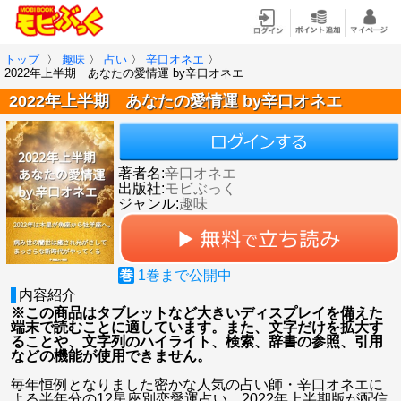
トップ
〉
趣味
〉
占い
〉
辛口オネエ
〉
2022年上半期 あなたの愛情運 by辛口オネエ
2022年上半期 あなたの愛情運 by辛口オネエ
著者名:
辛口オネエ
出版社:
モビぶっく
ジャンル:
趣味
巻
1
巻まで公開中
内容紹介
※この商品はタブレットなど大きいディスプレイを備えた
端末で読むことに適しています。また、文字だけを拡大す
ることや、文字列のハイライト、検索、辞書の参照、引用
などの機能が使用できません。
毎年恒例となりました密かな人気の占い師・辛口オネエに
よる半年分の12星座別恋愛運占い、2022年上半期版が配信