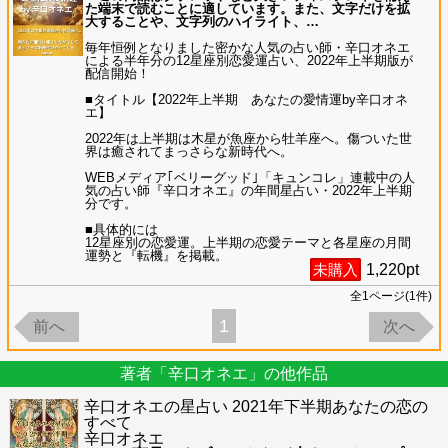
た端末で読むことに適しています。また、文字だけを拡
大することや、文字列のハイライト、
…
毎年恒例となりました密かな人気の占い師・辛口オネエ
による半年分の12星座別恋愛運占い、2022年上半期版が
配信開始！
■タイトル【2022年上半期 あなたの愛情運by辛口オネ
エ】
2022年は上半期は木星が魚座から牡羊座へ。傷ついた世
界は癒されてまっさらな新時代へ。
WEBメディア｢ベリーグッド｣「キュンコレ」連載中の人
気の占い師『辛口オネエ』の年間星占い・2022年上半期
分です。
■具体的には
12星座別の恋愛運。上半期の恋愛テーマと各星座の月間
運勢と『転機』を掲載。
未購入
1,220
pt
全
1
ページ(
1
件)
1
前へ
次へ
著者「辛口オネエ」の他作品
辛口オネエの星占い 2021年下半期あなたの恋の
すべて
辛口オネエ