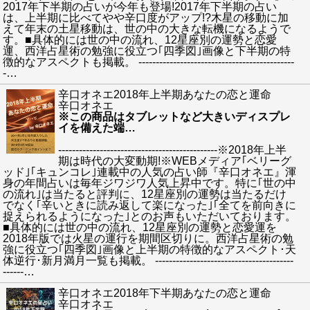
2017年下半期の占いが今年も登場!2017年下半期の占い
は、上半期に比べてやや辛口度がアップ!?木星の移動に加
えて年末の土星移動は、世の中の大きな転機になるようで
す。■具体的には世の中の流れ、12星座別の運勢と恋愛
運、西洋占星術の勉強に役立つ｢四季図｣画像と下半期の特
徴的なアスペクトも掲載。 ---------------------------------------------
-
…
辛口オネエ2018年上半期あなたの恋と運命
辛口オネエ
※この商品はタブレットなど大きいディスプレ
イを備えた端
…
----------------------------------------------※2018年上半
期は時代の大変動期!※WEBメディア｢ベリーグ
ッド｣｢キュンコレ｣連載中の人気の占い師『辛口オネエ』渾
身の年間占いは毎年ジワジワ人気上昇中です。特に｢世の中
の流れ｣は当たると評判に、12星座別の運勢は当たるだけ
でなく｢辛いときに読み返して楽になった｣｢全てを前向きに
捉えられるようになった｣とのお声もいただいております。
■具体的には世の中の流れ、12星座別の運勢と恋愛運を
2018年版では火星の運行を期間区切りに。西洋占星術の勉
強に役立つ｢四季図｣画像と上半期の特徴的なアスペクト･天
体逆行･新月満月一覧も掲載。 ----------------------------------------
------
…
辛口オネエ2018年下半期あなたの恋と運命
辛口オネエ