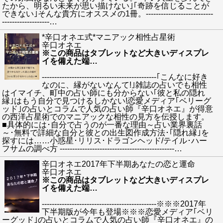
たから、明るい未来が思い描けない｣｢奇跡を信じることが
できない｣そんな貴方にオススメの1冊。---------------------------
-------------------
…
*辛口オネエ式*マニアック相性占星術
辛口オネエ
※この商品はタブレットなど大きいディスプレ
イを備えた端
…
----------------------------------------------｢こんなに好き
なのに、縁がないなんて!｣雑誌の占いでも相性
はイマイチ、町中の占い師にも分からない｢彼と私の隠れ
縁｣はもう自分で見つけるしかない!恋愛メディア｢ベリーグ
ッド｣の占いとコラムで人気の占い師『辛口オネエ』が得意
の西洋占星術でのマニアックな相性の見方を伝授します。
■具体的には･自分で占うのが一番な理由～占い業界裏話
～･無料で詳細な自分と彼との出生図作成方法･｢隠れ縁｣を
探すには……小惑星･リリス･ドラゴンヘッド/テイル･ハー
フサムの調べ方 ----------------------------------------------
…
辛口オネエ2017年下半期あなたの恋と運命
辛口オネエ
※この商品はタブレットなど大きいディスプレ
イを備えた端
…
----------------------------------------------※※※2017年
下半期版が今年も登場※※※恋愛メディア｢ベリ
ーグッド｣の占いとコラムで人気の占い師『辛口オネエ』の