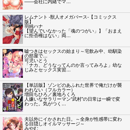
――会社に内緒でマ
…
レムナント -獣人オメガバース-【コミックス
版】
羽純ハナ
【望んでいなかった「魂のつがい」】「おまえ
に拒否権はない」両
…
嘘つきはセックスの始まり～宅飲み中、幼馴染
の部屋で…
可児いとう
「ナカ、どうなってんのか言ってみろよ」幼な
じみとセックス実習
…
【単話版】ゾンビのあふれた世界で俺だけが襲
われない（フルカラー）
増田ちひろ／裏地ろくろ
人嫌いなサラリーマン“武村”の日常は一瞬で変
わった。気がつく
…
夫以外にイかされた日。～全身が性感帯に変わ
る目隠しオイルマッサージ～
みやむ