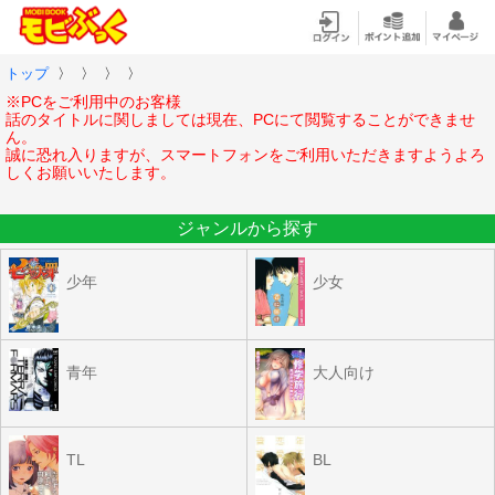
トップ
〉
〉
〉
〉
※PCをご利用中のお客様
話のタイトルに関しましては現在、PCにて閲覧することができませ
ん。
誠に恐れ入りますが、スマートフォンをご利用いただきますようよろ
しくお願いいたします。
ジャンルから探す
少年
少女
青年
大人向け
TL
BL