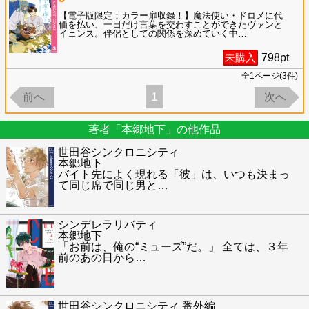
【電子版限定：カラー扉収録！】魔法使い・ドロメに代
価を払い、一日だけ言葉を交わすことができたヴァンと
イェンス。伴侶としての関係を深めていく中
…
未購入
798
pt
全
1
ページ(
3
件)
1
前へ
次へ
著者「本郷地下」の他作品
世田谷シンクロニシティ
本郷地下
バイト先によく現れる「彼」は、いつも決まっ
て同じ席で同じ男と
…
シンデレラリバティ
本郷地下
「お前は、俺の“ミューズ”だ。」 全ては、３年
前のあの日から
…
世田谷シンクロニシティ 番外編