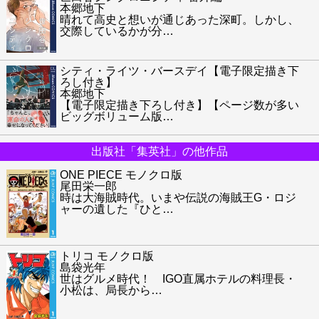
本郷地下
晴れて高史と想いが通じあった深町。しかし、
交際しているかが分
…
シティ・ライツ・バースデイ【電子限定描き下
ろし付き】
本郷地下
【電子限定描き下ろし付き】【ページ数が多い
ビッグボリューム版
…
出版社「集英社」の他作品
ONE PIECE モノクロ版
尾田栄一郎
時は大海賊時代。いまや伝説の海賊王G・ロジ
ャーの遺した『ひと
…
トリコ モノクロ版
島袋光年
世はグルメ時代！ IGO直属ホテルの料理長・
小松は、局長から
…