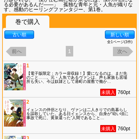
る必要があるんだ――」 孤独な青年と元・人魚が織りな
す、感動のヒーリングファンタジー、第1巻。
巻で購入
古い順
新しい順
全
1
ページ(
3
件)
1
前へ
次へ
1
【電子版限定：カラー扉収録！】愛になるのは、まだ先
のこと……。元・人魚であるヴァンは、声も家族も居場
所も失い、今は奴隷として港町の屋敷で働か
…
未購入
760
pt
2
イェンスの伴侶となり、ヴァンは二人きりでの島暮らし
を謳歌していた。ある日イェンスから、自身が“幼い頃に
事故で死に、黄泉還った”人間であること
…
未購入
760
pt
3