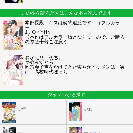
この本を読んだ人はこんな本も読んでます
本部長殿、キスは契約違反です！（フルカラ
ー）
J．O／YHN
【本作はフルカラー版となりますので、ご購入
の際は十分ご注意く
…
おかえり、初恋。
かめみずとら
同窓会で声をかけてきた爽やかイケメンは、実
は、高校時代ぼっち
…
ジャンルから探す
少年
少女