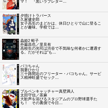
マ！ 『黒いラブレター
…
夕焼けトラバース
久家健史郎
女子高生のまどかは、休日ひとりで山に登るこ
とが趣味。学校では
…
蟲姫2 蛭子
外薗昌也／里見有
高校生の光司は渋谷で不気味な何者かに遭遇す
る。だがそれは“も
…
パコちゃん
我妻ひかり
三十路間近のフリーター・パコちゃん。サービ
ス精神旺盛でセック
…
ブルペンキャッチャー真壁満人
太田守信／茶麻
大歓声を浴びるスタジアムのプロ野球選手た
ち！ その裏側で今日
…