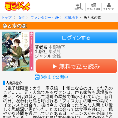
トップ
〉
女性
〉
ファンタジー・SF
〉
本郷地下
〉
魚と水の森
魚と水の森
著者名:
本郷地下
出版社:
集英社
ジャンル:
女性
巻
3
巻まで公開中
内容紹介
【電子版限定：カラー扉収録！】愛になるのは、まだ先の
こと……。元・人魚であるヴァンは、声も家族も居場所も
失い、今は奴隷として港町の屋敷で働かされていた。新月
の日、呪われた島と呼ばれる『フィスカ』の唯一の島民・
イェンスと出会う。彼は今まで出会ったどんな人間より優
しく思慮深い男だった。たまに会っては食事を共にし、穏
やかな時間を過ごしていたある日、イェンスから身請けを
打診される。「僕が住む島に君が来るには、僕の伴侶にな