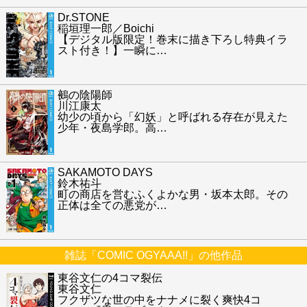
Dr.STONE
稲垣理一郎／Boichi
【デジタル版限定！巻末に描き下ろし特典イラ
スト付き！】一瞬に
…
鵺の陰陽師
川江康太
幼少の頃から「幻妖」と呼ばれる存在が見えた
少年・夜島学郎。高
…
SAKAMOTO DAYS
鈴木祐斗
町の商店を営むふくよかな男・坂本太郎。その
正体は全ての悪党が
…
雑誌「COMIC OGYAAA!!」の他作品
東谷文仁の4コマ裂伝
東谷文仁
フクザツな世の中をナナメに裂く爽快4コ