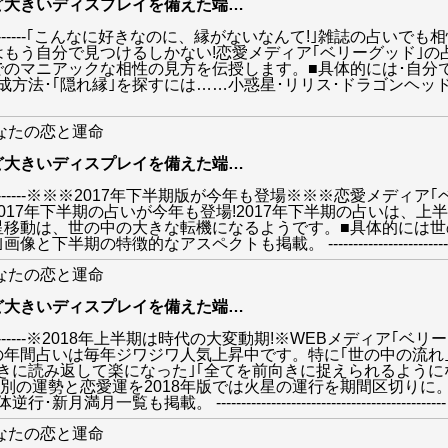
ど大きいディスプレイを備えた端
…
--------------------------｢こんなに好きなのに、縁がないなんて
はもう自分で見つけるしかない!恋愛メディア｢ベリーグッド｣
でのマニアックな相性の見方を伝授します。■具体的には･自分
･｢隠れ縁｣を探すには……小惑星･リリス･ドラゴンヘッド/テイル･
あなたの恋と運命
ど大きいディスプレイを備えた端
…
--------------------------※※※2017年下半期版が今年も登場※
017年下半期の占いが今年も登場!2017年下半期の占いは、上
移動は、世の中の大きな転機になるようです。■具体的には世
なアスペクトも掲載。 ----------------------------------
あなたの恋と運命
ど大きいディスプレイを備えた端
…
--------------------------※2018年上半期は時代の大変動期!※W
年間占いは毎年ジワジワ人気上昇中です。特に｢世の中の流れ｣
きに読み返して楽になった｣｢全てを前向きに捉えられるように
座別の運勢と恋愛運を2018年版では火星の運行を期間区切りに
載。 ----------------------------------------------
あなたの恋と運命