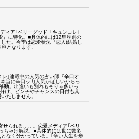
ィア｢ベリーグッド｣｢キュンコレ｣
愛』に特化。■具体的には12星座別の
した。今季は恋愛状況『恋人(結婚し
内容となります。
ンコレ｣連載中の人気の占い師『辛口オ
本当に辛口ッ!!｣人気がほしいからっ
移動。出逢いも別れもそりゃ多いっ
に分け、ピンチやチャンスの日付も具
属いたしません。
、望んだ未来は引き寄せられる……。恋愛メディア｢ベリ
っちゃけ解説。■具体的には世に数多
となく分かっている。｢辛い人生を歩