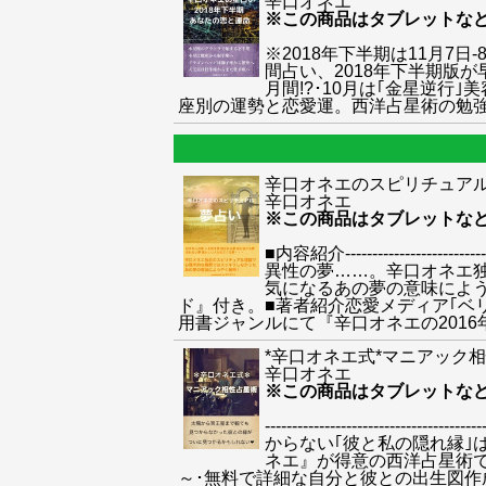
辛口オネエ
※この商品はタブレットな
※2018年下半期は11月7
間占い、2018年下半期版が
月間!?･10月は｢金星逆行
座別の運勢と恋愛運。西洋占星術の勉強
辛口オネエのスピリチュア
辛口オネエ
※この商品はタブレットな
■内容紹介--------------
異性の夢……。辛口オネエ
気になるあの夢の意味によう
ド』付き。■著者紹介恋愛メディア｢ベ
用書ジャンルにて『辛口オネエの2016年下半期 あなたの恋
*辛口オネエ式*マニアック
辛口オネエ
※この商品はタブレットな
--------------------
からない｢彼と私の隠れ縁｣
ネエ』が得意の西洋占星術
～･無料で詳細な自分と彼との出生図作成方法