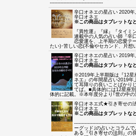
-----------------------------------
辛口オネエの星占い 2020
辛口オネエ
※この商品はタブレットな
『異性運』『縁』『タイミン
連載中の人気の占い師『辛口
恋愛運を、上半期の恋愛テ
たい)･苦しい恋(不倫やセカンド、片想
辛口オネエの星占い 2019
辛口オネエ
※この商品はタブレットな
※2019年上半期版は『1
ネエ』の年間星占い2019
て耳障りの良いことばかり
てば。■具体的には12星座
体的に記載。※本年度分より｢世の中の
辛口オネエ式★引き寄せの
辛口オネエ
※この商品はタブレットな
--------------------
ーグッド｣の占いとコラム
ある『引き寄せの法則』の