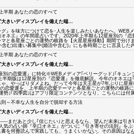
年上半期 あなたの恋のすべて
ど大きいディスプレイを備えた端
…
グ』を味方につけて恋を･人生を楽しみたいあなたへ。WEBメデ
オネエ』の年間星占いです。2020年上半期も12星座別の『恋
ーマと各星座ごとの運勢の岐路を【火星星座移動】期間で分けま
い含む)出逢い募集中(婚活中含む)』にも各時期ごとに言及した
年上半期 あなたの恋のすべて
ど大きいディスプレイを備えた端
…
2星座別の恋愛運』に特化※WEBメディア｢ベリーグッド｣｢キュ
年上半期版は12星座別の『恋愛運』を徹底解説。今年のオネエは｢
じゃ、やっぱりダメよね。だって今年は天王星が7年ぶりに星座
別の恋愛運を、上半期の恋愛テーマと各星座ごとの運勢の岐路
運勢｣｢四季図｣はアプリ限定コンテンツとなり、こちらには付
法則～不幸な人生を自分で脱却する方法
ど大きいディスプレイを備えた端
…
--------------------------まだあと少し｢信じたい｣と思えるなら
で人気の占い師『辛口オネエ』がついに『引き寄せの法則』をぶ
良書を何冊読んで実践しても、うまくいかない。その原因はなん