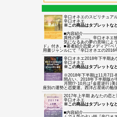
辛口オネエのスピリチュア
辛口オネエ
※この商品はタブレットな
■内容紹介--------------
異性の夢……。辛口オネエ
気になるあの夢の意味によう
ド』付き。■著者紹介恋愛メディア｢ベ
用書ジャンルにて『辛口オネエの2016年下半期 あなたの恋
辛口オネエ2018年下半期
辛口オネエ
※この商品はタブレットな
※2018年下半期は11月7
間占い、2018年下半期版が
月間!?･10月は｢金星逆行
座別の運勢と恋愛運。西洋占星術の勉強
2017年上半期 あなたの恋
辛口オネエ
※この商品はタブレットな
■内容紹介---------------
ムで人気の占い師『辛口オネ