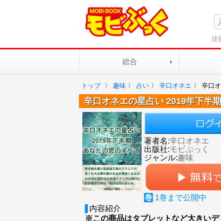
注
総合
トップ
〉
趣味
〉
占い
〉
辛口オネエ
〉
辛口オ
辛口オネエの星占い 2019年下半
著者名:
辛口オネエ
出版社:
モビぶっく
ジャンル:
趣味
巻
1
巻まで公開中
内容紹介
※この商品はタブレットなど大きいデ