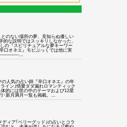
、この人生で行ったことのない場所の夢、見知らぬ優しい
学的な説明ではスッキリしなかった、
ろしの『スピリチュアルな夢キーワー
『辛口オネエ』モビぶっくでは他に実
-------
…
連載中の人気の占い師『辛口オネエ』の年
ドトライン｣情愛ダダ漏れロマンティック
■具体的には世の中のテーマおよび12星
行･新月満月一覧も掲載。
…
くも登場※※※恋愛メディア｢ベリーグッド｣の占いとコラ
｢読むと、未来が楽しみになる｣｢癒や