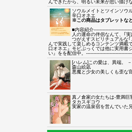
んできたから、明るい未来が思い描けない｣｢奇跡を信じる
ソウルメイトとツインソウル
辛口オネエ
※この商品はタブレットな
■内容紹介---------------
人の運命の伴侶なんて、｢実
つがえすスピリチュアルな｢
んで実践して楽しめるコンテンツ満載で
口オネエ』モビぶっくでは他に実用書ジ
い』をを配信中。----------------------------------
[ハレム]この愛は、異端。 
森山絵凪
悪魔と少女の美しくも歪な官
真ノ倉家の女たちは-豊満巨
タカスギコウ
実家の温泉宿を営んでいた