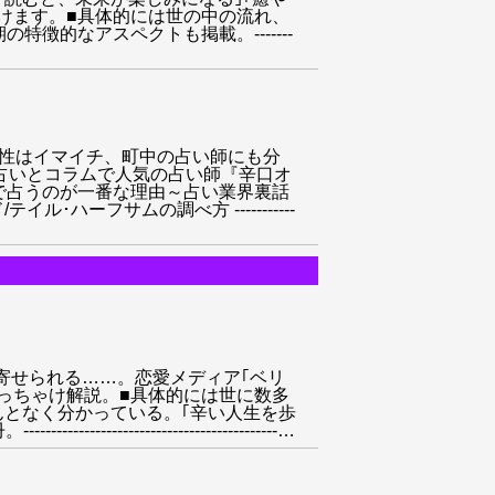
けます。■具体的には世の中の流れ、
徴的なアスペクトも掲載。-------
!｣雑誌の占いでも相性はイマイチ、町中の占い師にも分
の占いとコラムで人気の占い師『辛口オ
で占うのが一番な理由～占い業界裏話
ハーフサムの調べ方 -----------
、望んだ未来は引き寄せられる……。恋愛メディア｢ベリ
っちゃけ解説。■具体的には世に数多
となく分かっている。｢辛い人生を歩
-------------------------
…