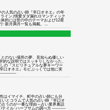
連載中の人気の占い師『辛口オネエ』の年
ドトライン｣情愛ダダ漏れロマンティック
■具体的には世の中のテーマおよび12星
行･新月満月一覧も掲載。
…
、この人生で行ったことのない場所の夢、見知らぬ優しい
学的な説明ではスッキリしなかった、
ろしの『スピリチュアルな夢キーワー
『辛口オネエ』モビぶっくでは他に実
-------
!｣雑誌の占いでも相性はイマイチ、町中の占い師にも分
の占いとコラムで人気の占い師『辛口オ
で占うのが一番な理由～占い業界裏話
ハーフサムの調べ方 -----------