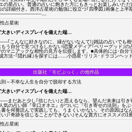
ネエの星占い。普通の占いに飽きた方にもきっとお楽しみいただ
｣の詳細付き。西洋占星術の勉強に役立つ｢四季図｣画像と上半期の特
-----------------------------
…
相性占星術
ど大きいディスプレイを備えた端
…
--------------------------｢こんなに好きなのに、縁がないなんて
はもう自分で見つけるしかない!恋愛メディア｢ベリーグッド｣
でのマニアックな相性の見方を伝授します。■具体的には･自分
･｢隠れ縁｣を探すには……小惑星･リリス･ドラゴンヘッド/テイル･
出版社「モビぶっく」の他作品
法則～不幸な人生を自分で脱却する方法
ど大きいディスプレイを備えた端
…
--------------------------まだあと少し｢信じたい｣と思えるなら
で人気の占い師『辛口オネエ』がついに『引き寄せの法則』をぶ
良書を何冊読んで実践しても、うまくいかない。その原因はなん
ことができない｣そんな貴方にオススメの1冊。---------------------
相性占星術