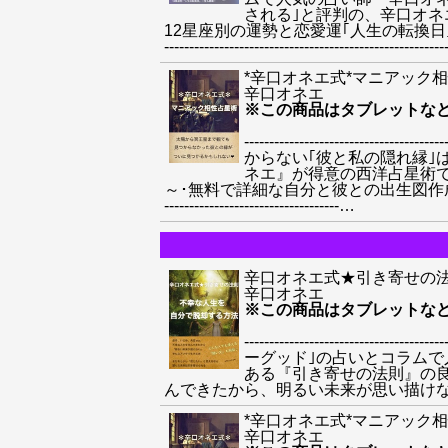
される｣と評判の、辛口オ
12星座別の運勢と恋愛運｢人生の転換日
--------------------------------------------------------
*辛口オネエ式*マニアック
辛口オネエ
※この商品はタブレットな
--------------------
からない｢彼と私の隠れ縁｣
ネエ』が得意の西洋占星術
～･無料で詳細な自分と彼との出生図作成方法
-----------------------------------
…
辛口オネエ式★引き寄せの
辛口オネエ
※この商品はタブレットな
--------------------
ーグッド｣の占いとコラム
ある『引き寄せの法則』の
んできたから、明るい未来が思い描けない｣｢奇跡を信じる
*辛口オネエ式*マニアック
辛口オネエ