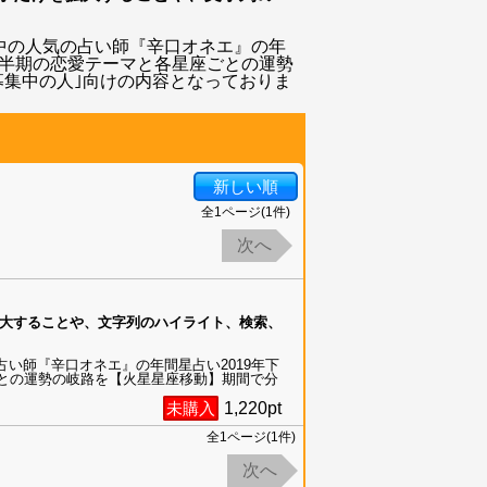
載中の人気の占い師『辛口オネエ』の年
下半期の恋愛テーマと各星座ごとの運勢
募集中の人｣向けの内容となっておりま
新しい順
全
1
ページ(
1
件)
次へ
大することや、文字列のハイライト、検索、
占い師『辛口オネエ』の年間星占い2019年下
ごとの運勢の岐路を【火星星座移動】期間で分
未購入
1,220
pt
全
1
ページ(
1
件)
次へ