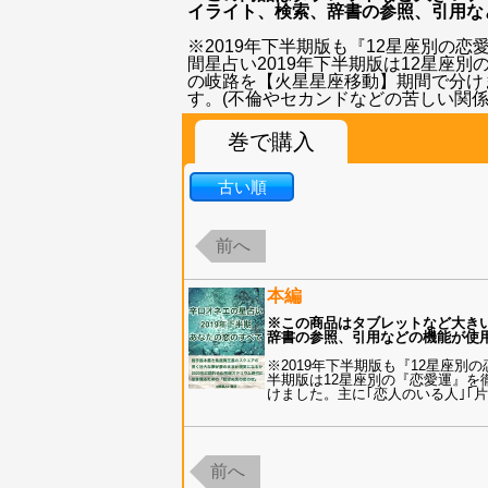
イライト、検索、辞書の参照、引用な
※2019年下半期版も『12星座別の
間星占い2019年下半期版は12星座
の岐路を【火星星座移動】期間で分けま
す。(不倫やセカンドなどの苦しい関係
巻で購入
古い順
前へ
本編
※この商品はタブレットなど大き
辞書の参照、引用などの機能が使
※2019年下半期版も『12星座別
半期版は12星座別の『恋愛運』を
けました。主に｢恋人のいる人｣｢
前へ