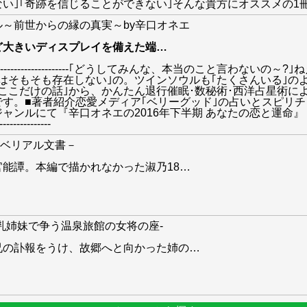
ことができない｣そんな貴方にオススメの1冊。---------------------
～前世からの縁の真実～by辛口オネエ
ど大きいディスプレイを備えた端
…
-------------------------------｢どうしてみんな、本当のこと
はそもそも存在しない｣の。ツインソウルも｢たくさんいる｣の
ここだけの話｣から、かんたん退行催眠･数秘術･西洋占星術に
す。■著者紹介恋愛メディア｢ベリーグッド｣の占いとスピリ
ャンルにて『辛口オネエの2016年下半期 あなたの恋と運命
------------
－ベリアル文書－
能譚。本編で描かれなかった淑乃18
…
乳姉妹で争う温泉旅館の女将の座-
兄の訃報をうけ、故郷へと向かった姉の
…