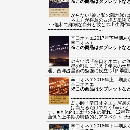
※この商品はタブレットな
--------------------
からない｢彼と私の隠れ縁｣
ネエ』が得意の西洋占星術
～･無料で詳細な自分と彼との出生図作成方法
-----------------------------------
…
辛口オネエ2017年下半期
辛口オネエ
※この商品はタブレットな
--------------------
の占い師『辛口オネエ』の2
星の移動に加えて年末の土星
運、西洋占星術の勉強に役立つ｢四季図｣画像と下半期の特徴的
辛口オネエ2018年上半期
辛口オネエ
※この商品はタブレットな
--------------------
占い師『辛口オネエ』渾身の
は当たるだけでなく｢辛いと
す。■具体的には世の中の流れ、12星
画像と上半期の特徴的なアスペクト･天体逆行･新月満月一覧も掲
辛口オネエ2018年下半期