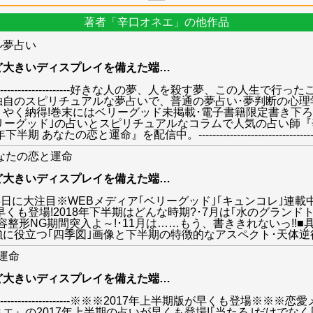
著者「辛口オネエ」の他作品
ル夢占い
ど大きいディスプレイを備えた端
…
--------------------------------好きな人の夢、人を殺す夢
独自のスピリチュアルな夢占いで、普通の夢占い･夢判断の心理
やく納得!巻末にはベリーグッド未掲載･電子書籍限定書き下
リーグッド｣の占いとスピリチュアルなコラムで人気の占い師
と運命』を配信中。---------------------------------------
あなたの恋と運命
ど大きいディスプレイを備えた端
…
日-8日に大注目※WEBメディア｢ベリーグッド｣｢キュンコレ｣
早くも登場!2018年下半期はどんな時期?･7月は｢水のグラン
｣美容整形NG期間突入よ～!･11月は……もう、書ききれないっ!!
に役立つ｢四季図｣画像と下半期の特徴的なアスペクト･天体逆
と運命
ど大きいディスプレイを備えた端
…
-------------------------------※※※2017年上半期版が早
エ』の2017年上半期の占いが早くも登場!｢当たる｣だけでなく