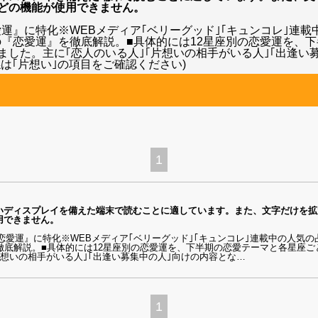
どの機能が使用できません。
恋愛運』に特化※WEBメディア｢ベリーグッド｣｢キュンコレ｣連
別の『恋愛運』を徹底解説。■具体的には12星座別の恋愛運を、
した。主に｢恋人のいる人｣｢片想いの相手がいる人｣｢出逢い
は｢片想い｣の項目をご確認ください)
1
いディスプレイを備えた端末で読むことに適しています。また、文字だけを拡
用できません。
の恋愛運』に特化※WEBメディア｢ベリーグッド｣｢キュンコレ｣連載中の人気の
徹底解説。■具体的には12星座別の恋愛運を、下半期の恋愛テーマと各星座
片想いの相手がいる人｣｢出逢い募集中の人｣向けの内容とな
…
1