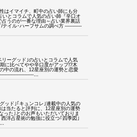
!｣雑誌の占いでも相性はイマイチ、町中の占い師にも分
の占いとコラムで人気の占い師『辛口オ
で占うのが一番な理由～占い業界裏話
ハーフサムの調べ方 -----------
※※恋愛メディア｢ベリーグッド｣の占いとコラムで人気
半期に比べてやや辛口度がアップ!?木
の中の流れ、12星座別の運勢と恋愛
------------
…
EBメディア｢ベリーグッド｣｢キュンコレ｣連載中の人気の
は当たると評判に、12星座別の運勢
なった｣とのお声もいただいておりま
。西洋占星術の勉強に役立つ｢四季図｣
…