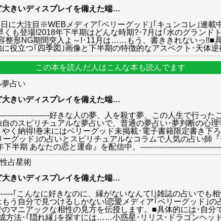
ど大きいディスプレイを備えた端
…
日-8日に大注目※WEBメディア｢ベリーグッド｣｢キュンコレ｣
早くも登場!2018年下半期はどんな時期?･7月は｢水のグラン
｣美容整形NG期間突入よ～!･11月は……もう、書ききれないっ!!
に役立つ｢四季図｣画像と下半期の特徴的なアスペクト･天体逆
この本を読んだ人はこんな本も読んでます
ル夢占い
ど大きいディスプレイを備えた端
…
--------------------------------好きな人の夢、人を殺す夢
独自のスピリチュアルな夢占いで、普通の夢占い･夢判断の心理
やく納得!巻末にはベリーグッド未掲載･電子書籍限定書き下
リーグッド｣の占いとスピリチュアルなコラムで人気の占い師
と運命』を配信中。---------------------------------------
相性占星術
ど大きいディスプレイを備えた端
…
--------------------------｢こんなに好きなのに、縁がないなんて
はもう自分で見つけるしかない!恋愛メディア｢ベリーグッド｣
でのマニアックな相性の見方を伝授します。■具体的には･自分
･｢隠れ縁｣を探すには……小惑星･リリス･ドラゴンヘッド/テイル･