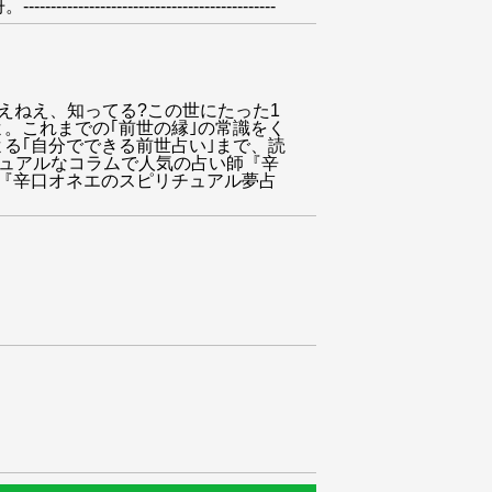
-------------------------
言わないの～?｣ねえねえ、知ってる?この世にたった1
よ。これまでの｢前世の縁｣の常識をく
よる｢自分でできる前世占い｣まで、読
チュアルなコラムで人気の占い師『辛
』『辛口オネエのスピリチュアル夢占