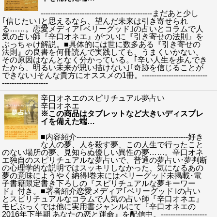
----------------------------------------------まだあと少し
｢信じたい｣と思えるなら、望んだ未来は引き寄せられ
る……。恋愛メディア｢ベリーグッド｣の占いとコラムで人
気の占い師『辛口オネエ』がついに『引き寄せの法則』を
ぶっちゃけ解説。■具体的には世に数多ある『引き寄せの
法則』の良書を何冊読んで実践しても、うまくいかない。
その原因はなんとなく分かっている。｢辛い人生を歩んでき
たから、明るい未来が思い描けない｣｢奇跡を信じることが
できない｣そんな貴方にオススメの1冊。---------------------------
-------------------
辛口オネエのスピリチュアル夢占い
辛口オネエ
※この商品はタブレットなど大きいディスプレ
イを備えた端
…
■内容紹介----------------------------------------------好き
な人の夢、人を殺す夢、この人生で行ったこと
のない場所の夢、見知らぬ優しい異性の夢……。辛口オネ
エ独自のスピリチュアルな夢占いで、普通の夢占い･夢判断
の心理学的な説明ではスッキリしなかった、気になるあの
夢の意味にようやく納得!巻末にはベリーグッド未掲載･電
子書籍限定書き下ろしの『スピリチュアルな夢キーワー
ド』付き。■著者紹介恋愛メディア｢ベリーグッド｣の占い
とスピリチュアルなコラムで人気の占い師『辛口オネエ』
モビぶっくでは他に実用書ジャンルにて『辛口オネエの
2016年下半期 あなたの恋と運命』を配信中。-------------------