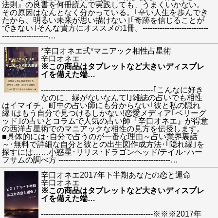
法則』の良書を何冊読んで実践しても、うまくいかない。
その原因はなんとなく分かっている。｢辛い人生を歩んでき
たから、明るい未来が思い描けない｣｢奇跡を信じることが
できない｣そんな貴方にオススメの1冊。---------------------------
-------------------
…
*辛口オネエ式*マニアック相性占星術
辛口オネエ
※この商品はタブレットなど大きいディスプレ
イを備えた端
…
----------------------------------------------｢こんなに好き
なのに、縁がないなんて!｣雑誌の占いでも相性
はイマイチ、町中の占い師にも分からない｢彼と私の隠れ
縁｣はもう自分で見つけるしかない!恋愛メディア｢ベリーグ
ッド｣の占いとコラムで人気の占い師『辛口オネエ』が得意
の西洋占星術でのマニアックな相性の見方を伝授します。
■具体的には･自分で占うのが一番な理由～占い業界裏話
～･無料で詳細な自分と彼との出生図作成方法･｢隠れ縁｣を
探すには……小惑星･リリス･ドラゴンヘッド/テイル･ハー
フサムの調べ方 ----------------------------------------------
…
辛口オネエ2017年下半期あなたの恋と運命
辛口オネエ
※この商品はタブレットなど大きいディスプレ
イを備えた端
…
----------------------------------------------※※※2017年