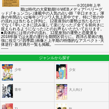
----------------------------------------------※2018年上半
期は時代の大変動期!※WEBメディア｢ベリーグ
ッド｣｢キュンコレ｣連載中の人気の占い師『辛口オネエ』渾
身の年間占いは毎年ジワジワ人気上昇中です。特に｢世の中
の流れ｣は当たると評判に、12星座別の運勢は当たるだけ
でなく｢辛いときに読み返して楽になった｣｢全てを前向きに
捉えられるようになった｣とのお声もいただいております。
■具体的には世の中の流れ、12星座別の運勢と恋愛運を
2018年版では火星の運行を期間区切りに。西洋占星術の勉
強に役立つ｢四季図｣画像と上半期の特徴的なアスペクト･天
体逆行･新月満月一覧も掲載。 ----------------------------------------
------
ジャンルから探す
少年
少女
青年
大人向け
TL
BL