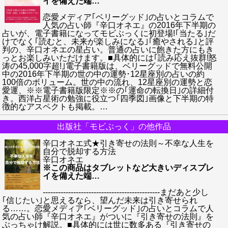
イを備えた端
…
恋愛メディア｢ベリーグッド｣の占いとコラムで
人気の占い師『辛口オネエ』の2016年下半期の
占いが、電子書籍になってモビぶっくに初登場!｢当たる｣だ
けでなく｢読むと、未来が楽しみになる｣｢癒やされる｣と評
判の、辛口オネエの星占い。普通の占いに飽きた方にもき
っとお楽しみいただけます。■具体的には｢読み応え抜群!怒
涛の45,000字超!｣電子書籍版は、ベリーグッドで無料公開
中の2016年下半期の世の中の運勢･12星座別の占いの約
100倍のボリューム。世の中の流れ、12星座別の運勢と恋
愛運、※※電子書籍版限定※※の｢運命の転換日｣の詳細付
き。西洋占星術の勉強に役立つ｢四季図｣画像と下半期の特
徴的なアスペクトも掲載。
…
出版社「モビぶっく」の他作品
辛口オネエ式★引き寄せの法則～不幸な人生を
自分で脱却する方法
辛口オネエ
※この商品はタブレットなど大きいディスプレ
イを備えた端
…
----------------------------------------------まだあと少し
｢信じたい｣と思えるなら、望んだ未来は引き寄せられ
る……。恋愛メディア｢ベリーグッド｣の占いとコラムで人
気の占い師『辛口オネエ』がついに『引き寄せの法則』を
ぶっちゃけ解説。■具体的には世に数多ある『引き寄せの