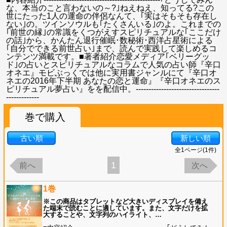
な、本当のこと言わないの～?｣ねえねえ、知ってる?この
世にたった1人の運命の伴侶なんて、｢実はそもそも存在し
ない｣の。ツインソウルも｢たくさんいる｣のよ。これまでの
｢前世の縁｣の常識をくつがえすスピリチュアルな｢ここだけ
の話｣から、かんたん退行催眠･数秘術･西洋占星術による
｢自分でできる前世占い｣まで、読んで実践して楽しめるコ
ンテンツ満載です。■著者紹介恋愛メディア｢ベリーグッ
ド｣の占いとスピリチュアルなコラムで人気の占い師『辛口
オネエ』モビぶっくでは他に実用書ジャンルにて『辛口オ
ネエの2016年下半期 あなたの恋と運命』『辛口オネエのス
ピリチュアル夢占い』をを配信中。---------------------------------
-------------
巻で購入
古い順
新しい順
全
1
ページ(
1
件)
1
前へ
次へ
1巻
※この商品はタブレットなど大きいディスプレイを備え
た端末で読むことに適しています。また、文字だけを拡
大することや、文字列のハイライト、
…