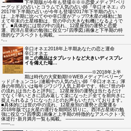
下半期版が今年も登場※※※恋愛メディア｢ベリ
ーグッド｣の占いとコラムで人気の占い師『辛口オネエ』の
2017年下半期の占いが今年も登場!2017年下半期の占い
は、上半期に比べてやや辛口度がアップ!?木星の移動に加
えて年末の土星移動は、世の中の大きな転機になるようで
す。■具体的には世の中の流れ、12星座別の運勢と恋愛
運、西洋占星術の勉強に役立つ｢四季図｣画像と下半期の特
徴的なアスペクトも掲載。 ---------------------------------------------
-
…
辛口オネエ2018年上半期あなたの恋と運命
辛口オネエ
※この商品はタブレットなど大きいディスプレ
イを備えた端
…
----------------------------------------------※2018年上半
期は時代の大変動期!※WEBメディア｢ベリーグ
ッド｣｢キュンコレ｣連載中の人気の占い師『辛口オネエ』渾
身の年間占いは毎年ジワジワ人気上昇中です。特に｢世の中
の流れ｣は当たると評判に、12星座別の運勢は当たるだけ
でなく｢辛いときに読み返して楽になった｣｢全てを前向きに
捉えられるようになった｣とのお声もいただいております。
■具体的には世の中の流れ、12星座別の運勢と恋愛運を
2018年版では火星の運行を期間区切りに。西洋占星術の勉
強に役立つ｢四季図｣画像と上半期の特徴的なアスペクト･天
体逆行･新月満月一覧も掲載。 ----------------------------------------
------
…