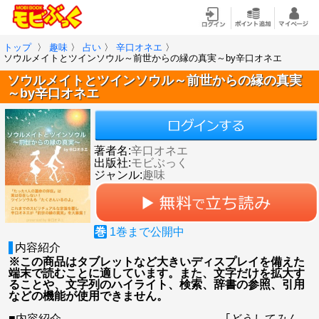
トップ
〉
趣味
〉
占い
〉
辛口オネエ
〉
ソウルメイトとツインソウル～前世からの縁の真実～by辛口オネエ
ソウルメイトとツインソウル～前世からの縁の真実
～by辛口オネエ
著者名:
辛口オネエ
出版社:
モビぶっく
ジャンル:
趣味
巻
1
巻まで公開中
内容紹介
※この商品はタブレットなど大きいディスプレイを備えた
端末で読むことに適しています。また、文字だけを拡大す
ることや、文字列のハイライト、検索、辞書の参照、引用
などの機能が使用できません。
■内容紹介----------------------------------------------｢どうしてみん