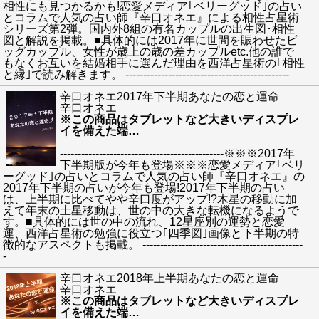
相性にも見つかるかも!恋愛メディア｢ベリーグッド｣の占い
とコラムで人気の占い師『辛口オネエ』による相性占星術
シリーズ第2弾。国内外8組の有名カップルの出生図･相性
図と解説を掲載。■具体的には2017年に世間を賑わせたビ
ッグカップル、女性が歳上の歳の差カップルetc.他の誰で
もなくお互いを結婚相手に選んだ理由を西洋占星術の｢相性
と縁｣で読み解きます。 ----------------------------------------------
辛口オネエ2017年下半期あなたの恋と運命
辛口オネエ
※この商品はタブレットなど大きいディスプレ
イを備えた端
…
----------------------------------------------※※※2017年
下半期版が今年も登場※※※恋愛メディア｢ベリ
ーグッド｣の占いとコラムで人気の占い師『辛口オネエ』の
2017年下半期の占いが今年も登場!2017年下半期の占い
は、上半期に比べてやや辛口度がアップ!?木星の移動に加
えて年末の土星移動は、世の中の大きな転機になるようで
す。■具体的には世の中の流れ、12星座別の運勢と恋愛
運、西洋占星術の勉強に役立つ｢四季図｣画像と下半期の特
徴的なアスペクトも掲載。 ---------------------------------------------
-
辛口オネエ2018年上半期あなたの恋と運命
辛口オネエ
※この商品はタブレットなど大きいディスプレ
イを備えた端
…