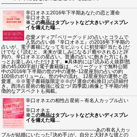
---------------------------
辛口オネエ2016年下半期あなたの恋と運命
辛口オネエ
※この商品はタブレットなど大きいディスプレ
イを備えた端
…
恋愛メディア｢ベリーグッド｣の占いとコラムで
人気の占い師『辛口オネエ』の2016年下半期の
占いが、電子書籍になってモビぶっくに初登場!｢当たる｣だ
けでなく｢読むと、未来が楽しみになる｣｢癒やされる｣と評
判の、辛口オネエの星占い。普通の占いに飽きた方にもき
っとお楽しみいただけます。■具体的には｢読み応え抜群!怒
涛の45,000字超!｣電子書籍版は、ベリーグッドで無料公開
中の2016年下半期の世の中の運勢･12星座別の占いの約
100倍のボリューム。世の中の流れ、12星座別の運勢と恋
愛運、※※電子書籍版限定※※の｢運命の転換日｣の詳細付
き。西洋占星術の勉強に役立つ｢四季図｣画像と下半期の特
徴的なアスペクトも掲載。
辛口オネエの相性占星術～有名人カップル占い
～
辛口オネエ
※この商品はタブレットなど大きいディスプレ
イを備えた端
…
----------------------------------------------あの有名人カッ
プルが結婚にいたった｢決め手｣が、自分と大好きな彼との