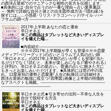
の西洋占星術でのマニアックな相性の見方を伝授します。
■具体的には･自分で占うのが一番な理由～占い業界裏話
～･無料で詳細な自分と彼との出生図作成方法･｢隠れ縁｣を
探すには……小惑星･リリス･ドラゴンヘッド/テイル･ハー
フサムの調べ方 ----------------------------------------------
2017年上半期 あなたの恋と運命
辛口オネエ
※この商品はタブレットなど大きいディスプレ
イを備えた端
…
■内容紹介----------------------------------------------
※※※2017年上半期版が早くも登場※※※恋愛
メディア｢ベリーグッド｣の占いとコラムで人気の占い師
『辛口オネエ』の2017年上半期の占いが早くも登場!｢当た
る｣だけでなく｢読むと、未来が楽しみになる｣｢癒やされる｣
と評判の、辛口オネエの星占い。普通の占いに飽きた方に
もきっとお楽しみいただけます。■具体的には世の中の流
れ、12星座別の運勢と恋愛運｢人生の転換日｣の詳細付き。
西洋占星術の勉強に役立つ｢四季図｣画像と上半期の特徴的
なアスペクトも掲載。----------------------------------------------------
----------------------------------------
辛口オネエ式★引き寄せの法則～不幸な人生を
自分で脱却する方法
辛口オネエ
※この商品はタブレットなど大きいディスプレ
イを備えた端
…