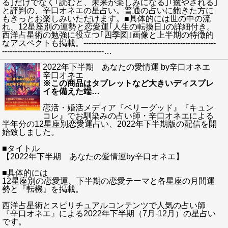
る｣だけでなく｢読むと、未来が楽しみになる｣｢癒やされる｣
と評判の、辛口オネエの星占い。普通の占いに飽きた方に
もきっとお楽しみいただけます。■具体的には世の中の流
れ、12星座別の運勢と恋愛運｢人生の転換日｣の詳細付き。
西洋占星術の勉強に役立つ｢四季図｣画像と上半期の特徴的
なアスペクトも掲載。----------------------------------------------------
----------------------------------------
…
2022年下半期 あなたの愛情運 by辛口オネエ
辛口オネエ
※この商品はタブレットなど大きいディスプレ
イを備えた端
…
恋活・婚活メディア『ベリーグッド』『キュン
コレ』でお馴染みの占い師・辛口オネエによる
半年分の12星座別恋愛運占い、2022年下半期版の配信を開
始致しました。
■タイトル
【2022年下半期 あなたの愛情運by辛口オネエ】
■具体的には
12星座別の恋愛運、下半期の恋愛テーマと各星座の月間運
勢と『転機』を掲載。
西洋占星術とスピリチュアルコンテンツで人気の占い師
『辛口オネエ』による2022年下半期（7月-12月）の星占い
です。