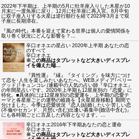
2022年下半期は、上半期の5月に牡羊座入りした木星が10
月末に一度魚座に戻り、12月に牡羊座に再入宮。8月中旬
に双子座入りする火星は逆行順行を経て2023年3月まで双
子座に長期滞在。
『風の時代』本番を迎えて変わる世界は個人の愛情関係を
取り巻く状況にどんな影響を？
…
辛口オネエの星占い 2020年上半期 あなたの恋
のすべて
辛口オネエ
※この商品はタブレットなど大きいディスプレ
イを備えた端
…
『異性運』『縁』『タイミング』を味方につけ
て恋を･人生を楽しみたいあなたへ。WEBメディア｢ベリー
グッド｣｢キュンコレ｣連載中の人気の占い師『辛口オネエ』
の年間星占いです。2020年上半期も12星座別の『恋愛』に
特化。■具体的には12星座別の恋愛運を、上半期の恋愛テ
ーマと各星座ごとの運勢の岐路を【火星星座移動】期間で
分けました。今季は恋愛状況『恋人(結婚したい)･苦しい恋
(不倫やセカンド、片想い含む)出逢い募集中(婚活中含む)』
にも各時期ごとに言及した内容となります。
…
辛口オネエ2016年下半期あなたの恋と運命
辛口オネエ
※この商品はタブレットなど大きいディスプレ