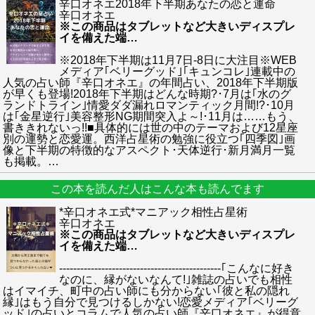
辛口オネエ2018年下半期あなたの恋と運命
辛口オネエ
※この商品はタブレットなど大きいディスプレ
イを備えた端
…
※2018年下半期は11月7日-8日に大注目※WEB
メディア｢ベリーグッド｣｢キュンコレ｣連載中の
人気の占い師『辛口オネエ』の年間占い、2018年下半期版
が早くも登場!2018年下半期はどんな時期?･7月は｢水のグ
ランドトライン｣情愛ダダ漏れロマンティック月間!?･10月
は｢金星逆行｣美容整形NG期間突入よ～!･11月は……もう、
書ききれないっ!!■具体的には世の中のテーマおよび12星座
別の運勢と恋愛運。西洋占星術の勉強に役立つ｢四季図｣画
像と下半期の特徴的なアスペクト･天体逆行･新月満月一覧
も掲載。
…
この本を読んだ人はこんな本も読んでます
*辛口オネエ式*マニアック相性占星術
辛口オネエ
※この商品はタブレットなど大きいディスプレ
イを備えた端
…
----------------------------------------------｢こんなに好き
なのに、縁がないなんて!｣雑誌の占いでも相性
はイマイチ、町中の占い師にも分からない｢彼と私の隠れ
縁｣はもう自分で見つけるしかない!恋愛メディア｢ベリーグ
ッド｣の占いとコラムで人気の占い師『辛口オネエ』が得意