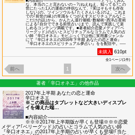
■内容紹介----------------------------------------------｢どうしてみん
な、本当のこと言わないの～?｣ねえねえ、知ってる?この
世にたった1人の運命の伴侶なんて、｢実はそもそも存在
しない｣の。ツインソウルも｢たくさんいる｣のよ。これま
での｢前世の縁｣の常識をくつがえすスピリチュアルな｢こ
こだけの話｣から、かんたん退行催眠･数秘術･西洋占星術
による｢自分でできる前世占い｣まで、読んで実践して楽
しめるコンテンツ満載です。■著者紹介恋愛メディア｢ベ
リーグッド｣の占いとスピリチュアルなコラムで人気の占
い師『辛口オネエ』モビぶっくでは他に実用書ジャンル
にて『辛口オネエの2016年下半期 あなたの恋と運命』
『辛口オネエのスピリチュアル夢占い』をを配信中。-----
-----------------------------------------
未購入
610
pt
全
1
ページ(
1
件)
1
前へ
次へ
著者「辛口オネエ」の他作品
2017年上半期 あなたの恋と運命
辛口オネエ
※この商品はタブレットなど大きいディスプレ
イを備えた端
…
■内容紹介----------------------------------------------
※※※2017年上半期版が早くも登場※※※恋愛
メディア｢ベリーグッド｣の占いとコラムで人気の占い師
『辛口オネエ』の2017年上半期の占いが早くも登場!｢当た