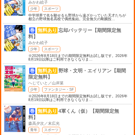
みかわ絵子
少年
スポーツ
中学球界で名を馳せるも野球から遠ざかっていた天才たちが
都立の野球無名高校で偶然集結。完全無欠の剛腕投
…
巻
無料あり
忘却バッテリー【期間限定無
料】
みかわ絵子
少年
スポーツ
※2026年8月18日までの期間限定無料お試し版です。2026年
8月19日以降はご利用できなくなりま
…
巻
無料あり
野球・文明・エイリアン【期間
限定無料】
へじていと／山岸菜
少年
ファンタジー・SF
※2026年8月18日までの期間限定無料お試し版です。2026年
8月19日以降はご利用できなくなりま
…
巻
無料あり
4軍くん（仮）【期間限定無
料】
森高夕次／末広光
青年
スポーツ