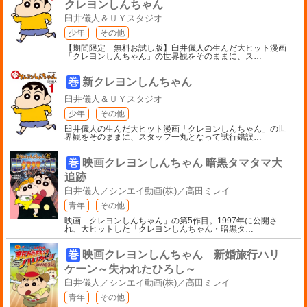
クレヨンしんちゃん
臼井儀人＆ＵＹスタジオ
少年
その他
【期間限定 無料お試し版】臼井儀人の生んだ大ヒット漫画
「クレヨンしんちゃん」の世界観をそのままに、ス
…
巻
新クレヨンしんちゃん
臼井儀人＆ＵＹスタジオ
少年
その他
臼井儀人の生んだ大ヒット漫画「クレヨンしんちゃん」の世
界観をそのままに、スタッフ一丸となって試行錯誤
…
巻
映画クレヨンしんちゃん 暗黒タマタマ大
追跡
臼井儀人／シンエイ動画(株)／高田ミレイ
青年
その他
映画「クレヨンしんちゃん」の第5作目。1997年に公開さ
れ、大ヒットした「クレヨンしんちゃん・暗黒タ
…
巻
映画クレヨンしんちゃん 新婚旅行ハリ
ケーン～失われたひろし～
臼井儀人／シンエイ動画(株)／高田ミレイ
青年
その他