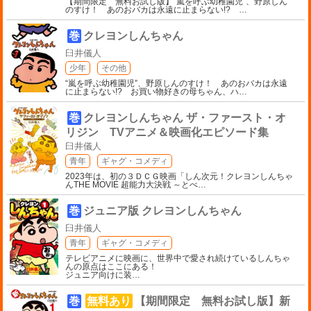
【期間限定 無料お試し版】“嵐を呼ぶ幼稚園児”、野原しん
のすけ！ あのおバカは永遠に止まらない!?
…
巻
クレヨンしんちゃん
臼井儀人
少年
その他
“嵐を呼ぶ幼稚園児”、野原しんのすけ！ あのおバカは永遠
に止まらない!? お買い物好きの母ちゃん、ハ
…
巻
クレヨンしんちゃん ザ・ファースト・オ
リジン TVアニメ＆映画化エピソード集
臼井儀人
青年
ギャグ・コメディ
2023年は、初の３ＤＣＧ映画「しん次元！クレヨンしんちゃ
んTHE MOVIE 超能力大決戦 ～とべ
…
巻
ジュニア版 クレヨンしんちゃん
臼井儀人
青年
ギャグ・コメディ
テレビアニメに映画に、世界中で愛され続けているしんちゃ
んの原点はここにある！
ジュニア向けに装
…
巻
無料あり
【期間限定 無料お試し版】新