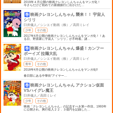
2019年４月公開の映画クレヨンしんちゃんをマンガ化！
今さらだけど初めての新婚旅行に出かけた
…
巻
映画クレヨンしんちゃん 襲来！！ 宇宙人
シリリ
臼井儀人／シンエイ動画（株）／高田ミレイ
少年
その他
2017年4月公開の映画クレヨンしんちゃんをマンガ化！！あ
る日、野原家に宇宙人「シリリ」が不時着。謎
…
巻
映画クレヨンしんちゃん 爆盛！カンフー
ボーイズ 拉麺大乱
臼井儀人／シンエイ動画（株）／高田ミレイ
青年
その他
2018年4月公開の映画クレヨンしんちゃんをマンガ化!!
春日部にある中華街“アイヤー
…
巻
映画クレヨンしんちゃん アクション仮面
VSハイグレ魔王
臼井儀人／高田ミレイ
少年
その他
映画「クレヨンしんちゃん」の記念すべき第一作目。1993年
に公開され、興行収入２２．３億円を記録した
…