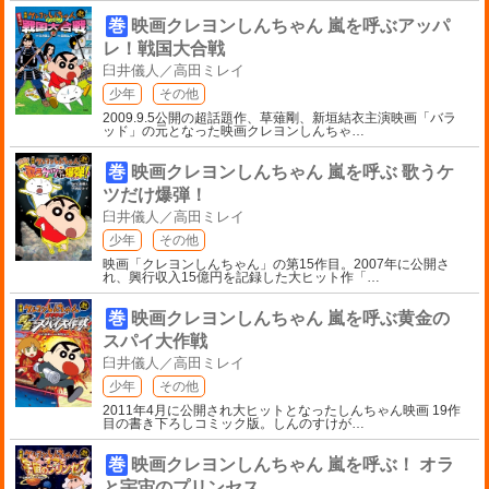
巻
映画クレヨンしんちゃん 嵐を呼ぶアッパ
レ！戦国大合戦
臼井儀人／高田ミレイ
少年
その他
2009.9.5公開の超話題作、草薙剛、新垣結衣主演映画「バラ
ッド」の元となった映画クレヨンしんちゃ
…
巻
映画クレヨンしんちゃん 嵐を呼ぶ 歌うケ
ツだけ爆弾！
臼井儀人／高田ミレイ
少年
その他
映画「クレヨンしんちゃん」の第15作目。2007年に公開さ
れ、興行収入15億円を記録した大ヒット作「
…
巻
映画クレヨンしんちゃん 嵐を呼ぶ黄金の
スパイ大作戦
臼井儀人／高田ミレイ
少年
その他
2011年4月に公開され大ヒットとなったしんちゃん映画 19作
目の書き下ろしコミック版。しんのすけが
…
巻
映画クレヨンしんちゃん 嵐を呼ぶ！ オラ
と宇宙のプリンセス