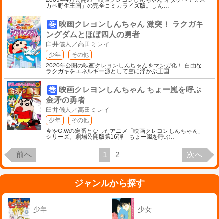
カベ野生王国」の完全コミカライズ版。しん
…
巻
映画クレヨンしんちゃん 激突！ ラクガキ
ングダムとほぼ四人の勇者
臼井儀人／高田ミレイ
少年
その他
2020年公開の映画クレヨンしんちゃんをマンガ化！ 自由な
ラクガキをエネルギー源として空に浮かぶ王国
…
巻
映画クレヨンしんちゃん ちょー嵐を呼ぶ
金矛の勇者
臼井儀人／高田ミレイ
少年
その他
今やG.Wの定番となったアニメ「映画クレヨンしんちゃん」
シリーズ。劇場公開版第16弾「ちょー嵐を呼ぶ
…
前へ
1
2
次へ
ジャンルから探す
少年
少女