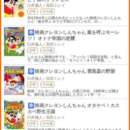
臼井儀人／高田ミレイ
少年
その他
2012年4月に公開され大ヒットとなった映画クレヨンしんち
ゃん「嵐を呼ぶ オラと宇宙のプリンセス」の
…
巻
映画クレヨンしんちゃん 嵐を呼ぶモーレ
ツ！ オトナ帝国の逆襲
臼井儀人／高田ミレイ
少年
その他
しんちゃん映画の中でも、「アッパレ！戦国大合戦」と並ん
で、特に評価の高かった「モーレツ！オトナ帝国」
…
巻
映画クレヨンしんちゃん 雲黒斎の野望
臼井儀人／高田ミレイ
少年
その他
映画「クレヨンしんちゃん」の第三作目。1995年に公開さ
れ、興行収入15億円を記録した大ヒット作「ク
…
巻
映画クレヨンしんちゃん オタケベ！カス
カベ野生王国
臼井儀人／高田ミレイ
少年
その他
2009年4月公開の「映画クレヨンしんちゃん オタケベ！カス