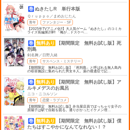
巻
ぬきたしR 単行本版
Ｑｒｕｐｐｏ／まめおじたん
青年
ファンタジー・SF
【2025年TVアニメ化!!】大人気ゲーム『ぬきたし』のコミカ
ライズ長編第2弾!! 「俺が…ドスケベ
…
巻
無料あり
【期間限定 無料お試し版】死
刑島
剣名舞／日野入緒
青年
サスペンス・ミステリー
【期間限定 無料お試し版】「死刑島」と呼ばれる無人島内
の収容施設に集められた男女８人。薬の後遺症で記
…
巻
無料あり
【期間限定 無料お試し版】ア
ルキメデスのお風呂
ニコ・ニコルソン
青年
恋愛・ラブコメ
【期間限定 無料お試し版】弁当屋店員でぽっちゃり女子の
原陽子は駅で自殺を図る。通りがかったイケメン理
…
巻
無料あり
【期間限定 無料お試し版】僕
たちはすこやかになんてなれない！？