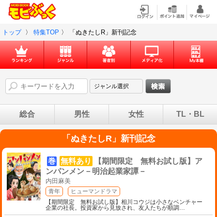
トップ
〉
特集TOP
〉
「ぬきたしR」新刊記念
総合
男性
女性
TL・BL
「ぬきたしR」新刊記念
巻
無料あり
【期間限定 無料お試し版】ア
ンパンメン－明治起業家譚－
内田麻美
青年
ヒューマンドラマ
【期間限定 無料お試し版】相川コウジは小さなベンチャー
企業の社長。投資家から見放され、友人たちが順調
…