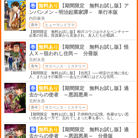
巻
無料あり
【期間限定 無料お試し版】ア
ンパンメン－明治起業家譚－ 単行本版
内田麻美
青年
ヒューマンドラマ
【期間限定 無料お試し版】相川コウジは小さなベンチャー
企業の社長。投資家から見放され、友人たちが順調
…
巻
無料あり
【期間限定 無料お試し版】怪
人Ｘ～狙われし住民～ 分冊版
北村永吾
青年
サスペンス・ミステリー
【期間限定 無料お試し版】【住民】――特定の土地に住む
人、またはその集団――あなたの町にはどんな住民
…
巻
無料あり
【期間限定 無料お試し版】過
去からの使者 ～悪因悪果～
北村永吾
青年
サスペンス・ミステリー
【期間限定 無料お試し版】子供時代の記憶。色褪せない思
い出がある一方で、忘れてしまった事も多い。もし
…
巻
無料あり
【期間限定 無料お試し版】過
去からの使者 ～悪因悪果～ 分冊版