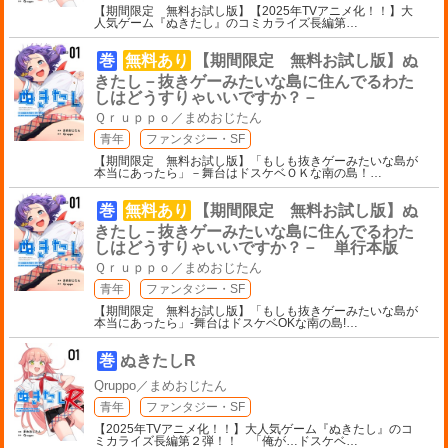
【期間限定 無料お試し版】【2025年TVアニメ化！！】大
人気ゲーム『ぬきたし』のコミカライズ長編第
…
巻
無料あり
【期間限定 無料お試し版】ぬ
きたし－抜きゲーみたいな島に住んでるわた
しはどうすりゃいいですか？－
Ｑｒｕｐｐｏ／まめおじたん
青年
ファンタジー・SF
【期間限定 無料お試し版】「もしも抜きゲーみたいな島が
本当にあったら」－舞台はドスケベＯＫな南の島！
…
巻
無料あり
【期間限定 無料お試し版】ぬ
きたし－抜きゲーみたいな島に住んでるわた
しはどうすりゃいいですか？－ 単行本版
Ｑｒｕｐｐｏ／まめおじたん
青年
ファンタジー・SF
【期間限定 無料お試し版】「もしも抜きゲーみたいな島が
本当にあったら」-舞台はドスケベOKな南の島!
…
巻
ぬきたしR
Qruppo／まめおじたん
青年
ファンタジー・SF
【2025年TVアニメ化！！】大人気ゲーム『ぬきたし』のコ
ミカライズ長編第２弾！！ 「俺が…ドスケベ
…