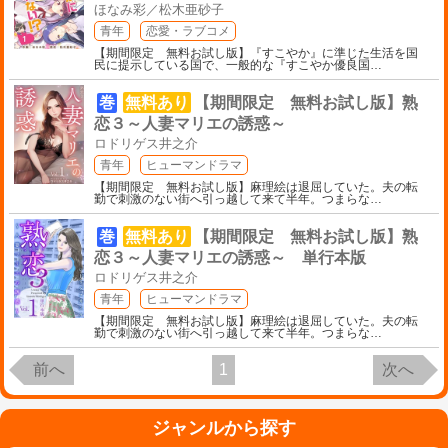
ほなみ彩／松木亜砂子
青年
恋愛・ラブコメ
【期間限定 無料お試し版】『すこやか』に準じた生活を国
民に提示している国で、一般的な『すこやか優良国
…
巻
無料あり
【期間限定 無料お試し版】熟
恋３～人妻マリエの誘惑～
ロドリゲス井之介
青年
ヒューマンドラマ
【期間限定 無料お試し版】麻理絵は退屈していた。夫の転
勤で刺激のない街へ引っ越して来て半年。つまらな
…
巻
無料あり
【期間限定 無料お試し版】熟
恋３～人妻マリエの誘惑～ 単行本版
ロドリゲス井之介
青年
ヒューマンドラマ
【期間限定 無料お試し版】麻理絵は退屈していた。夫の転
勤で刺激のない街へ引っ越して来て半年。つまらな
…
前へ
1
次へ
ジャンルから探す