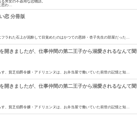
れる男女の不器用な恋物語。
に思わ
…
い恋 分冊版
にフラれた石上が泥酔して目覚めたのはかつての恩師・杏子先生の部屋だった
…
を開きましたが、仕事仲間の第二王子から溺愛されるなんて聞
らす、貧乏伯爵令嬢・アドリエンヌは、お弁当屋で働いていた前世の記憶と知
…
を開きましたが、仕事仲間の第二王子から溺愛されるなんて聞
らす、貧乏伯爵令嬢・アドリエンヌは、お弁当屋で働いていた前世の記憶と知
…