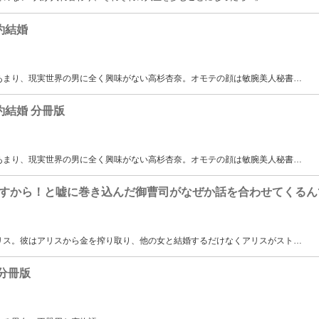
約結婚
あまり、現実世界の男に全く興味がない高杉杏奈。オモテの顔は敏腕美人秘書
…
約結婚 分冊版
あまり、現実世界の男に全く興味がない高杉杏奈。オモテの顔は敏腕美人秘書
…
すから！と嘘に巻き込んだ御曹司がなぜか話を合わせてくるん
リス。彼はアリスから金を搾り取り、他の女と結婚するだけなくアリスがスト
…
分冊版