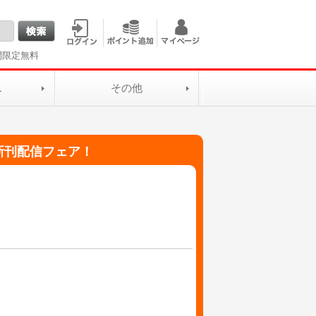
間限定無料
L
その他
新刊配信フェア！