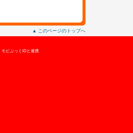
▲ このページのトップへ
モビぶっくIDと連携