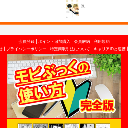
BL
会員登録
ポイント追加購入
会員解約
利用規約
せ
プライバシーポリシー
特定商取引法について
キャリアIDと連携