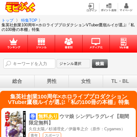
トップ
〉
特集TOP
〉
集英社創業100周年×ホロライブプロダクションVTuber鷹嶺ルイが選ぶ「私
の100冊の本棚」特集
総合
男性
女性
TL・BL
集英社創業100周年×ホロライブプロダクション
VTuber鷹嶺ルイが選ぶ「私の100冊の本棚」特集
巻
無料あり
ウマ娘 シンデレラグレイ【期間
限定無料】
久住太陽／杉浦理史／伊藤隼之介（原作：Cygames）
青年
スポーツ