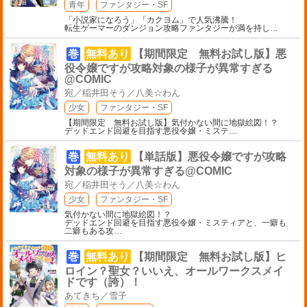
青年
ファンタジー・SF
「小説家になろう」「カクヨム」で人気沸騰！
転生ゲーマーのダンジョン攻略ファンタジーが満を持し
…
巻
無料あり
【期間限定 無料お試し版】悪
役令嬢ですが攻略対象の様子が異常すぎる
@COMIC
宛／稲井田そう／八美☆わん
少女
ファンタジー・SF
【期間限定 無料お試し版】気付かない間に地獄絵図！？
デッドエンド回避を目指す悪役令嬢・ミステ
…
巻
無料あり
【単話版】悪役令嬢ですが攻略
対象の様子が異常すぎる@COMIC
宛／稲井田そう／八美☆わん
少女
ファンタジー・SF
気付かない間に地獄絵図！？
デッドエンド回避を目指す悪役令嬢・ミスティアと、一癖も
二癖もある攻
…
巻
無料あり
【期間限定 無料お試し版】ヒ
ロイン？聖女？いいえ、オールワークスメイ
ドです（誇）！
あてきち／雪子