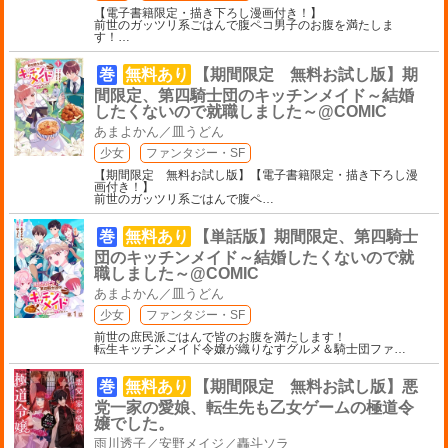
【電子書籍限定・描き下ろし漫画付き！】
前世のガッツリ系ごはんで腹ペコ男子のお腹を満たしま
す！
…
巻
無料あり
【期間限定 無料お試し版】期
間限定、第四騎士団のキッチンメイド～結婚
したくないので就職しました～@COMIC
あまよかん／皿うどん
少女
ファンタジー・SF
【期間限定 無料お試し版】【電子書籍限定・描き下ろし漫
画付き！】
前世のガッツリ系ごはんで腹ペ
…
巻
無料あり
【単話版】期間限定、第四騎士
団のキッチンメイド～結婚したくないので就
職しました～@COMIC
あまよかん／皿うどん
少女
ファンタジー・SF
前世の庶民派ごはんで皆のお腹を満たします！
転生キッチンメイド令嬢が織りなすグルメ＆騎士団ファ
…
巻
無料あり
【期間限定 無料お試し版】悪
党一家の愛娘、転生先も乙女ゲームの極道令
嬢でした。
雨川透子／安野メイジ／轟斗ソラ