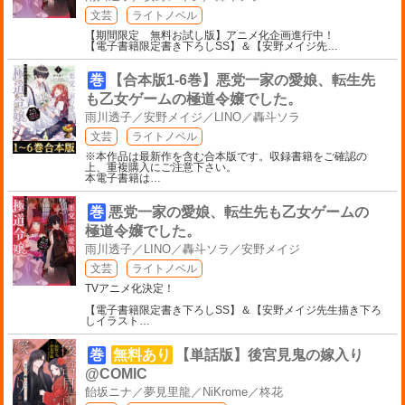
文芸
ライトノベル
【期間限定 無料お試し版】アニメ化企画進行中！
【電子書籍限定書き下ろしSS】＆【安野メイジ先
…
巻
【合本版1-6巻】悪党一家の愛娘、転生先
も乙女ゲームの極道令嬢でした。
雨川透子／安野メイジ／LINO／轟斗ソラ
文芸
ライトノベル
※本作品は最新作を含む合本版です。収録書籍をご確認の
上、重複購入にご注意下さい。
本電子書籍は
…
巻
悪党一家の愛娘、転生先も乙女ゲームの
極道令嬢でした。
雨川透子／LINO／轟斗ソラ／安野メイジ
文芸
ライトノベル
TVアニメ化決定！
【電子書籍限定書き下ろしSS】＆【安野メイジ先生描き下ろ
しイラスト
…
巻
無料あり
【単話版】後宮見鬼の嫁入り
@COMIC
飴坂ニナ／夢見里龍／NiKrome／柊花