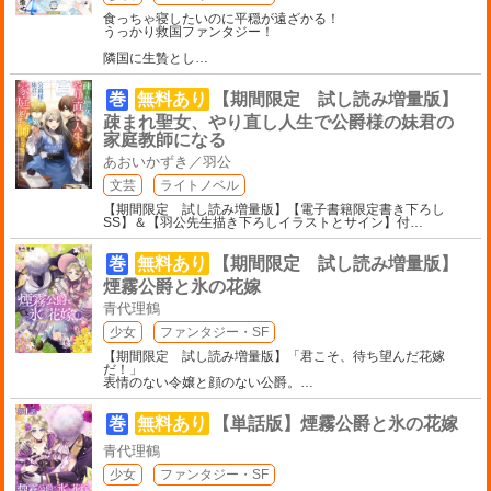
食っちゃ寝したいのに平穏が遠ざかる！
うっかり救国ファンタジー！
隣国に生贄とし
…
巻
無料あり
【期間限定 試し読み増量版】
疎まれ聖女、やり直し人生で公爵様の妹君の
家庭教師になる
あおいかずき／羽公
文芸
ライトノベル
【期間限定 試し読み増量版】【電子書籍限定書き下ろし
SS】＆【羽公先生描き下ろしイラストとサイン】付
…
巻
無料あり
【期間限定 試し読み増量版】
煙霧公爵と氷の花嫁
青代理鶴
少女
ファンタジー・SF
【期間限定 試し読み増量版】「君こそ、待ち望んだ花嫁
だ！」
表情のない令嬢と顔のない公爵。
…
巻
無料あり
【単話版】煙霧公爵と氷の花嫁
青代理鶴
少女
ファンタジー・SF