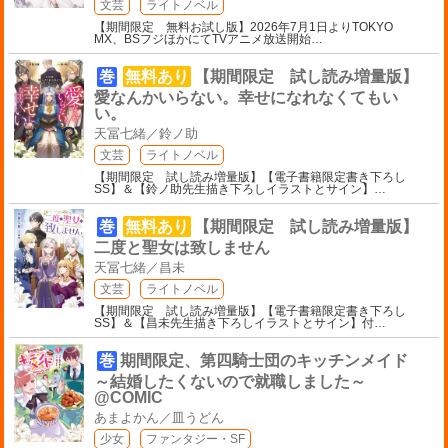
文芸
ライトノベル
【期間限定 無料お試し版】2026年7月1日よりTOKYO
MX、BSフジほかにてTVアニメ放送開始
…
巻
無料あり
【期間限定 試し読み増量版】
愛なんかいらない。幸せになれなくてもい
い。
天冨七緒／鈴ノ助
文芸
ライトノベル
【期間限定 試し読み増量版】【電子書籍限定書き下ろし
SS】＆【鈴ノ助先生描き下ろしイラストとサイン】
…
巻
無料あり
【期間限定 試し読み増量版】
二度と聖女は致しません
天冨七緒／昌未
文芸
ライトノベル
【期間限定 試し読み増量版】【電子書籍限定書き下ろし
SS】＆【昌未先生描き下ろしイラストとサイン】付
…
巻
期間限定、第四騎士団のキッチンメイド
～結婚したくないので就職しました～
@COMIC
あまよかん／皿うどん
少女
ファンタジー・SF