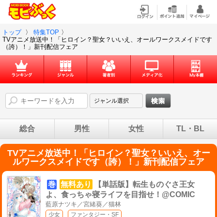
トップ
〉
特集TOP
〉
TVアニメ放送中！「ヒロイン？聖女？いいえ、オールワークスメイドです
（誇）！」新刊配信フェア
総合
男性
女性
TL・BL
TVアニメ放送中！「ヒロイン？聖女？いいえ、オー
ルワークスメイドです（誇）！」新刊配信フェア
巻
無料あり
【単話版】転生ものぐさ王女
よ、食っちゃ寝ライフを目指せ！@COMIC
藍原ナツキ／宮緒葵／猫林
少女
ファンタジー・SF