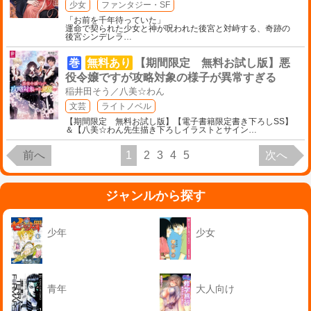
少女
ファンタジー・SF
「お前を千年待っていた」
運命で契られた少女と神が呪われた後宮と対峙する、奇跡の
後宮シンデレラ
…
巻
無料あり
【期間限定 無料お試し版】悪
役令嬢ですが攻略対象の様子が異常すぎる
稲井田そう／八美☆わん
文芸
ライトノベル
【期間限定 無料お試し版】【電子書籍限定書き下ろしSS】
＆【八美☆わん先生描き下ろしイラストとサイン
…
前へ
1
2
3
4
5
次へ
ジャンルから探す
少年
少女
青年
大人向け