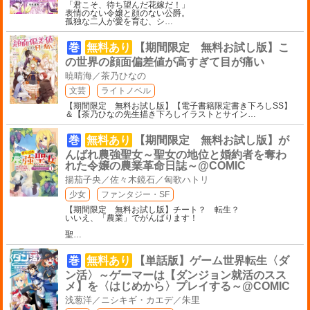
「君こそ、待ち望んだ花嫁だ！」
表情のない令嬢と顔のない公爵。
孤独な二人が愛を育む、シ
…
巻
無料あり
【期間限定 無料お試し版】こ
の世界の顔面偏差値が高すぎて目が痛い
暁晴海／茶乃ひなの
文芸
ライトノベル
【期間限定 無料お試し版】【電子書籍限定書き下ろしSS】
＆【茶乃ひなの先生描き下ろしイラストとサイン
…
巻
無料あり
【期間限定 無料お試し版】が
んばれ農強聖女～聖女の地位と婚約者を奪わ
れた令嬢の農業革命日誌～@COMIC
揚茄子央／佐々木鏡石／匈歌ハトリ
少女
ファンタジー・SF
【期間限定 無料お試し版】チート？ 転生？
いいえ、「農業」でがんばります！
聖
…
巻
無料あり
【単話版】ゲーム世界転生〈ダ
ン活〉～ゲーマーは【ダンジョン就活のスス
メ】を〈はじめから〉プレイする～@COMIC
浅葱洋／ニシキギ・カエデ／朱里