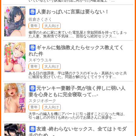
いているという妖魔の討伐に向かったA級退魔士「
…
巻
人妻おっぱいに言葉は要らない！
佐倉さくさく
青年
大人向け
修理のために家に来ていた電気屋と突如関係を持ってしまっ
た人妻。無表情で不気味…、普段なら絶対セックス
…
巻
ギャルに勉強教えたらセックス教えてく
れた件
スギウラユキ
青年
大人向け
ある日の放課後、学は隣のクラスのギャル・真鍋さいかと共
に補習を受けていた。問題が解けなくてイライラす
…
巻
元ヤンキー妻雛子-気が強く押しに弱い人
妻を心身ともに完全寝取って…-
スタジオポーク
青年
大人向け
大学への編入を機にアパートに引っ越すことになった俺は、
引っ越しの片付けも終わったのでお隣さんに挨拶を
…
巻
友達 -終わらないセックス、全てはトモダ
チのため…-