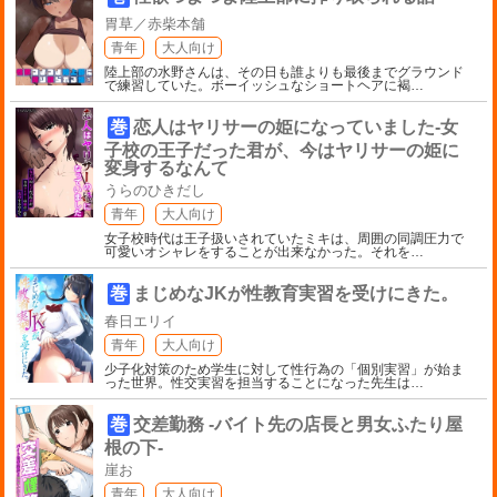
胃草／赤柴本舗
青年
大人向け
陸上部の水野さんは、その日も誰よりも最後までグラウンド
で練習していた。ボーイッシュなショートヘアに褐
…
巻
恋人はヤリサーの姫になっていました-女
子校の王子だった君が、今はヤリサーの姫に
変身するなんて
うらのひきだし
青年
大人向け
女子校時代は王子扱いされていたミキは、周囲の同調圧力で
可愛いオシャレをすることが出来なかった。それを
…
巻
まじめなJKが性教育実習を受けにきた。
春日エリイ
青年
大人向け
少子化対策のため学生に対して性行為の「個別実習」が始ま
った世界。性交実習を担当することになった先生は
…
巻
交差勤務 -バイト先の店長と男女ふたり屋
根の下-
崖お
青年
大人向け