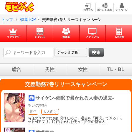
トップ
〉
特集TOP
〉
交差勤務7巻リリースキャンペーン
総合
男性
女性
TL・BL
交差勤務7巻リリースキャンペーン
巻
サイゲン-催眠で暴かれる人妻の過去-
あいの智絵
青年
大人向け
時任のスマホに突如現れたのは、過去を「再現」できるチャ
ットAIアプリ。時任はそれを使って担任の堅物人
…