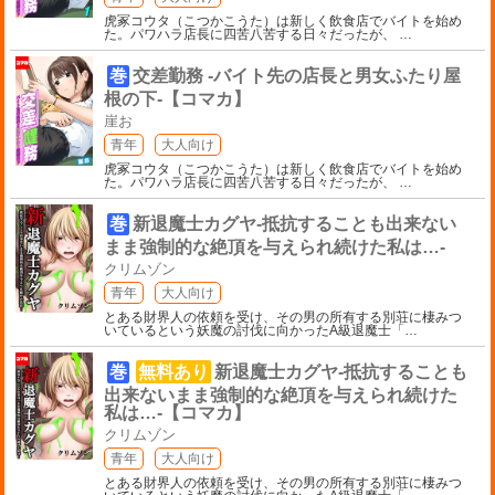
虎冢コウタ（こつかこうた）は新しく飲食店でバイトを始め
た。パワハラ店長に四苦八苦する日々だったが、
…
巻
交差勤務 -バイト先の店長と男女ふたり屋
根の下-【コマカ】
崖お
青年
大人向け
虎冢コウタ（こつかこうた）は新しく飲食店でバイトを始め
た。パワハラ店長に四苦八苦する日々だったが、
…
巻
新退魔士カグヤ-抵抗することも出来ない
まま強制的な絶頂を与えられ続けた私は…-
クリムゾン
青年
大人向け
とある財界人の依頼を受け、その男の所有する別荘に棲みつ
いているという妖魔の討伐に向かったA級退魔士「
…
巻
無料あり
新退魔士カグヤ-抵抗することも
出来ないまま強制的な絶頂を与えられ続けた
私は…-【コマカ】
クリムゾン
青年
大人向け
とある財界人の依頼を受け、その男の所有する別荘に棲みつ