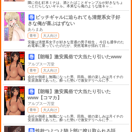
隣に住む釘本ミナは、酒とたばことギャンブルが好きなちょ
っとだらしないギャル。本来なら俺のような陰キャ
…
巻
ビッチギャルに迫られても清楚系女子好
きな俺が喜ぶはずない
あらまあ
青年
大人向け
安藤は清楚系女子が好きな普通の男子校生 。今日も通学のた
め電車に乗っていたのだが、突然電車が揺れて目
…
巻
【朗報】激安風俗で大当たり引いたwww
アルプス一万堂
青年
大人向け
会社が倒産し無職になった男、田島。彼の楽しみは月イチの
安居酒屋であった。酔った勢いで激安デリヘルに予
…
巻
【朗報】激安風俗で大当たり引いた
www【コマカ】
アルプス一万堂
青年
大人向け
会社が倒産し無職になった男、田島。彼の楽しみは月イチの
安居酒屋であった。酔った勢いで激安デリヘルに予
…
巻
性欲つよつよ陸上部に搾り取られる話