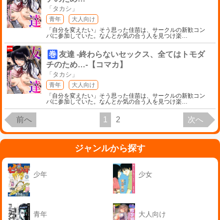
「タカシ」
青年
大人向け
「自分を変えたい」そう思った佳苗は、サークルの新歓コン
パに参加していた。なんとか気の合う人を見つけ楽
…
巻
友達 -終わらないセックス、全てはトモダ
チのため…-【コマカ】
「タカシ」
青年
大人向け
「自分を変えたい」そう思った佳苗は、サークルの新歓コン
パに参加していた。なんとか気の合う人を見つけ楽
…
前へ
1
2
次へ
ジャンルから探す
少年
少女
青年
大人向け