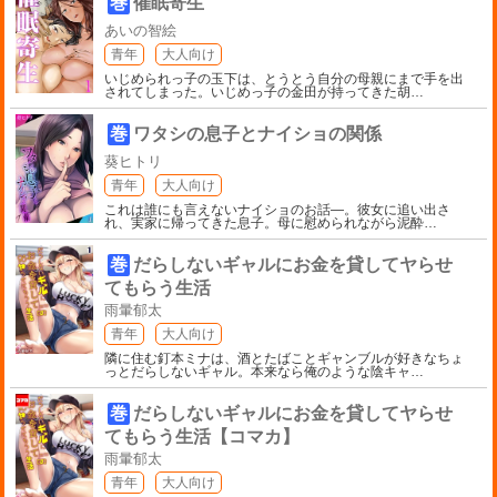
巻
催眠寄生
あいの智絵
青年
大人向け
いじめられっ子の玉下は、とうとう自分の母親にまで手を出
されてしまった。いじめっ子の金田が持ってきた胡
…
巻
ワタシの息子とナイショの関係
葵ヒトリ
青年
大人向け
これは誰にも言えないナイショのお話―。彼女に追い出さ
れ、実家に帰ってきた息子。母に慰められながら泥酔
…
巻
だらしないギャルにお金を貸してヤらせ
てもらう生活
雨暈郁太
青年
大人向け
隣に住む釘本ミナは、酒とたばことギャンブルが好きなちょ
っとだらしないギャル。本来なら俺のような陰キャ
…
巻
だらしないギャルにお金を貸してヤらせ
てもらう生活【コマカ】
雨暈郁太
青年
大人向け