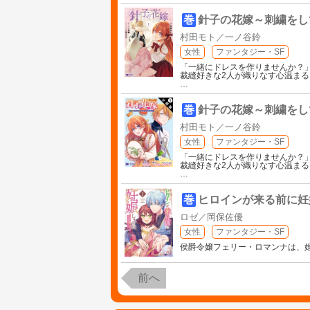
巻
針子の花嫁～刺繍をし
村田モト／一ノ谷鈴
女性
ファンタジー・SF
「一緒にドレスを作りませんか？
裁縫好きな2人が織りなす心温ま
…
巻
針子の花嫁～刺繍をし
村田モト／一ノ谷鈴
女性
ファンタジー・SF
「一緒にドレスを作りませんか？
裁縫好きな2人が織りなす心温ま
…
巻
ヒロインが来る前に妊
ロゼ／岡保佐優
女性
ファンタジー・SF
侯爵令嬢フェリー・ロマンナは、
前へ