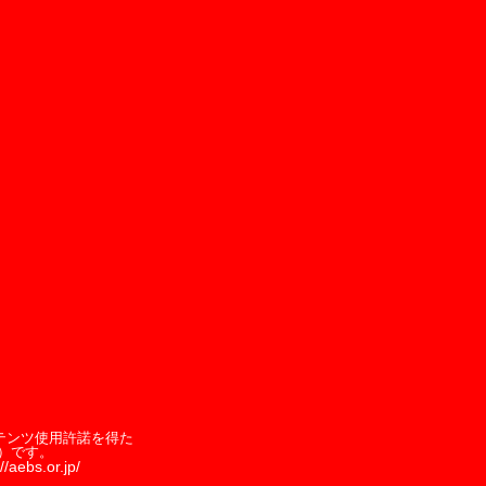
テンツ使用許諾を得た
）です。
//aebs.or.jp/