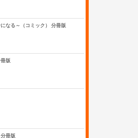
になる～（コミック） 分冊版
分冊版
 分冊版