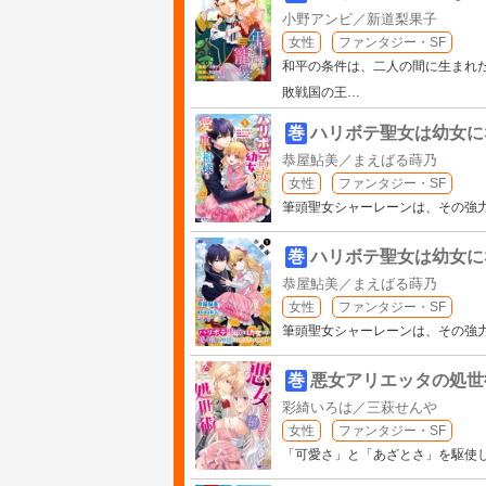
小野アンビ／新道梨果子
女性
ファンタジー・SF
和平の条件は、二人の間に生まれた
敗戦国の王
…
巻
ハリボテ聖女は幼女に
恭屋鮎美／まえばる蒔乃
女性
ファンタジー・SF
筆頭聖女シャーレーンは、その強
巻
ハリボテ聖女は幼女に
恭屋鮎美／まえばる蒔乃
女性
ファンタジー・SF
筆頭聖女シャーレーンは、その強
巻
悪女アリエッタの処世
彩綺いろは／三萩せんや
女性
ファンタジー・SF
「可愛さ」と「あざとさ」を駆使