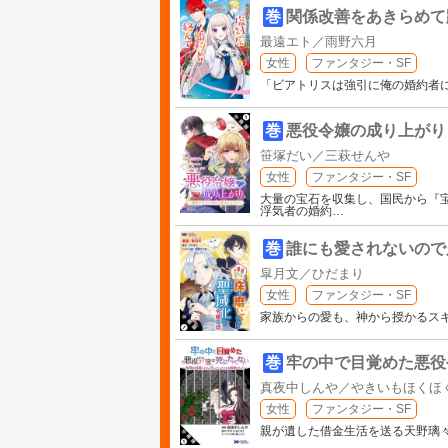
巻
関係改善をあきらめて
最遠エト／雨野六月
女性
ファンタジー・SF
「ビアトリスは強引に俺の婚約者
巻
悪役令嬢の成り上がり
笹塚だい／三萩せんや
女性
ファンタジー・SF
大量の宝石を収集し、国民から『
浮気者の婚約
…
巻
誰にも愛されないので
皐月文／ひだまり
女性
ファンタジー・SF
家族からの愛も、神から授かるス
巻
牢の中で目覚めた悪役
真夜中しんや／やきいもほくほ
女性
ファンタジー・SF
親が遺した借金生活を送る天野璃