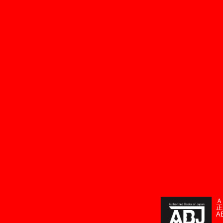
Ａ
正
A