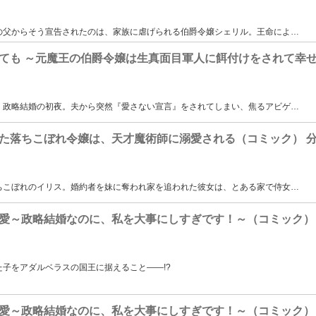
の父からそう宣告されたのは、家族に虐げられる伯爵令嬢シェリル。王命によ
…
ても ～元魔王の伯爵令嬢は生真面目軍人に餌付けをされて幸せ
。政略結婚の初夜。夫から突然『愛さない宣言』をされてしまい、焦るアビゲ
…
た落ちこぼれ令嬢は、天才魔術師に溺愛される（コミック） 
ちこぼれのイリス。婚約者を妹に奪われ家を追われた彼女は、とある家で侍女
…
愛～政略結婚なのに、私を大事にしすぎです！～（コミック）
子をアダルベラスの国王に据えること――!?
愛～政略結婚なのに、私を大事にしすぎです！～（コミック）