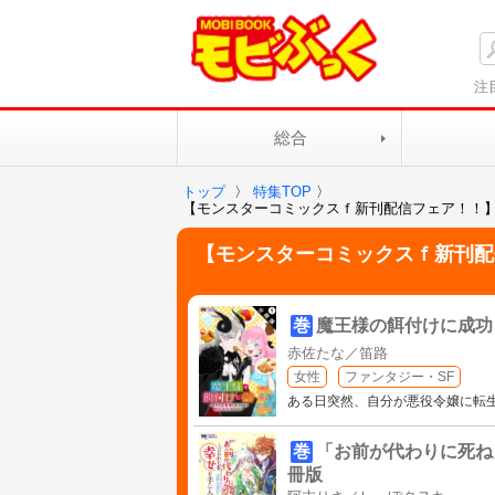
注
総合
トップ
〉
特集TOP
〉
【モンスターコミックスｆ新刊配信フェア！！
【モンスターコミックスｆ新刊配
巻
魔王様の餌付けに成功
赤佐たな／笛路
女性
ファンタジー・SF
ある日突然、自分が悪役令嬢に転
巻
「お前が代わりに死ね
冊版