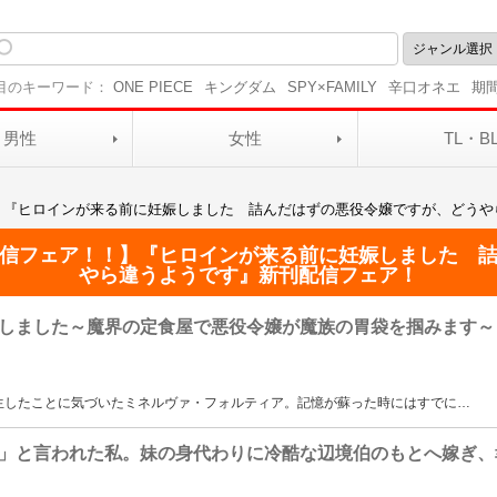
目のキーワード：
ONE PIECE
キングダム
SPY×FAMILY
辛口オネエ
期
男性
女性
TL・B
】『ヒロインが来る前に妊娠しました 詰んだはずの悪役令嬢ですが、どうや
信フェア！！】『ヒロインが来る前に妊娠しました 
やら違うようです』新刊配信フェア！
しました～魔界の定食屋で悪役令嬢が魔族の胃袋を掴みます～
生したことに気づいたミネルヴァ・フォルティア。記憶が蘇った時にはすでに
…
」と言われた私。妹の身代わりに冷酷な辺境伯のもとへ嫁ぎ、