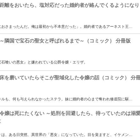
距離をおいたら、塩対応だった婚約者が絡んでくるようになり
におさまったんだ。俺は最初から不本意だった」。婚約者であるアーネスト王
…
～隣国で宝石の聖女と呼ばれるまで～（コミック） 分冊版
宝石喰いの悪女』と嫌われている公爵令嬢・エリザ。
床を磨いていたらそこが聖域化した令嬢の話（コミック） 分
キルも、何も与えられなかったステラ。妹に婚約者の心まで奪われ修道院に駆
…
令嬢は死にたくない ～処刑を回避したら、待っていたのは溺愛
く
々は、ある日突然、異世界の「悪女」になっていた。目を覚ますと、イケメン
…