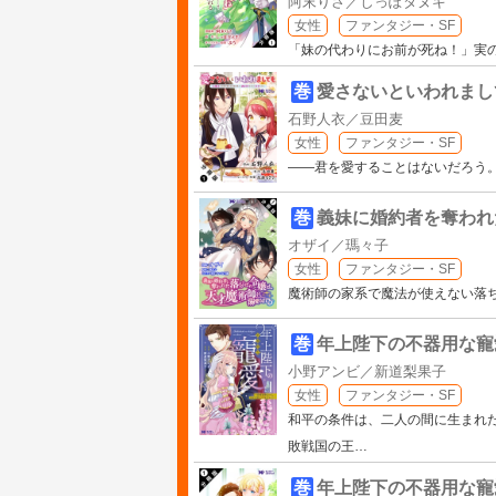
阿末りさ／しっぽタヌキ
女性
ファンタジー・SF
「妹の代わりにお前が死ね！」実
巻
愛さないといわれまし
石野人衣／豆田麦
女性
ファンタジー・SF
――君を愛することはないだろう
巻
義妹に婚約者を奪われ
オザイ／瑪々子
女性
ファンタジー・SF
魔術師の家系で魔法が使えない落
巻
年上陛下の不器用な寵
小野アンビ／新道梨果子
女性
ファンタジー・SF
和平の条件は、二人の間に生まれた
敗戦国の王
…
巻
年上陛下の不器用な寵