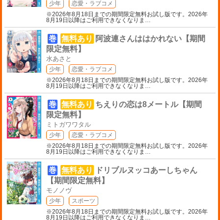
少年
恋愛・ラブコメ
※2026年8月18日までの期間限定無料お試し版です。2026年
8月19日以降はご利用できなくなりま
…
巻
無料あり
阿波連さんははかれない【期間
限定無料】
水あさと
少年
恋愛・ラブコメ
※2026年8月18日までの期間限定無料お試し版です。2026年
8月19日以降はご利用できなくなりま
…
巻
無料あり
ちえりの恋は8メートル【期間
限定無料】
ミトガワワタル
少年
恋愛・ラブコメ
※2026年8月18日までの期間限定無料お試し版です。2026年
8月19日以降はご利用できなくなりま
…
巻
無料あり
ドリブルヌッコあーしちゃん
【期間限定無料】
モノノヴ
少年
スポーツ
※2026年8月18日までの期間限定無料お試し版です。2026年
8月19日以降はご利用できなくなりま
…