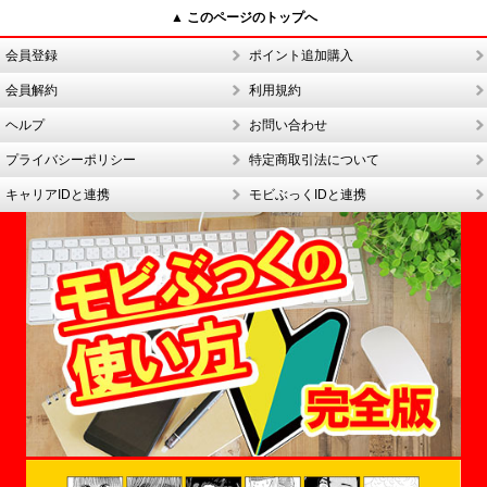
▲ このページのトップへ
会員登録
ポイント追加購入
会員解約
利用規約
ヘルプ
お問い合わせ
プライバシーポリシー
特定商取引法について
キャリアIDと連携
モビぶっくIDと連携