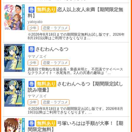
巻
無料あり
恋人以上友人未満【期間限定無
料】
yatoyato
少年
恋愛・ラブコメ
※2026年8月18日までの期間限定無料お試し版です。2026年
8月19日以降はご利用できなくなりま
…
巻
さむわんへるつ
ヤマノエイ
少年
恋愛・ラブコメ
真面目で勤勉な生徒会長・梟森未明と、不思議でマイペース
なクラスメイト・水尾海月。2人の共通の趣味は「
…
巻
無料あり
さむわんへるつ【期間限定試し
読み増量】
ヤマノエイ
少年
恋愛・ラブコメ
※2026年8月18日までの期間限定お試し版です。2026年8月
19日以降はご利用できなくなります。
…
巻
無料あり
弓塚いろはは手順が大事！【期
間限定無料】