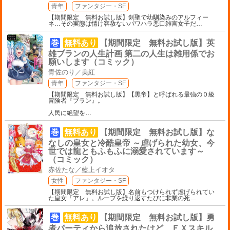
青年
ファンタジー・SF
【期間限定 無料お試し版】剣聖で幼馴染みのアルフィー
ネ…その実態は情け容赦ないパワハラ悪口雑言女子だ
…
巻
無料あり
【期間限定 無料お試し版】英
雄ブランの人生計画 第二の人生は雑用係でお
願いします（コミック）
青佐のり／美紅
青年
ファンタジー・SF
【期間限定 無料お試し版】【黒帝】と呼ばれる最強の０級
冒険者『ブラン』。
人民に絶望を
…
巻
無料あり
【期間限定 無料お試し版】な
なしの皇女と冷酷皇帝 ～虐げられた幼女、今
世では龍ともふもふに溺愛されています～
（コミック）
赤佐たな／藍上イオタ
女性
ファンタジー・SF
【期間限定 無料お試し版】名前もつけられず虐げられてい
た皇女「アレ」。ループを繰り返すたびに非業の死
…
巻
無料あり
【期間限定 無料お試し版】勇
者パーティから追放されたけど、ＥＸスキル