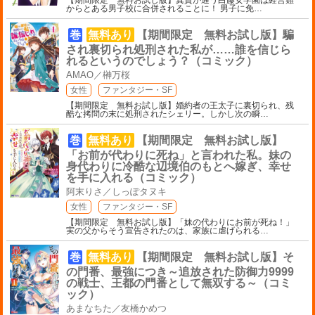
からとある男子校に合併されることに！ 男子に免
…
巻
無料あり
【期間限定 無料お試し版】騙
され裏切られ処刑された私が……誰を信じら
れるというのでしょう？（コミック）
AMAO／榊万桜
女性
ファンタジー・SF
【期間限定 無料お試し版】婚約者の王太子に裏切られ、残
酷な拷問の末に処刑されたシェリー。しかし次の瞬
…
巻
無料あり
【期間限定 無料お試し版】
「お前が代わりに死ね」と言われた私。妹の
身代わりに冷酷な辺境伯のもとへ嫁ぎ、幸せ
を手に入れる（コミック）
阿末りさ／しっぽタヌキ
女性
ファンタジー・SF
【期間限定 無料お試し版】「妹の代わりにお前が死ね！」
実の父からそう宣告されたのは、家族に虐げられる
…
巻
無料あり
【期間限定 無料お試し版】そ
の門番、最強につき～追放された防御力9999
の戦士、王都の門番として無双する～（コミ
ック）
あまなちた／友橋かめつ