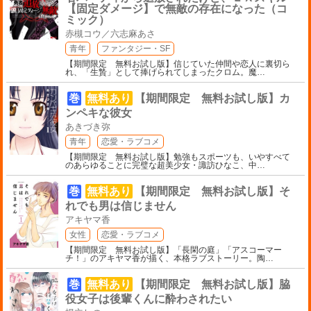
【固定ダメージ】で無敵の存在になった（コ
ミック）
赤槻コウ／六志麻あさ
青年
ファンタジー・SF
【期間限定 無料お試し版】信じていた仲間や恋人に裏切ら
れ、「生贄」として捧げられてしまったクロム。魔
…
巻
無料あり
【期間限定 無料お試し版】カ
ンペキな彼女
あきづき弥
青年
恋愛・ラブコメ
【期間限定 無料お試し版】勉強もスポーツも、いやすべて
のあらゆることに完璧な超美少女・諏訪ひなこ、中
…
巻
無料あり
【期間限定 無料お試し版】そ
れでも男は信じません
アキヤマ香
女性
恋愛・ラブコメ
【期間限定 無料お試し版】「長閑の庭」「アスコーマー
チ！」のアキヤマ香が描く、本格ラブストーリー。陶
…
巻
無料あり
【期間限定 無料お試し版】脇
役女子は後輩くんに酔わされたい