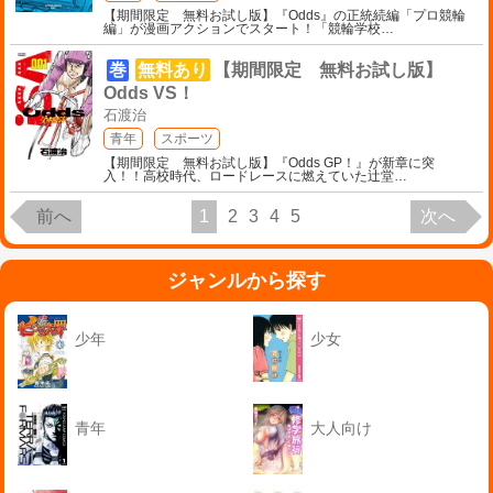
【期間限定 無料お試し版】『Odds』の正統続編「プロ競輪
編」が漫画アクションでスタート！「競輪学校
…
巻
無料あり
【期間限定 無料お試し版】
Odds VS！
石渡治
青年
スポーツ
【期間限定 無料お試し版】『Odds GP！』が新章に突
入！！高校時代、ロードレースに燃えていた辻堂
…
前へ
1
2
3
4
5
次へ
ジャンルから探す
少年
少女
青年
大人向け