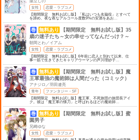
揚立しの
女性
恋愛・ラブコメ
【期間限定 無料お試し版】「私はいつも名脇役」とすべて
を諦め、夜な夜なアルコール度数9%の安酒をあお
…
巻
無料あり
【期間限定 無料お試し版】35
歳の迷子たち～女の幸せってなんだっけ？～
朝岡とわ／イアム
女性
恋愛・ラブコメ
【期間限定 無料お試し版】6年前に恋人と別れて以来、仕
事一筋で生きてきたキャリアウーマンの芦川理紗子
…
巻
無料あり
【期間限定 無料お試し版】魔
王軍最強の魔術師は人間だった（コミック）
アナジロ／羽田遼亮
青年
ファンタジー・SF
【期間限定 無料お試し版】魔王軍、不死旅団の旅団長アイ
ク。彼は「魔王軍の懐刀」と呼ばれるほどの魔術師
…
巻
無料あり
【期間限定 無料お試し版】蜜
園男子
兄崎ゆな
女性
恋愛・ラブコメ
【期間限定 無料お試し版】真貴が通う白藤女学園は経営難