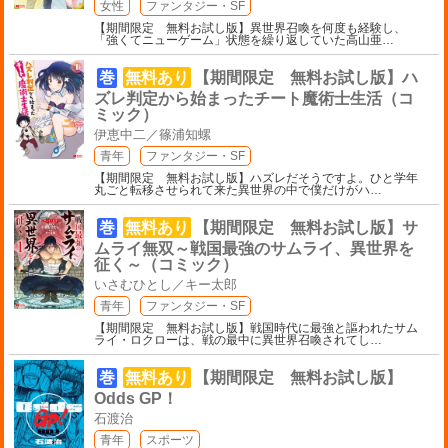
女性
ファンタジー・SF
【期間限定 無料お試し版】異世界召喚を何度も経験し、
「強くてニューゲーム」状態を繰り返していた高山亜
…
巻
無料あり
【期間限定 無料お試し版】ハ
ズレ判定から始まったチート魔術士生活（コ
ミック）
伊恵中二／篠浦知螺
青年
ファンタジー・SF
【期間限定 無料お試し版】ハズレだそうですよ。ひと学年
丸ごと転移させられて来た異世界の中で僕だけがハ
…
巻
無料あり
【期間限定 無料お試し版】サ
ムライ無双～戦国最強のサムライ、異世界を
征く～（コミック）
いさむひとし／キー太郎
青年
ファンタジー・SF
【期間限定 無料お試し版】戦国時代に最強と謳われたサム
ライ・ロクローは、戦の最中に異世界召喚されてし
…
巻
無料あり
【期間限定 無料お試し版】
Odds GP！
石渡治
青年
スポーツ