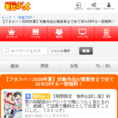
トップ
〉
特集TOP
〉
【フタスペ！2026年夏】対象作品が最新巻まで全て30％OFF＆一部無料！
総合
男性
女性
TL・BL
【フタスペ！2026年夏】対象作品が最新巻まで全て
30％OFF＆一部無料！
巻
無料あり
【期間限定 無料お試し版】剣
聖の幼馴染がパワハラで俺につらく当たるの
で、絶縁して辺境で魔剣士として出直すこと
にした。（コミック）
あおいゆみ／シンギョウガク