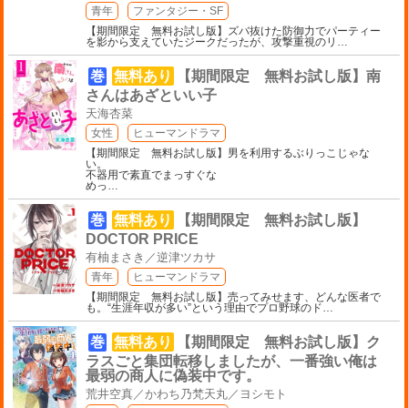
青年
ファンタジー・SF
【期間限定 無料お試し版】ズバ抜けた防御力でパーティー
を影から支えていたジークだったが、攻撃重視のリ
…
巻
無料あり
【期間限定 無料お試し版】南
さんはあざといい子
天海杏菜
女性
ヒューマンドラマ
【期間限定 無料お試し版】男を利用するぶりっこじゃな
い。
不器用で素直でまっすぐな
めっ
…
巻
無料あり
【期間限定 無料お試し版】
DOCTOR PRICE
有柚まさき／逆津ツカサ
青年
ヒューマンドラマ
【期間限定 無料お試し版】売ってみせます、どんな医者で
も。“生涯年収が多い”という理由でプロ野球のド
…
巻
無料あり
【期間限定 無料お試し版】ク
ラスごと集団転移しましたが、一番強い俺は
最弱の商人に偽装中です。
荒井空真／かわち乃梵天丸／ヨシモト