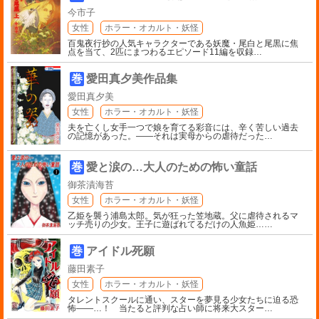
今市子
女性
ホラー・オカルト・妖怪
百鬼夜行抄の人気キャラクターである妖魔・尾白と尾黒に焦
点を当て、2匹にまつわるエピソード11編を収録
…
巻
愛田真夕美作品集
愛田真夕美
女性
ホラー・オカルト・妖怪
夫を亡くし女手一つで娘を育てる彩音には、辛く苦しい過去
の記憶があった。――それは実母からの虐待だった
…
巻
愛と涙の…大人のための怖い童話
御茶漬海苔
女性
ホラー・オカルト・妖怪
乙姫を襲う浦島太郎。気が狂った笠地蔵。父に虐待されるマ
ッチ売りの少女。王子に遊ばれてるだけの人魚姫…
…
巻
アイドル死願
藤田素子
女性
ホラー・オカルト・妖怪
タレントスクールに通い、スターを夢見る少女たちに迫る恐
怖――…！ 当たると評判な占い師に将来大スター
…