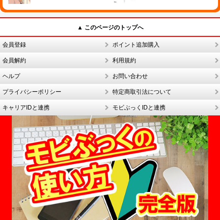
▲ このページのトップへ
会員登録
ポイント追加購入
会員解約
利用規約
ヘルプ
お問い合わせ
プライバシーポリシー
特定商取引法について
キャリアIDと連携
モビぶっくIDと連携