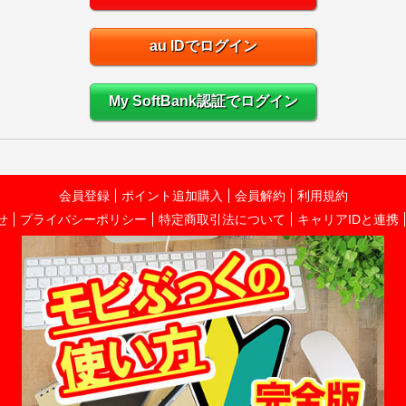
au IDでログイン
My SoftBank認証でログイン
会員登録
ポイント追加購入
会員解約
利用規約
せ
プライバシーポリシー
特定商取引法について
キャリアIDと連携