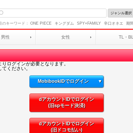
目のキーワード：
ONE PIECE
キングダム
SPY×FAMILY
辛口オネエ
期
男性
女性
TL・B
よりログインが必要となります。
してください。
MobibookIDでログイン
▼
dアカウントIDでログイン
(旧spモード決済)
dアカウントIDでログイン
(旧ドコモ払い)