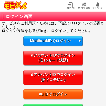
ログイン画面
サービスをご利用頂くためには、下記よりログインが必要と
なります。
ログイン方法をお選び頂き、ログインしてください。
MobibookIDでログイン
▼
dアカウントIDでログイン
(旧spモード決済)
dアカウントIDでログイン
(旧ドコモ払い)
au IDでログイン