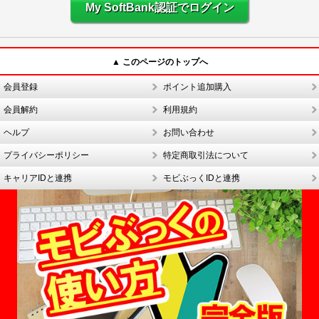
My SoftBank認証でログイン
▲ このページのトップへ
会員登録
ポイント追加購入
会員解約
利用規約
ヘルプ
お問い合わせ
プライバシーポリシー
特定商取引法について
キャリアIDと連携
モビぶっくIDと連携