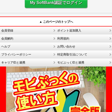
My SoftBank認証でログイン
▲ このページのトップへ
会員登録
ポイント追加購入
会員解約
利用規約
ヘルプ
お問い合わせ
プライバシーポリシー
特定商取引法について
キャリアIDと連携
モビぶっくIDと連携