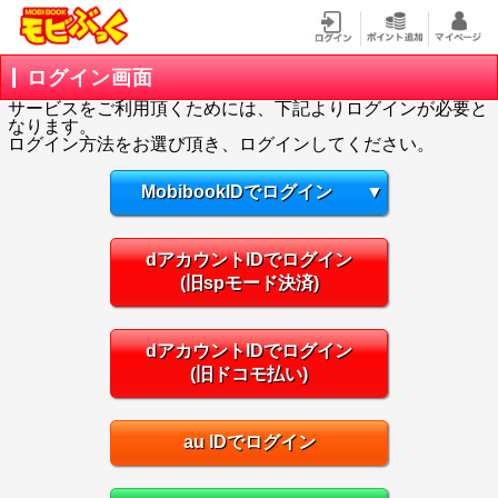
ログイン画面
サービスをご利用頂くためには、下記よりログインが必要と
なります。
ログイン方法をお選び頂き、ログインしてください。
MobibookIDでログイン
▼
dアカウントIDでログイン
(旧spモード決済)
dアカウントIDでログイン
(旧ドコモ払い)
au IDでログイン