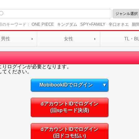
目のキーワード：
ONE PIECE
キングダム
SPY×FAMILY
辛口オネエ
期
男性
女性
TL・B
よりログインが必要となります。
してください。
MobibookIDでログイン
▼
dアカウントIDでログイン
(旧spモード決済)
dアカウントIDでログイン
(旧ドコモ払い)