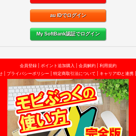
au IDでログイン
My SoftBank認証でログイン
会員登録
ポイント追加購入
会員解約
利用規約
せ
プライバシーポリシー
特定商取引法について
キャリアIDと連携