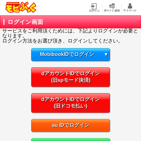
ログイン画面
サービスをご利用頂くためには、下記よりログインが必要と
なります。
ログイン方法をお選び頂き、ログインしてください。
MobibookIDでログイン
▼
dアカウントIDでログイン
(旧spモード決済)
dアカウントIDでログイン
(旧ドコモ払い)
au IDでログイン