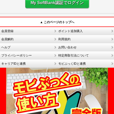
My SoftBank認証でログイン
▲ このページのトップへ
会員登録
ポイント追加購入
会員解約
利用規約
ヘルプ
お問い合わせ
プライバシーポリシー
特定商取引法について
キャリアIDと連携
モビぶっくIDと連携